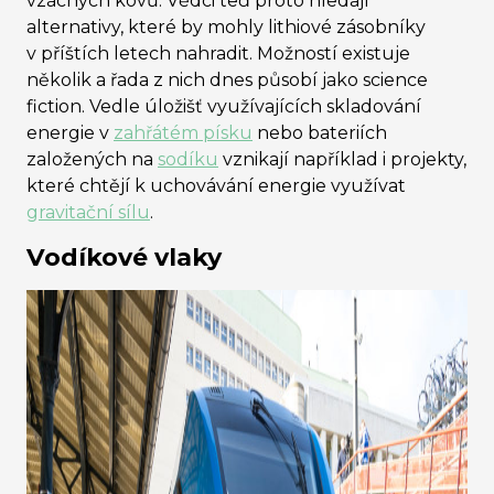
vzácných kovů. Vědci teď proto hledají
alternativy, které by mohly lithiové zásobníky
v příštích letech nahradit. Možností existuje
několik a řada z nich dnes působí jako science
fiction. Vedle úložišť využívajících skladování
energie v
zahřátém písku
nebo bateriích
založených na
sodíku
vznikají například i projekty,
které chtějí k uchovávání energie využívat
gravitační sílu
.
Vodíkové vlaky