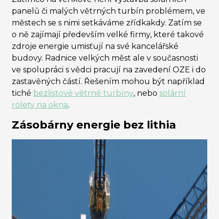
panelů či malých větrných turbín problémem, ve
městech se s nimi setkáváme zřídkakdy. Zatím se
o ně zajímají především velké firmy, které takové
zdroje energie umisťují na své kancelářské
budovy. Radnice velkých měst ale v současnosti
ve spolupráci s vědci pracují na zavedení OZE i do
zastavěných částí. Řešením mohou být například
tiché
bezlistové větrné turbíny
, nebo
solární
rolety na okna
.
Zásobárny energie bez lithia