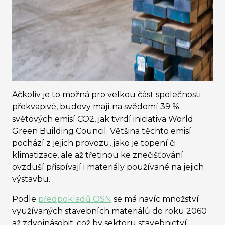
Ačkoliv je to možná pro velkou část společnosti
překvapivé, budovy mají na svědomí 39 %
světových emisí CO2, jak tvrdí iniciativa World
Green Building Council. Většina těchto emisí
pochází z jejich provozu, jako je topení či
klimatizace, ale až třetinou ke znečišťování
ovzduší přispívají i materiály používané na jejich
výstavbu.
Podle
předpokladů OSN
se má navíc množství
využívaných stavebních materiálů do roku 2060
až zdvojnásobit, což by sektoru stavebnictví