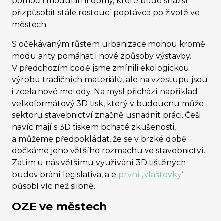
pomoci i modulární domy, které bude snazší
přizpůsobit stále rostoucí poptávce po životě ve
městech.
S očekávaným růstem urbanizace mohou kromě
modularity pomáhat i nové způsoby výstavby.
V předchozím bodě jsme zmínili ekologickou
výrobu tradičních materiálů, ale na vzestupu jsou
i zcela nové metody. Na mysl přichází například
velkoformátový 3D tisk, který v budoucnu může
sektoru stavebnictví značně usnadnit práci. Češi
navíc mají s 3D tiskem bohaté zkušenosti,
a můžeme předpokládat, že se v brzké době
dočkáme jeho většího rozmachu ve stavebnictví.
Zatím u nás většímu využívání 3D tištěných
budov brání legislativa, ale
první „vlaštovky
“
působí víc než slibně.
OZE ve městech