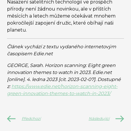
Nasazení satelitních technologií ve prospěch
přírody není žádnou novinkou, ale v příštích
měsících a letech můžeme očekávat mnohem
pokročilejší zapojení družic, které obíhají naši
planetu.
Článek vychází z textu vydaného internetovým
časopisem Edie.net
GEORGE, Sarah. Horizon scanning: Eight green
innovation themes to watch in 2023. Edie.net
[online]. 4. ledna 2023 [cit. 2023-02-07]. Dostupné
z:
https://www.edie.net/horizon-scanning-eight-
green-innovation-themes-to-watch-in-2023/
Předchozí
Následující