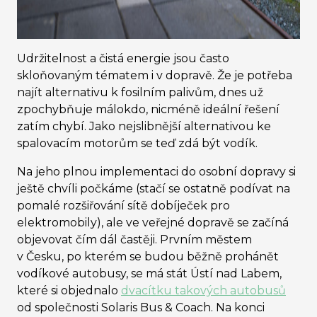
Udržitelnost a čistá energie jsou často
skloňovaným tématem i v dopravě. Že je potřeba
najít alternativu k fosilním palivům, dnes už
zpochybňuje málokdo, nicméně ideální řešení
zatím chybí. Jako nejslibnější alternativou ke
spalovacím motorům se teď zdá být vodík.
Na jeho plnou implementaci do osobní dopravy si
ještě chvíli počkáme (stačí se ostatně podívat na
pomalé rozšiřování sítě dobíječek pro
elektromobily), ale ve veřejné dopravě se začíná
objevovat čím dál častěji. Prvním městem
v Česku, po kterém se budou běžně prohánět
vodíkové autobusy, se má stát Ústí nad Labem,
které si objednalo
dvacítku takových autobusů
od společnosti Solaris Bus & Coach. Na konci