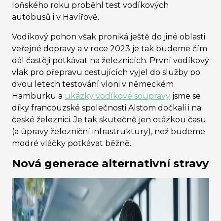
loňského roku proběhl test vodíkových
autobusů i v Havířově.
Vodíkový pohon však proniká ještě do jiné oblasti
veřejné dopravy a v roce 2023 je tak budeme čím
dál častěji potkávat na železnicích. První vodíkový
vlak pro přepravu cestujících vyjel do služby po
dvou letech testování vloni v německém
Hamburku a
ukázky vodíkové soupravy
jsme se
díky francouzské společnosti Alstom dočkali i na
české železnici. Je tak skutečně jen otázkou času
(a úpravy železniční infrastruktury), než budeme
modré vláčky potkávat běžně.
Nová generace alternativní stravy