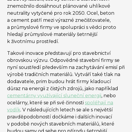
znemožnilo dosáhnout plánované uhlíkové
neutrality vytyčené pro rok 2050. Ocel, beton
a cement patří mezi výrazné znečišťovatele,
a průmyslové firmy ve spolupráci s vědci proto
hledají průmyslové materiály šetrnější
k životnímu prostředí.
Takové inovace představují pro stavebnictví
obrovskou výzvu. Odpovědné stavební firmy se
nyní soustředí především na zachytávání emisí při
výrobě tradičních materiálů. Vytváří také tlak na
dodavatele, prim budou hrát firmy kladoucí
důraz na energii z čistých zdrojů, jako například
cementárny využívající sluneční energii
, nebo
ocelárny, které se při své činnosti
spoléhají na
vodík
. V následujících letech se ale s největší
pravděpodobností dočkáme i dalších inovací
v podobě nových stavebních materiálů, které
budou samy od sebe pro přírodu šetrnější.