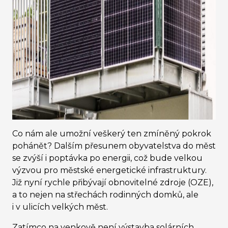
Co nám ale umožní veškerý ten zmíněný pokrok
pohánět? Dalším přesunem obyvatelstva do měst
se zvýší i poptávka po energii, což bude velkou
výzvou pro městské energetické infrastruktury.
Již nyní rychle přibývají obnovitelné zdroje (OZE),
a to nejen na střechách rodinných domků, ale
i v ulicích velkých měst.
Zatímco na venkově není výstavba solárních