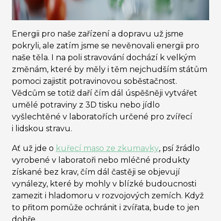
Energii pro naše zařízení a dopravu už jsme
pokryli, ale zatím jsme se nevěnovali energii pro
naše těla. I na poli stravování dochází k velkým
změnám, které by měly i těm nejchudším státům
pomoci zajistit potravinovou soběstačnost.
Vědcům se totiž daří čím dál úspěšněji vytvářet
umělé potraviny z 3D tisku nebo jídlo
vyšlechtěné v laboratořích určené pro zvířecí
i lidskou stravu.
Ať už jde o
kuřecí maso ze zkumavky
, psí žrádlo
vyrobené v laboratoři nebo mléčné produkty
získané bez krav, čím dál častěji se objevují
vynálezy, které by mohly v blízké budoucnosti
zamezit i hladomoru v rozvojových zemích. Když
to přitom pomůže ochránit i zvířata, bude to jen
dobře.