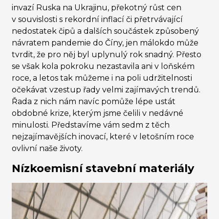
invazí Ruska na Ukrajinu, překotný růst cen
v souvislosti s rekordní inflací či přetrvávající
nedostatek čipů a dalších součástek způsobený
návratem pandemie do Číny, jen málokdo může
tvrdit, že pro něj byl uplynulý rok snadný. Přesto
se však kola pokroku nezastavila ani v loňském
roce, a letos tak můžeme i na poli udržitelnosti
očekávat vzestup řady velmi zajímavých trendů.
Řada z nich nám navíc pomůže lépe ustát
obdobné krize, kterým jsme čelili v nedávné
minulosti. Představíme vám sedm z těch
nejzajímavějších inovací, které v letošním roce
ovlivní naše životy.
Nízkoemisní stavební materiály