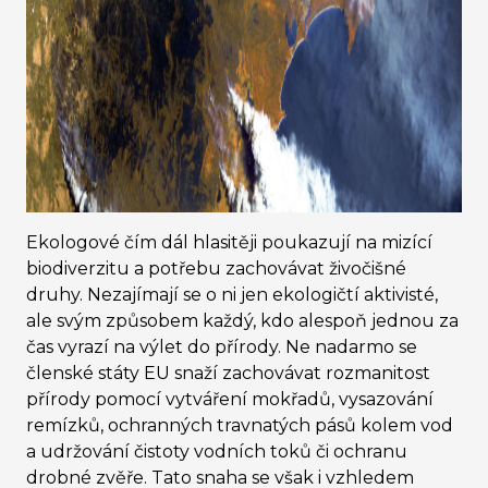
Ekologové čím dál hlasitěji poukazují na mizící
biodiverzitu a potřebu zachovávat živočišné
druhy. Nezajímají se o ni jen ekologičtí aktivisté,
ale svým způsobem každý, kdo alespoň jednou za
čas vyrazí na výlet do přírody. Ne nadarmo se
členské státy EU snaží zachovávat rozmanitost
přírody pomocí vytváření mokřadů, vysazování
remízků, ochranných travnatých pásů kolem vod
a udržování čistoty vodních toků či ochranu
drobné zvěře. Tato snaha se však i vzhledem