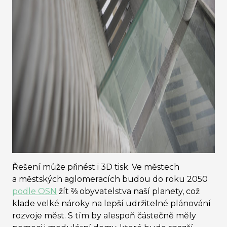
Řešení může přinést i 3D tisk. Ve městech
a městských aglomeracích budou do roku 2050
podle OSN
žít ⅔ obyvatelstva naší planety, což
klade velké nároky na lepší udržitelné plánování
rozvoje měst. S tím by alespoň částečně měly