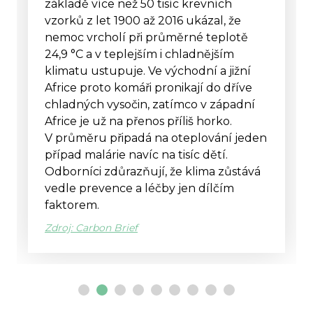
záruka nejméně o 12 měsíců. Výrobci
musí také zpřístupnit informace
o opravárenských službách a nabízet
náhradní díly za dostupné ceny.
Evropská komise si od pravidel slibuje
růst a investice ve výši 4,8 miliardy eur.
V roce 2027 navíc spustí online
platformu, která spotřebitelům pomůže
najít opravnu v jejich zemi.
Zdroj: Evropská komise
Archiv zpráv >