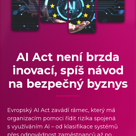
Drony, senzory a AI
pomáhají
zemědělcům šetřit
půdu i náklady.
Hnojivo jen tam, kde chybí, postřik jen na
napadená místa a závlaha podle vlhkosti
půdy. Precizní zemědělství slibuje výrazné
úspory i nižší environmentální zátěž. Podle
dosavadního výzkumu totiž zvyšuje
účinnost využití dusíku průměrně o 15 %