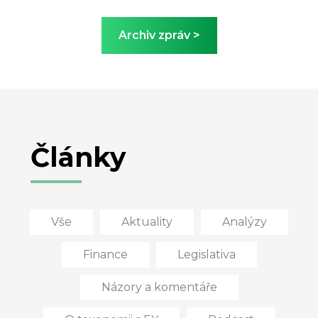
Články
Vše
Aktuality
Analýzy
Finance
Legislativa
Názory a komentáře
O taxonomii s EY
Podcast
Právo
Případové studie