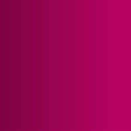
Informace o cookies na této stránce
Soubory cookie používáme ke shromažďování a
analýze informací o výkonu a používání webu, zajištění
fungování funkcí ze sociálních médií a ke zlepšení a
přizpůsobení obsahu.
Podrobnější nastavení
.
Povolit vše
Odebírat newsletter
Odmítnout vše
Aktuality