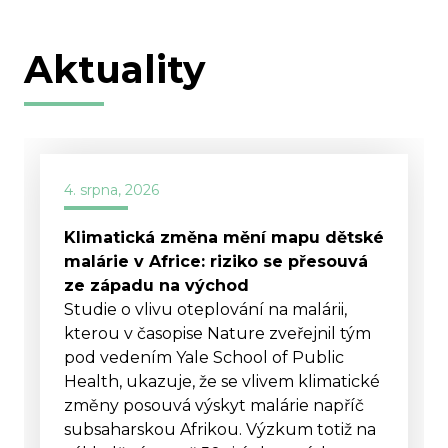
3. srpna, 2026
V EU začalo platit právo na opravu.
Spotřebitelům při opravě prodlouží
záruku nejméně o rok
Od 31. července se v celé EU uplatňují
nová pravidla týkající se práva na
opravu. Výrobci musí na žádost
spotřebitele opravit technicky
opravitelné výrobky, například pračky,
vysavače, mobilní telefony či tablety,
a to v přiměřené lhůtě a za přiměřenou
cenu. Pokud si zákazník v rámci
zákonné odpovědnosti za vady zvolí
místo výměny opravu, prodlouží se mu