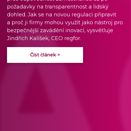
a snižuje emise skleníkových plynů o 9,4 %.
Česko se navíc v osvojování precizních
postupů řadí ke špičce střední Evropy.
Číst článek >