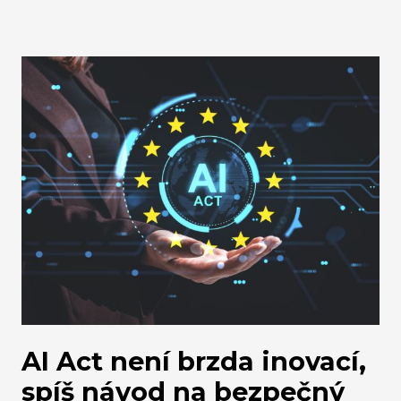
se dopadů tohoto nařízení na vaše podnikání.
Tento článek ukazuje, jak PPWR prakticky
zvládnout v podmínkách běžného podnikání a
jak z něj udělat strategický nástroj na řešení
obchodních výzev.
AI Act není brzda inovací,
spíš návod na bezpečný