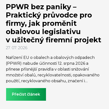
PPWR bez paniky –
Praktický průvodce pro
firmy, jak proměnit
obalovou legislativu
v užitečný firemní projekt
27. 07. 2026
Nařízení EU o obalech a obalových odpadech
(PPWR) nabude účinnosti 12. srpna 2026 a
přinese přísnější pravidla v oblasti snižování
množství obalů, recyklovatelnosti, opakovaného
použití, recyklovaného obsahu, značení i
rozšířené odpovědnosti výrobce. Možná jste s
přípravou začali již před několika lety a dnes se
Přečíst článek
cítíte dobře připraveni. Pokud ne, nejspíš se ve
vaší firmě v poslední době množí otázky týkající