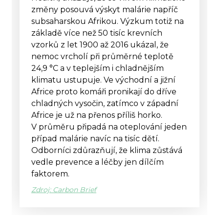
změny posouvá výskyt malárie napříč
subsaharskou Afrikou. Výzkum totiž na
základě více než 50 tisíc krevních
vzorků z let 1900 až 2016 ukázal, že
nemoc vrcholí při průměrné teplotě
24,9 °C a v teplejším i chladnějším
klimatu ustupuje. Ve východní a jižní
Africe proto komáři pronikají do dříve
chladných vysočin, zatímco v západní
Africe je už na přenos příliš horko.
V průměru připadá na oteplování jeden
případ malárie navíc na tisíc dětí.
Odborníci zdůrazňují, že klima zůstává
vedle prevence a léčby jen dílčím
faktorem.
Zdroj: Carbon Brief