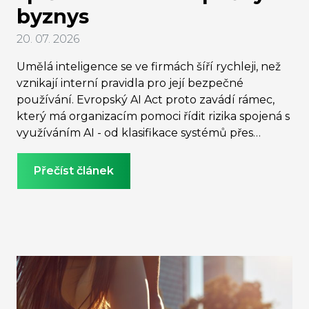
byznys
20. 07. 2026
Umělá inteligence se ve firmách šíří rychleji, než
vznikají interní pravidla pro její bezpečné
používání. Evropský AI Act proto zavádí rámec,
který má organizacím pomoci řídit rizika spojená s
využíváním AI - od klasifikace systémů přes
odpovědnost zaměstnanců až po požadavky na
transparentnost a lidský dohled. Jak se na novou
Přečíst článek
regulaci připravit a proč ji firmy mohou využít jako
nástroj pro bezpečnější zavádění inovací,
vysvětluje Jindřich Kalíšek, CEO regfor.