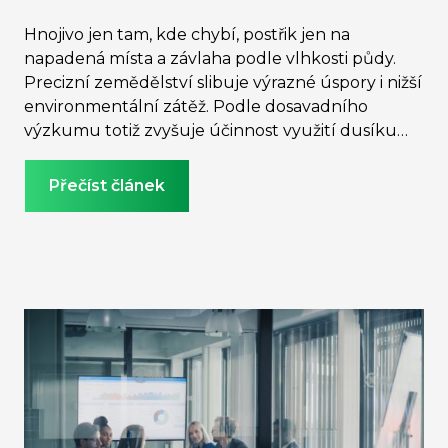
Hnojivo jen tam, kde chybí, postřik jen na
napadená místa a závlaha podle vlhkosti půdy.
Precizní zemědělství slibuje výrazné úspory i nižší
environmentální zátěž. Podle dosavadního
výzkumu totiž zvyšuje účinnost využití dusíku
průměrně o 15 % a snižuje emise skleníkových
plynů o 9,4 %. Česko se navíc v osvojování
Přečíst článek
precizních postupů řadí ke špičce střední Evropy.
Motivovat zemědělce k šetrnějšímu hospodaření
se pokoušejí i banky nebo systémy uhlíkových
kreditů, kde se však zdá, že se chystá útlum.
Naději na obrat přináší evropské nařízení CRCF,
jehož metodiky se mají začít uplatňovat během
roku 2026.