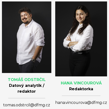
TOMÁŠ ODSTRČIL
HANA VINCOUROVÁ
Datový analytik /
Redaktorka
redaktor
hana.vincourova@dfmg.cz
tomas.odstrcil@dfmg.cz