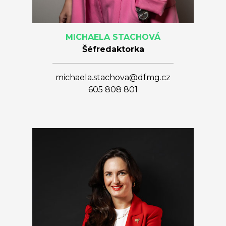
MICHAELA STACHOVÁ
Šéfredaktorka
michaela.stachova@dfmg.cz
605 808 801