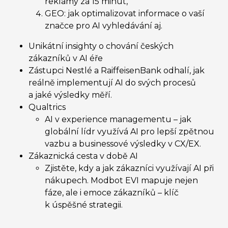
reklamy za 15 minut,
GEO: jak optimalizovat informace o vaší
značce pro AI vyhledávání aj.
Unikátní insighty o chování českých
zákazníků v AI éře
Zástupci Nestlé a RaiffeisenBank odhalí, jak
reálně implementují AI do svých procesů
a jaké výsledky měří.
Qualtrics
AI v experience managementu – jak
globální lídr využívá AI pro lepší zpětnou
vazbu a businessové výsledky v CX/EX.
Zákaznická cesta v době AI
Zjistěte, kdy a jak zákazníci využívají AI při
nákupech. Modbot EVI mapuje nejen
fáze, ale i emoce zákazníků – klíč
k úspěšné strategii.