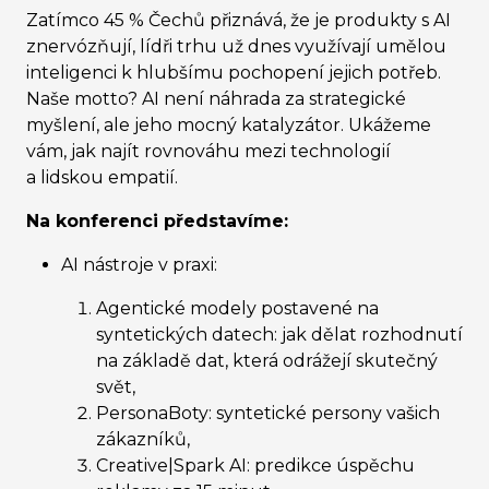
Zatímco 45 % Čechů přiznává, že je produkty s AI
znervózňují, lídři trhu už dnes využívají umělou
inteligenci k hlubšímu pochopení jejich potřeb.
Naše motto? AI není náhrada za strategické
myšlení, ale jeho mocný katalyzátor. Ukážeme
vám, jak najít rovnováhu mezi technologií
a lidskou empatií.
Na konferenci představíme:
AI nástroje v praxi:
Agentické modely postavené na
syntetických datech: jak dělat rozhodnutí
na základě dat, která odrážejí skutečný
svět,
PersonaBoty: syntetické persony vašich
zákazníků,
Creative|Spark AI: predikce úspěchu