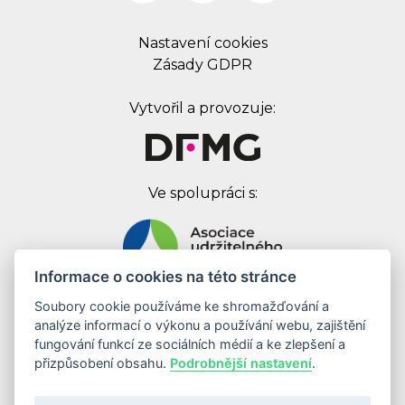
Nastavení cookies
Zásady GDPR
Vytvořil a provozuje:
Ve spolupráci s:
Informace o cookies na této stránce
Soubory cookie používáme ke shromažďování a
Digital First Marketing Group s.r.o.
analýze informací o výkonu a používání webu, zajištění
Jankovcova 1037/49
fungování funkcí ze sociálních médií a ke zlepšení a
170 00 Praha 7
přizpůsobení obsahu.
Podrobnější nastavení
.
IČ: 08262683
DIČ: CZ08262683