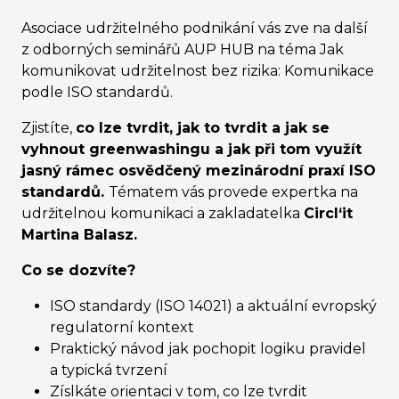
Asociace udržitelného podnikání vás zve na další
z odborných seminářů AUP HUB na téma Jak
komunikovat udržitelnost bez rizika: Komunikace
podle ISO standardů.
Zjistíte,
co
l
ze tvrdit, jak to tvrdit a jak se
vyhnout greenwashingu a jak při tom využít
jasný rámec osvědčený mezinárodní praxí ISO
standardů.
Tématem vás provede expertka na
udržitelnou komunikaci a zakladatelka
Circl‘it
Martina Balasz.
Co se dozvíte?
ISO standardy (ISO 14021) a aktuální evropský
regulatorní kontext
Praktický návod jak pochopit logiku pravidel
a typická tvrzení
Zíslkáte orientaci v tom, co lze tvrdit