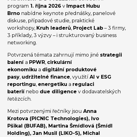
program
1. října 2026
v
Impact Hubu
Brno
nabídne keynote přednášky, panelové
diskuse, případové studie, praktické
workshopy,
Kruh leaderů
,
Project Lab
– 3 firmy,
3 příklady, 3 výzvy – i strukturovaný business
networking.
Potvrzená témata zahrnují mimo jiné
strategii
balení
a
PPWR
,
cirkulární
ekonomiku
a
digitální produktové
pasy
,
udržitelné finance
, využití
AI v ESG
reportingu
,
energetiku
a
regulaci
baterií
nebo
due diligence
v dodavatelských
řetězcích.
Mezi potvrzenými řečníky jsou
Anna
Krotova (PICNIC Technologies), Ivo
Pšikal (BUFAB), Martina Šmídlová (Šmídl
Holding), Jan Musil (LIKO-S), Michal