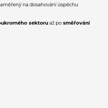
m zaměřený na dosahování úspěchu
soukromého sektoru
až po
směřování