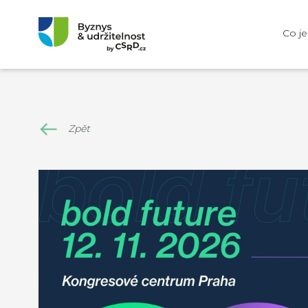
Co j
Zpět