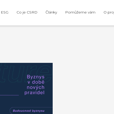
e ESG
Co je CSRD
Články
Pomůžeme vám
O pro