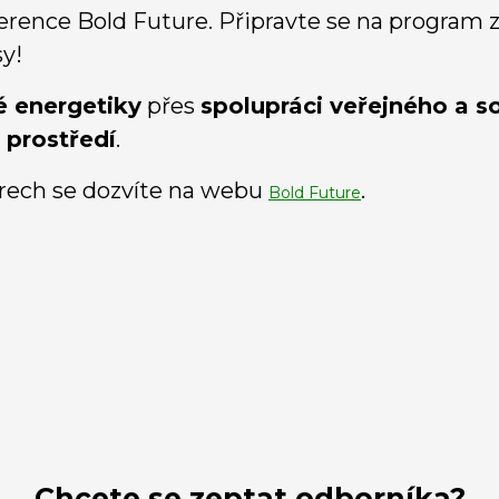
ference Bold Future. Připravte se na progra
y!
é energetiky
přes
spolupráci veřejného a 
 prostředí
.
rech se dozvíte na webu
.
Bold Future
Chcete se zeptat odborníka?