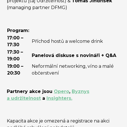
projektu [ta] Udržitelnost) &
Tomáš Jindříšek
(managing partner DFMG)
Program:
17:00 –
Příchod hostů a welcome drink
17:30
17:30 –
Panelová diskuse s novináři + Q&A
19:00
19:00 –
Neformální networking, víno a malé
20:30
občerstvení
Partnery akce jsou
Opero
,
Byznys
a udržitelnost
a
Insighters.
Kapacita akce je omezená a registrace na akci