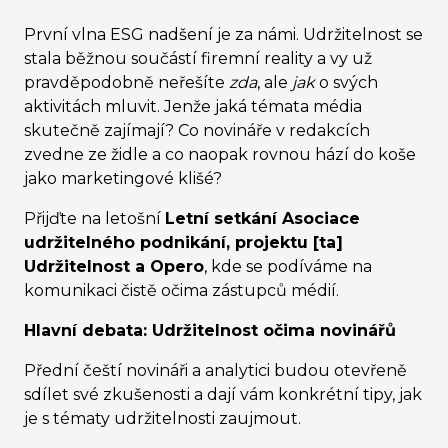
První vlna ESG nadšení je za námi. Udržitelnost se
stala běžnou součástí firemní reality a vy už
pravděpodobně neřešíte
zda
, ale
jak
o svých
aktivitách mluvit. Jenže jaká témata média
skutečně zajímají? Co novináře v redakcích
zvedne ze židle a co naopak rovnou hází do koše
jako marketingové klišé?
Přijďte na letošní
Letní setkání Asociace
udržitelného podnikání, projektu [ta]
Udržitelnost a Opero
, kde se podíváme na
komunikaci čistě očima zástupců médií.
Hlavní debata: Udržitelnost očima novinářů
Přední čeští novináři a analytici budou otevřeně
sdílet své zkušenosti a dají vám konkrétní tipy, jak
je s tématy udržitelnosti zaujmout.