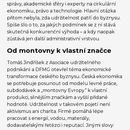
správy, akademické sféry i experty na cirkulární
ekonomiku, právo a technologie. Hlavní otázka
přitom nebyla, zda udržitelnost patří do byznysu.
Spíše šlo o to, za jakých podmínek se z ní stává
skutečná konkurenční výhoda – a kdy naopak
zůstává jen další administrativní vrstvou.
Od montovny k vlastní značce
Tomáš Jindříšek z Asociace udržitelného
podnikání a DFMG otevřel téma ekonomické
transformace českého byznysu. Česká ekonomika
se potřebuje posunout od modelu levné práce,
subdodávek a „montovny Evropy“ k vlastní
produkci, silnějším značkám a vyšší přidané
hodnotě. Udržitelnost v takovém pojetí není
aktivismus ani charita. Firmě pomáhá lépe
pracovat s energií, vodou, materiály,
dodavatelskými řetězci i reputací. Jinými slovy: