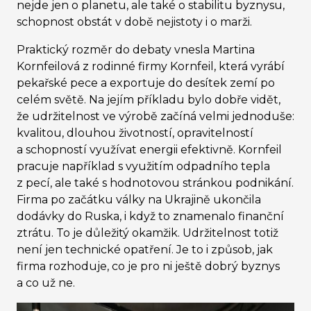
nejde jen o planetu, ale také o stabilitu byznysu,
schopnost obstát v době nejistoty i o marži.
Praktický rozměr do debaty vnesla Martina
Kornfeilová z rodinné firmy Kornfeil, která vyrábí
pekařské pece a exportuje do desítek zemí po
celém světě. Na jejím příkladu bylo dobře vidět,
že udržitelnost ve výrobě začíná velmi jednoduše:
kvalitou, dlouhou životností, opravitelností
a schopností využívat energii efektivně. Kornfeil
pracuje například s využitím odpadního tepla
z pecí, ale také s hodnotovou stránkou podnikání.
Firma po začátku války na Ukrajině ukončila
dodávky do Ruska, i když to znamenalo finanční
ztrátu. To je důležitý okamžik. Udržitelnost totiž
není jen technické opatření. Je to i způsob, jak
firma rozhoduje, co je pro ni ještě dobrý byznys
a co už ne.