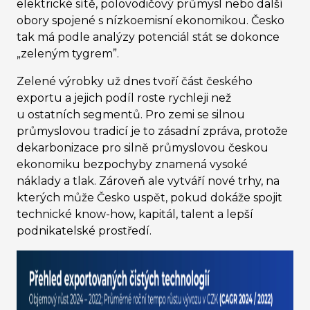
elektrické sítě, polovodičový průmysl nebo další
obory spojené s nízkoemisní ekonomikou. Česko
tak má podle analýzy potenciál stát se dokonce
„zeleným tygrem”.
Zelené výrobky už dnes tvoří část českého
exportu a jejich podíl roste rychleji než
u ostatních segmentů. Pro zemi se silnou
průmyslovou tradicí je to zásadní zpráva, protože
dekarbonizace pro silně průmyslovou českou
ekonomiku bezpochyby znamená vysoké
náklady a tlak. Zároveň ale vytváří nové trhy, na
kterých může Česko uspět, pokud dokáže spojit
technické know-how, kapitál, talent a lepší
podnikatelské prostředí.