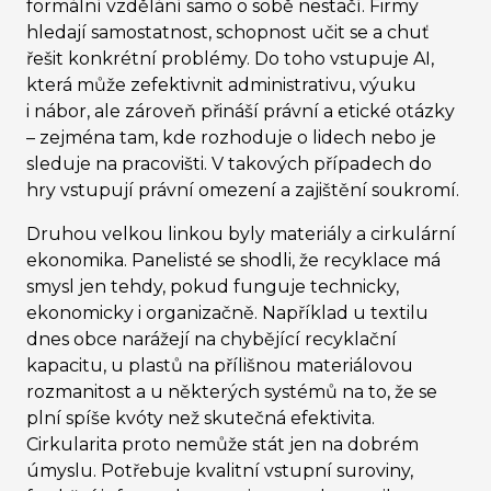
formální vzdělání samo o sobě nestačí. Firmy
hledají samostatnost, schopnost učit se a chuť
řešit konkrétní problémy. Do toho vstupuje AI,
která může zefektivnit administrativu, výuku
i nábor, ale zároveň přináší právní a etické otázky
–⁠⁠⁠⁠⁠⁠ zejména tam, kde rozhoduje o lidech nebo je
sleduje na pracovišti. V takových případech do
hry vstupují právní omezení a zajištění soukromí.
Druhou velkou linkou byly materiály a cirkulární
ekonomika. Panelisté se shodli, že recyklace má
smysl jen tehdy, pokud funguje technicky,
ekonomicky i organizačně. Například u textilu
dnes obce narážejí na chybějící recyklační
kapacitu, u plastů na přílišnou materiálovou
rozmanitost a u některých systémů na to, že se
plní spíše kvóty než skutečná efektivita.
Cirkularita proto nemůže stát jen na dobrém
úmyslu. Potřebuje kvalitní vstupní suroviny,