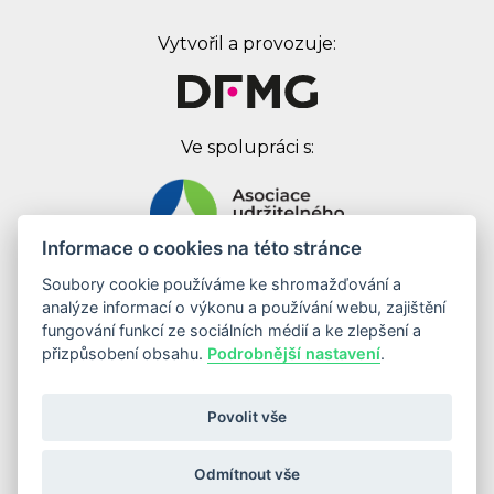
Vytvořil a provozuje:
Ve spolupráci s:
Informace o cookies na této stránce
Soubory cookie používáme ke shromažďování a
Digital First Marketing Group s.r.o.
analýze informací o výkonu a používání webu, zajištění
Jankovcova 1037/49
fungování funkcí ze sociálních médií a ke zlepšení a
170 00 Praha 7
přizpůsobení obsahu.
Podrobnější nastavení
.
IČ: 08262683
DIČ: CZ08262683
Povolit vše
Odebírat newsletter
Odmítnout vše