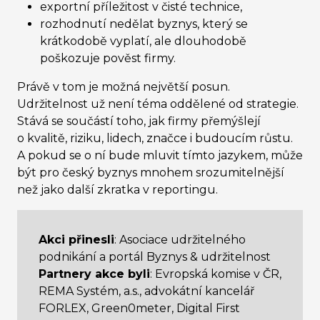
exportní příležitost v čisté technice,
rozhodnutí nedělat byznys, který se
krátkodobě vyplatí, ale dlouhodobě
poškozuje pověst firmy.
Právě v tom je možná největší posun.
Udržitelnost už není téma oddělené od strategie.
Stává se součástí toho, jak firmy přemýšlejí
o kvalitě, riziku, lidech, značce i budoucím růstu.
A pokud se o ní bude mluvit tímto jazykem, může
být pro český byznys mnohem srozumitelnější
než jako další zkratka v reportingu.
Akci přinesli
: Asociace udržitelného
podnikání a portál Byznys & udržitelnost
Partnery akce byli
: Evropská komise v ČR,
REMA Systém, a.s., advokátní kancelář
FORLEX, Green0meter, Digital First