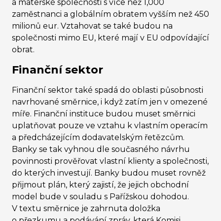
a mateřské společnosti s více než 1,000
zaměstnanci a globálním obratem vyšším než 450
milionů eur. Vztahovat se také budou na
společnosti mimo EU, které mají v EU odpovídající
obrat.
Finanční sektor
Finanční sektor také spadá do oblasti působnosti
navrhované směrnice, i když zatím jen v omezené
míře. Finanční instituce budou muset směrnici
uplatňovat pouze ve vztahu k vlastním operacím
a předcházejícím dodavatelským řetězcům.
Banky se tak vyhnou dle současného návrhu
povinnosti prověřovat vlastní klienty a společnosti,
do kterých investují. Banky budou muset rovněž
přijmout plán, který zajistí, že jejich obchodní
model bude v souladu s Pařížskou dohodou.
V textu směrnice je zahrnuta doložka
o přezkumu a podávání zpráv, která Komisi