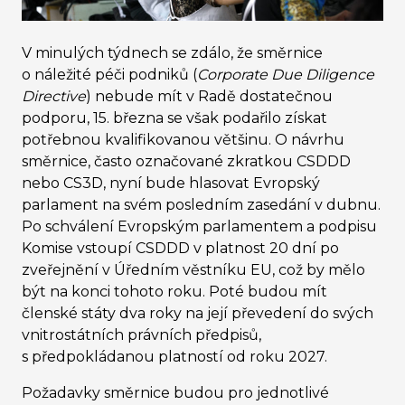
V minulých týdnech se zdálo, že směrnice
o náležité péči podniků (
Corporate Due Diligence
Directive
) nebude mít v Radě dostatečnou
podporu, 15. března se však podařilo získat
potřebnou kvalifikovanou většinu. O návrhu
směrnice, často označované zkratkou CSDDD
nebo CS3D, nyní bude hlasovat Evropský
parlament na svém posledním zasedání v dubnu.
Po schválení Evropským parlamentem a podpisu
Komise vstoupí CSDDD v platnost 20 dní po
zveřejnění v Úředním věstníku EU, což by mělo
být na konci tohoto roku. Poté budou mít
členské státy dva roky na její převedení do svých
vnitrostátních právních předpisů,
s předpokládanou platností od roku 2027.
Požadavky směrnice budou pro jednotlivé