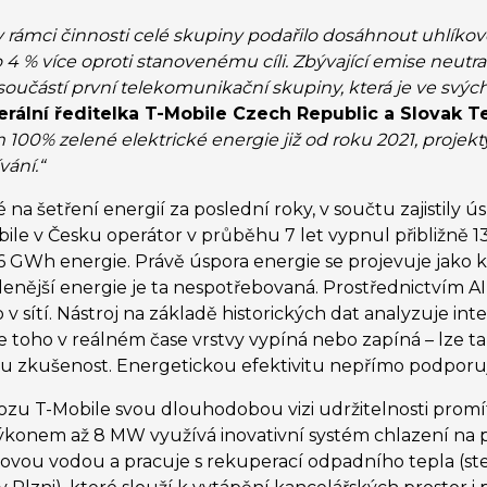
rámci činnosti celé skupiny podařilo dosáhnout uhlíkové
 4 % více oproti stanovenému cíli. Zbývající emise neut
oučástí první telekomunikační skupiny, která je ve svýc
rální ředitelka T-Mobile Czech Republic a Slovak 
100% zelené elektrické energie již od roku 2021, projekt
vání.“
 na šetření energií za poslední roky, v součtu zajistily
bile v Česku operátor v průběhu 7 let vypnul přibližně 
16 GWh energie. Právě úspora energie se projevuje jako
lenější energie je ta nespotřebovaná. Prostřednictvím A
v sítí. Nástroj na základě historických dat analyzuje int
 toho v reálném čase vrstvy vypíná nebo zapíná – lze ta
ou zkušenost. Energetickou efektivitu nepřímo podporuje
zu T-Mobile svou dlouhodobou vizi udržitelnosti promí
konem až 8 MW využívá inovativní systém chlazení na 
vou vodou a pracuje s rekuperací odpadního tepla (ste