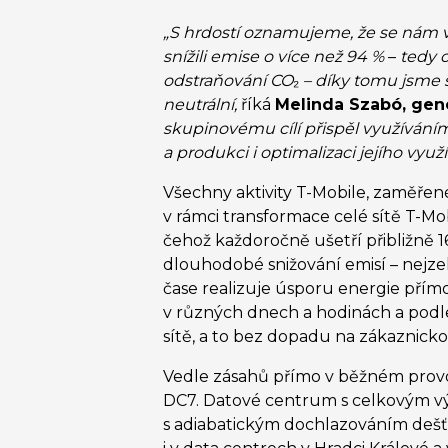
„S hrdostí oznamujeme, že se nám v 
snížili emise o více než 94 %
–
tedy o
odstraňování CO
₂
– díky tomu jsme s
neutrální,
říká
Melinda Szabó, gene
skupinovému cílí přispěl využíváním 
a produkci i optimalizaci jejího využí
Všechny aktivity T-Mobile, zaměřené
v rámci transformace celé sítě T-Mo
čehož každoročně ušetří přibližně 
dlouhodobé snižování emisí – nejze
čase realizuje úsporu energie přímo 
v různých dnech a hodinách a podle
sítě, a to bez dopadu na zákaznick
Vedle zásahů přímo v běžném provo
DC7. Datové centrum s celkovým vý
s adiabatickým dochlazováním dešťo