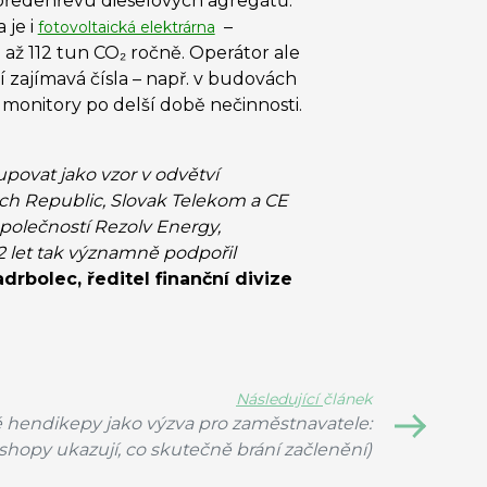
 i předehřevu dieselových agregátů.
 je i
–
fotovoltaická elektrárna
až 112 tun CO
₂
ročně. Operátor ale
í zajímavá čísla – např. v budovách
monitory po delší době nečinnosti.
upovat jako vzor v odvětví
Czech Republic, Slovak Telekom a CE
polečností Rezolv Energy,
 let tak významně podpořil
drbolec, ředitel finanční divize
Následující
článek
é hendikepy jako výzva pro zaměstnavatele:
hopy ukazují, co skutečně brání začlenění)