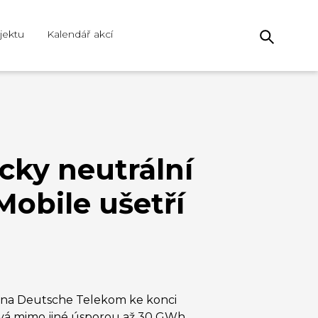
jektu
Kalendář akcí
cky neutrální
Mobile ušetří
ina Deutsche Telekom ke konci
pívá mimo jiné úsporou až 30 GWh