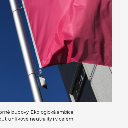
porné budovy. Ekologická ambice
 uhlíkové neutrality i v celém