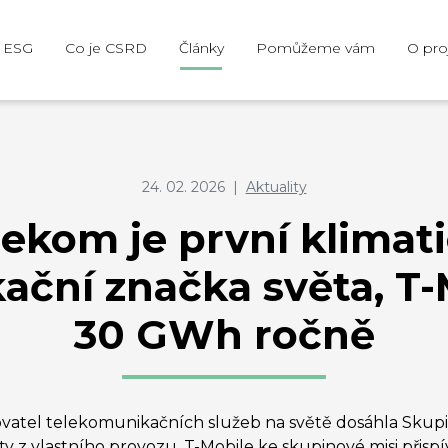
e ESG
Co je CSRD
Články
Pomůžeme vám
O pro
24. 02. 2026
|
Aktuality
ekom je první klimati
ční značka světa, T-
30 GWh ročně
ovatel telekomunikačních služeb na světě dosáhla Skup
ty z vlastního provozu. T-Mobile ke skupinové misi přis