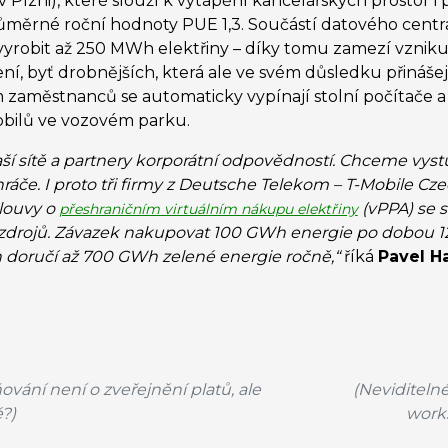
 v Plzni), které slouží k vytápění kancelářských prostor
měrné roční hodnoty PUE 1,3. Součástí datového centra
robit až 250 MWh elektřiny – díky tomu zamezí vzniku 
ení, byť drobnějších, která ale ve svém důsledku přinášej
 zaměstnanců se automaticky vypínají stolní počítače a 
obilů ve vozovém parku.
aší sítě a partnery korporátní odpovědností. Chceme vyst
ké hráče. I proto tři firmy z Deutsche Telekom – T-Mobile 
louvy o
(vPPA) se s
přeshraničním virtuálním nákupu elektřiny
zdrojů. Závazek nakupovat 100 GWh energie po dobou 12
rh doručí až 700 GWh zelené energie ročně,“
říká
Pavel Ha
ování není o zveřejnění platů, ale
(Neviditeln
é?)
works