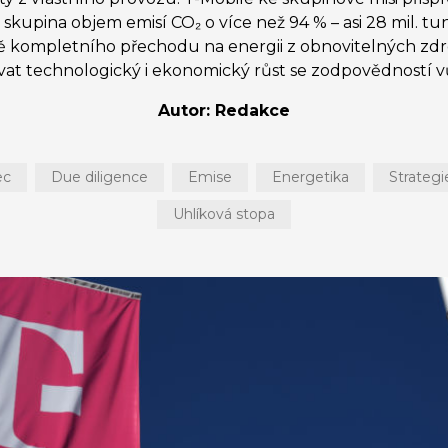
 skupina objem emisí CO₂ o více než 94 % – asi 28 mil. tun
ě kompletního přechodu na energii z obnovitelných zdro
vat technologický i ekonomický růst se zodpovědností vů
Autor: Redakce
ec
Due diligence
Emise
Energetika
Strategi
Uhlíková stopa