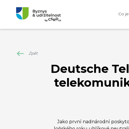
Co j
Zpět
Deutsche Tel
telekomunika
Jako první nadnárodní poskyt
loňského roku uhlíkové neutrali