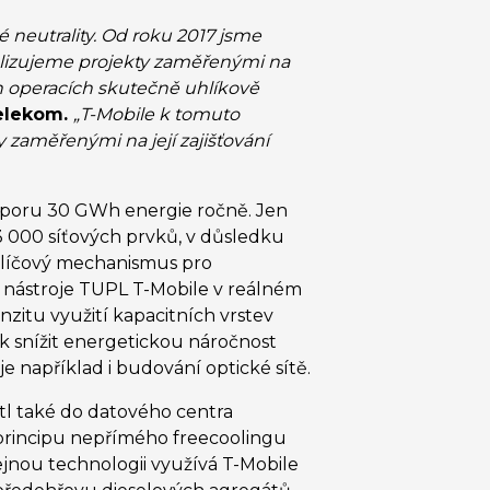
 neutrality. Od roku 2017 jsme
ralizujeme projekty zaměřenými na
h operacích skutečně uhlíkově
Telekom.
„T-Mobile k tomuto
y zaměřenými na její zajišťování
 úsporu 30 GWh energie ročně. Jen
13 000 síťových prvků, v důsledku
 klíčový mechanismus pro
I nástroje TUPL T-Mobile v reálném
enzitu využití kapacitních vrstev
k snížit energetickou náročnost
 například i budování optické sítě.
tl také do datového centra
principu nepřímého freecoolingu
jnou technologii využívá T-Mobile