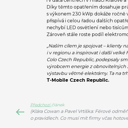
i v data centrech v Hradci Králové a
Díky těmto opatřením dosahuje prů
s výkonem 230 kWp dokáže ročně vy
přispívá i celou řadou dalších opatř
nechybí LED osvětlení nebo tisícům
Zároveň stále roste podíl elektrom
„Naším cílem je spojovat – klienty n
i v regionu a inspirovat i další vel
Colo Czech Republic, podepsaly sm
výrobcem energie z obnovitelných 
výstavbu větrné elektrárny. Ta na t
T-Mobile Czech Republic.
Předchozí
článek
(Klára Cowan a Pavel Vrtiška: Férové ​​odměň
o pravidlech. Co musí mít firmy včas hotov