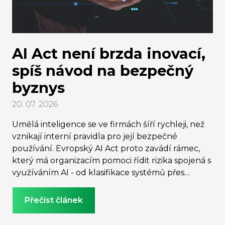
AI Act není brzda inovací,
spíš návod na bezpečný
byznys
20. 07. 2026
Umělá inteligence se ve firmách šíří rychleji, než
vznikají interní pravidla pro její bezpečné
používání. Evropský AI Act proto zavádí rámec,
který má organizacím pomoci řídit rizika spojená s
využíváním AI - od klasifikace systémů přes
odpovědnost zaměstnanců až po požadavky na
transparentnost a lidský dohled. Jak se na novou
Přečíst článek
regulaci připravit a proč ji firmy mohou využít jako
nástroj pro bezpečnější zavádění inovací,