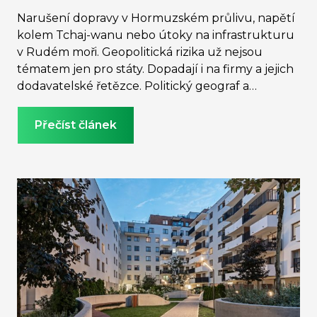
Narušení dopravy v Hormuzském průlivu, napětí
kolem Tchaj-wanu nebo útoky na infrastrukturu
v Rudém moři. Geopolitická rizika už nejsou
tématem jen pro státy. Dopadají i na firmy a jejich
dodavatelské řetězce. Politický geograf a
geopolitik Michael Romancov odpovídá na tři
otázky, které by si dnes mělo položit vedení každé
Přečíst článek
firmy závislé na globálních dodávkách.