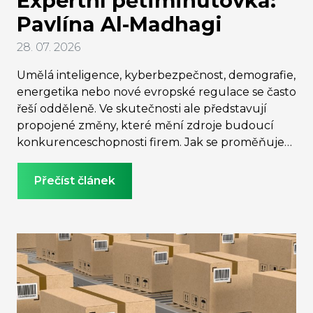
Expertní pětiminutovka:
Pavlína Al-Madhagi
28. 07. 2026
Umělá inteligence, kyberbezpečnost, demografie,
energetika nebo nové evropské regulace se často
řeší odděleně. Ve skutečnosti ale představují
propojené změny, které mění zdroje budoucí
konkurenceschopnosti firem. Jak se proměňuje
strategické rozhodování managementu, proč už
nestačí sledovat jen finanční výsledky a jaké
Přečíst článek
faktory budou rozhodovat o hodnotě firem v
příštích letech?