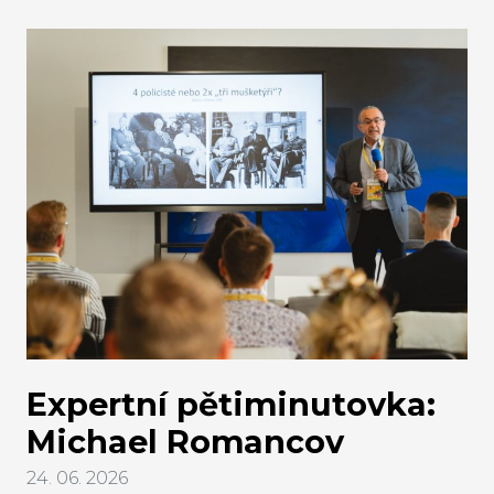
vysvětluje Jindřich Kalíšek, CEO regfor.
Expertní pětiminutovka:
Michael Romancov
24. 06. 2026