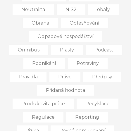
Neutralita
NIS2
obaly
Obrana
Odlesňování
Odpadové hospodářství
Omnibus
Plasty
Podcast
Podnikání
Potraviny
Pravidla
Právo
Předpisy
Přidaná hodnota
Produktivita práce
Recyklace
Regulace
Reporting
Rizika
Rovné odměňování