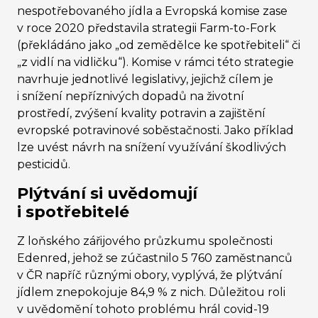
nespotřebovaného jídla a Evropská komise zase
v roce 2020 představila strategii Farm-to-Fork
(překládáno jako „od zemědělce ke spotřebiteli“ či
„z vidlí na vidličku“). Komise v rámci této strategie
navrhuje jednotlivé legislativy, jejichž cílem je
i snížení nepříznivých dopadů na životní
prostředí, zvýšení kvality potravin a zajištění
evropské potravinové soběstačnosti. Jako příklad
lze uvést návrh na snížení využívání škodlivých
pesticidů.
Plýtvání si uvědomují
i spotřebitelé
Z loňského zářijového průzkumu společnosti
Edenred, jehož se zúčastnilo 5 760 zaměstnanců
v ČR napříč různými obory, vyplývá, že plýtvání
jídlem znepokojuje 84,9 % z nich. Důležitou roli
v uvědomění tohoto problému hrál covid-19