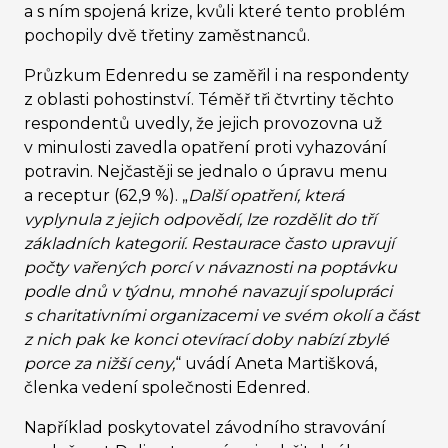
a s ním spojená krize, kvůli které tento problém
pochopily dvě třetiny zaměstnanců.
Průzkum Edenredu se zaměřil i na respondenty
z oblasti pohostinství. Téměř tři čtvrtiny těchto
respondentů uvedly, že jejich provozovna už
v minulosti zavedla opatření proti vyhazování
potravin. Nejčastěji se jednalo o úpravu menu
a receptur (62,9 %). „
Další opatření, která
vyplynula z jejich odpovědí, lze rozdělit do tří
základních kategorií. Restaurace často upravují
počty vařených porcí v návaznosti na poptávku
podle dnů v týdnu, mnohé navazují spolupráci
s charitativními organizacemi ve svém okolí a část
z nich pak ke konci otevírací doby nabízí zbylé
porce za nižší ceny,
“ uvádí Aneta Martišková,
členka vedení společnosti Edenred.
Například poskytovatel závodního stravování