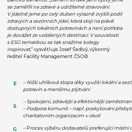
se zaměřili na zdravé a udržitelné stravování.
V jídelně jsme po celý duben výrazně zvýšili podíl
zdravých a sezónních jídel, která stojí na právě
dostupných lokálních potravinách a není potřeba
je dovážet ze vzdálených destinací. V souvislosti
s ESG tematikou se tak snažíme kolegy
inspirovat,
“
vysvětluje Josef Šedivý, výkonný
ředitel Facility Management ČSOB.
– Nižší uhlíková stopa díky využití lokální a se
E
potravin a menšímu plýtvání
– Spokojení, zdravější a efektivnější zaměstnan
S
– Podpora komunit – např. poskytování přebytk
charitativním organizacím v okolí
–
P
roces výběru dodavatelů preferující místní
G