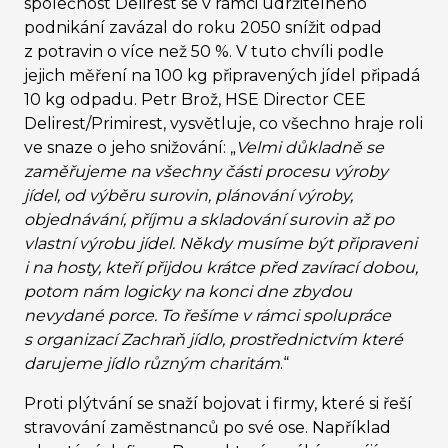
společnost Delirest se v rámci udržitelného
podnikání zavázal do roku 2050 snížit odpad
z potravin o více než 50 %. V tuto chvíli podle
jejich měření na 100 kg připravených jídel připadá
10 kg odpadu. Petr Brož, HSE Director CEE
Delirest/Primirest, vysvětluje, co všechno hraje roli
ve snaze o jeho snižování: „
Velmi důkladně se
zaměřujeme na všechny části procesu výroby
jídel, od výběru surovin, plánování výroby,
objednávání, příjmu a skladování surovin až po
vlastní výrobu jídel. Někdy musíme být připraveni
i na hosty, kteří přijdou krátce před zavírací dobou,
potom nám logicky na konci dne zbydou
nevydané porce. To řešíme v rámci spolupráce
s organizací Zachraň jídlo, prostřednictvím které
darujeme jídlo různým charitám
.“
Proti plýtvání se snaží bojovat i firmy, které si řeší
stravování zaměstnanců po své ose. Například