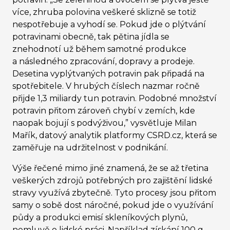
více, zhruba polovina veškeré sklizně se totiž
nespotřebuje a vyhodí se. Pokud jde o plýtvání
potravinami obecně, tak pětina jídla se
znehodnotí už během samotné produkce
a následného zpracování, dopravy a prodeje.
Desetina vyplýtvaných potravin pak připadá na
spotřebitele. V hrubých číslech nazmar ročně
přijde 1,3 miliardy tun potravin. Podobné množství
potravin přitom zároveň chybí v zemích, kde
naopak bojují s podvýživou,” vysvětluje Milan
Mařík, datový analytik platformy CSRD.cz, která se
zaměřuje na udržitelnost v podnikání.
Výše řečené mimo jiné znamená, že se až třetina
veškerých zdrojů potřebných pro zajištění lidské
stravy využívá zbytečně. Tyto procesy jsou přitom
samy o sobě dost náročné, pokud jde o využívání
půdy a produkci emisí skleníkových plynů,
nemluvě o lidské práci. Například získání 100 g