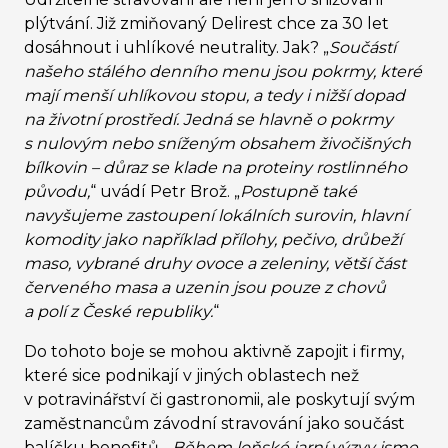
plýtvání. Již zmiňovaný Delirest chce za 30 let
dosáhnout i uhlíkové neutrality. Jak? „
Součástí
našeho stálého denního menu jsou pokrmy, které
mají menší uhlíkovou stopu, a tedy i nižší dopad
na životní prostředí. Jedná se hlavně o pokrmy
s nulovým nebo sníženým obsahem živočišných
bílkovin – důraz se klade na proteiny rostlinného
původu,
“
uvádí Petr Brož.
„
Postupně také
navyšujeme zastoupení lokálních surovin, hlavní
komodity jako například přílohy, pečivo, drůbeží
maso, vybrané druhy ovoce a zeleniny, větší část
červeného masa a uzenin jsou pouze z chovů
a polí z České republiky.
“
Do tohoto boje se mohou aktivně zapojit i firmy,
které sice podnikají v jiných oblastech než
v potravinářství či gastronomii, ale poskytují svým
zaměstnancům závodní stravování jako součást
balíčku benefitů.
„
Během loňské jarní výzvy jsme