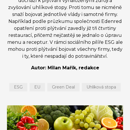
dochází k plýtvání vynaloženými zdroji a
zvyšování uhlíkové stopy. Proti tomu se nicméně
snaží bojovat jednotlivé vlády i samotné firmy.
Například podle průzkumu společnosti Edenred
opatření proti plýtvání zavedly již tři čtvrtiny
restaurací, přičemž nejčastěji se jednalo o úpravu
menu a receptur. V rámci sociálního pilíře ESG ale
mohou proti plýtvání bojovat všechny firmy, tedy
i ty, které nespadají do potravinářství.
Autor: Milan Mařík, redakce
ESG
EU
Green Deal
Uhlíková stopa