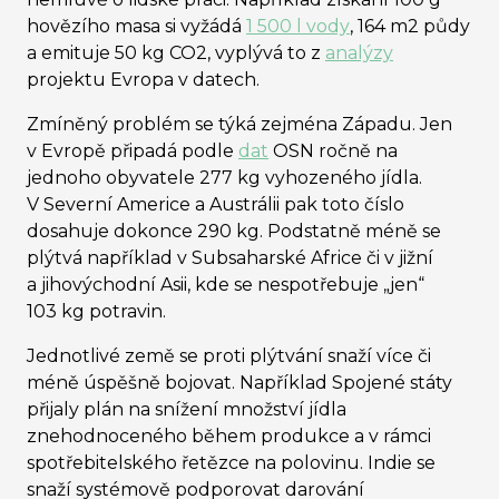
hovězího masa si vyžádá
1 500 l vody
, 164 m
2
půdy
a emituje 50 kg CO
2
, vyplývá to z
analýzy
projektu Evropa v datech.
Zmíněný problém se týká zejména Západu. Jen
v Evropě připadá podle
dat
OSN ročně na
jednoho obyvatele 277 kg vyhozeného jídla.
V Severní Americe a Austrálii pak toto číslo
dosahuje dokonce 290 kg. Podstatně méně se
plýtvá například v Subsaharské Africe či v jižní
a jihovýchodní Asii, kde se nespotřebuje „jen“
103 kg potravin.
Jednotlivé země se proti plýtvání snaží více či
méně úspěšně bojovat. Například Spojené státy
přijaly plán na snížení množství jídla
znehodnoceného během produkce a v rámci
spotřebitelského řetězce na polovinu. Indie se
snaží systémově podporovat darování