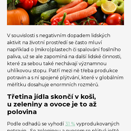
V souvislosti s negativním dopadem lidských
aktivit na životní prostředí se často mluví
například o (mikro)plastech či spalování fosilního
paliva, už se ale zapomíná na další lidské činnosti,
které za sebou také nechávají významnou
uhlíkovou stopu. Patří mezi ně třeba produkce
potravin a s ní spojené plýtvání, které v globálním
měřítku dosahuje enormních rozměrů.
Třetina jídla skončí v koši,
u zeleniny a ovoce je to až
polovina
Podle odhadů se vyhodí
31 %
vyprodukovaných
potravin. „Se zeleninou a ovocem se plýtvá ještě