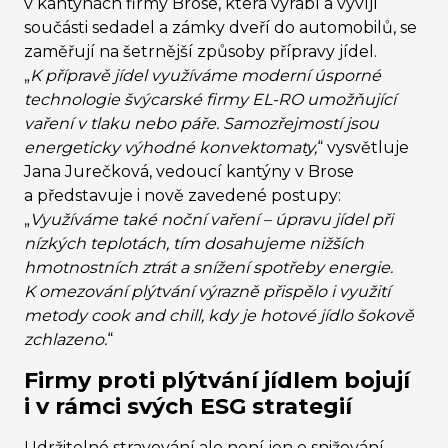
v kantýnách firmy Brose, která vyrábí a vyvíjí
součásti sedadel a zámky dveří do automobilů,
se
zaměřují na šetrnější způsoby přípravy jídel.
„
K přípravě jídel využíváme moderní úsporné
technologie švýcarské firmy EL-RO umožňující
vaření v tlaku nebo páře. Samozřejmostí jsou
energeticky výhodné konvektomaty,
“
vysvětluje
Jana Jurečková, vedoucí kantýny v Brose
a představuje i nově zavedené postupy:
„
Využíváme také noční vaření – úpravu jídel při
nízkých teplotách, tím dosahujeme nižších
hmotnostních ztrát a snížení spotřeby energie.
K omezování plýtvání výrazně přispělo i využití
metody cook and chill, kdy je hotové jídlo šokově
zchlazeno.
“
Firmy proti plýtvání jídlem bojují
i v rámci svých ESG strategií
Udržitelné stravování ale není jen o snižování