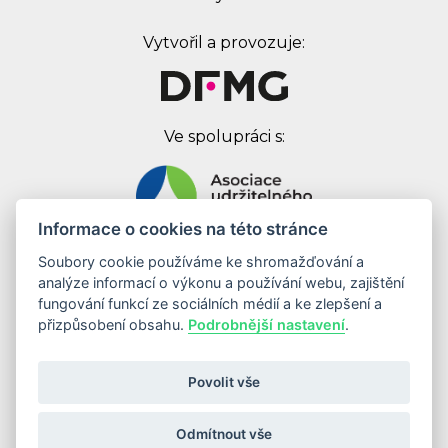
Vytvořil a provozuje:
Ve spolupráci s:
Informace o cookies na této stránce
Soubory cookie používáme ke shromažďování a
Digital First Marketing Group s.r.o.
analýze informací o výkonu a používání webu, zajištění
Jankovcova 1037/49
fungování funkcí ze sociálních médií a ke zlepšení a
170 00 Praha 7
přizpůsobení obsahu.
Podrobnější nastavení
.
IČ: 08262683
DIČ: CZ08262683
Povolit vše
Odebírat newsletter
Odmítnout vše