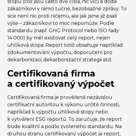
stopu (což jsou často dvě čísla, nic víc) a dodá
zákazníkovi v rámci tučné, bezobsažné zprávy. To
sice není nic proti ničemu, ale jak jsme již psali
výše – zákazníkovi to moc nepomůže. Podle
standardu (např. GHG Protocol nebo ISO řady
14 000) by měl existovat celý report, nejen
uhlíková stopa. Report totiž obsahuje například
zdokumentování výpočtu, doporučení pro
dekarbonizaci, dekarbonizační strategii atd.
Certifikovaná firma
a certifikovaný výpočet
Certifikovaná firma je prověřená nezávislou
certifikační autoritou k výkonu určité činnosti,
například k výpočtu uhlíkové stopy nebo
k vytváření ESG reportů. To zaručuje, že report
bude kvalitní a podle zvoleného standardu. Na
druhou stranu certifikovaný výpočet je report,