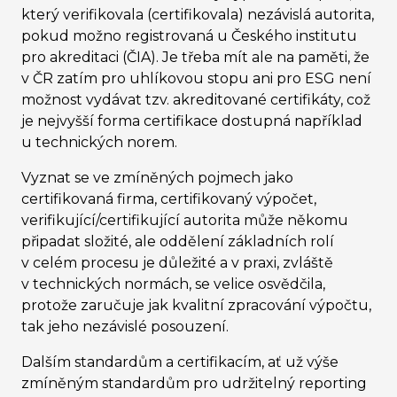
který verifikovala (certifikovala) nezávislá autorita,
pokud možno registrovaná u Českého institutu
pro akreditaci (ČIA). Je třeba mít ale na paměti, že
v ČR zatím pro uhlíkovou stopu ani pro ESG není
možnost vydávat tzv. akreditované certifikáty, což
je nejvyšší forma certifikace dostupná například
u technických norem.
Vyznat se ve zmíněných pojmech jako
certifikovaná firma, certifikovaný výpočet,
verifikující/certifikující autorita může někomu
připadat složité, ale oddělení základních rolí
v celém procesu je důležité a v praxi, zvláště
v technických normách, se velice osvědčila,
protože zaručuje jak kvalitní zpracování výpočtu,
tak jeho nezávislé posouzení.
Dalším standardům a certifikacím, ať už výše
zmíněným standardům pro udržitelný reporting