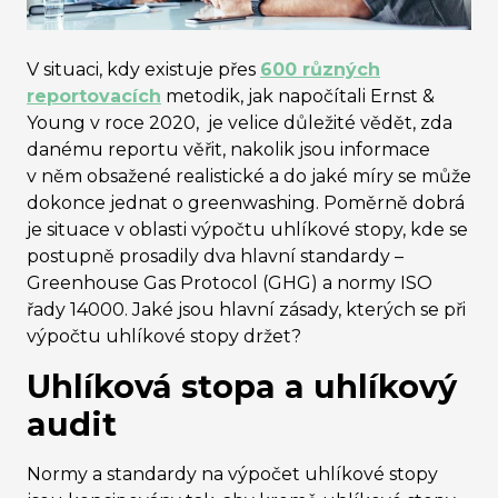
V situaci, kdy existuje přes
600 různých
reportovacích
metodik, jak napočítali Ernst &
Young v roce 2020, je velice důležité vědět, zda
danému reportu věřit, nakolik jsou informace
v něm obsažené realistické a do jaké míry se může
dokonce jednat o greenwashing. Poměrně dobrá
je situace v oblasti výpočtu uhlíkové stopy, kde se
postupně prosadily dva hlavní standardy –
Greenhouse Gas Protocol (GHG) a normy ISO
řady 14000. Jaké jsou hlavní zásady, kterých se při
výpočtu uhlíkové stopy držet?
Uhlíková stopa a uhlíkový
audit
Normy a standardy na výpočet uhlíkové stopy