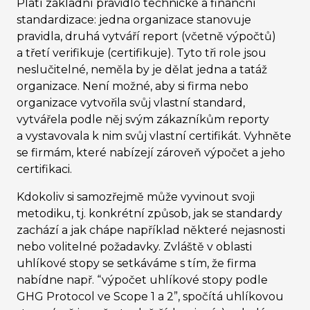
Platí základní pravidlo technické a finanční
standardizace: jedna organizace stanovuje
pravidla, druhá vytváří report (včetně výpočtů)
a třetí verifikuje (certifikuje). Tyto tři role jsou
neslučitelné, neměla by je dělat jedna a tatáž
organizace. Není možné, aby si firma nebo
organizace vytvořila svůj vlastní standard,
vytvářela podle něj svým zákazníkům reporty
a vystavovala k nim svůj vlastní certifikát. Vyhněte
se firmám, které nabízejí zároveň výpočet a jeho
certifikaci.
Kdokoliv si samozřejmě může vyvinout svoji
metodiku, tj. konkrétní způsob, jak se standardy
zachází a jak chápe například některé nejasnosti
nebo volitelné požadavky. Zvláště v oblasti
uhlíkové stopy se setkáváme s tím, že firma
nabídne např. “výpočet uhlíkové stopy podle
GHG Protocol ve Scope 1 a 2”, spočítá uhlíkovou