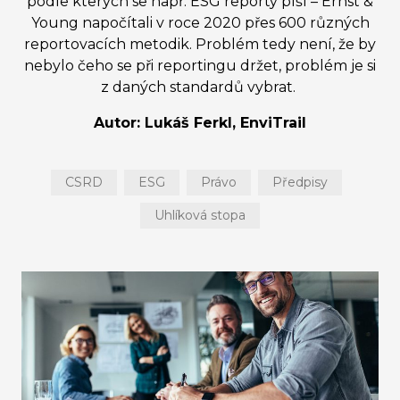
podle kterých se např. ESG reporty píší – Ernst &
Young napočítali v roce 2020 přes 600 různých
reportovacích metodik. Problém tedy není, že by
nebylo čeho se při reportingu držet, problém je si
z daných standardů vybrat.
Autor: Lukáš Ferkl, EnviTrail
CSRD
ESG
Právo
Předpisy
Uhlíková stopa