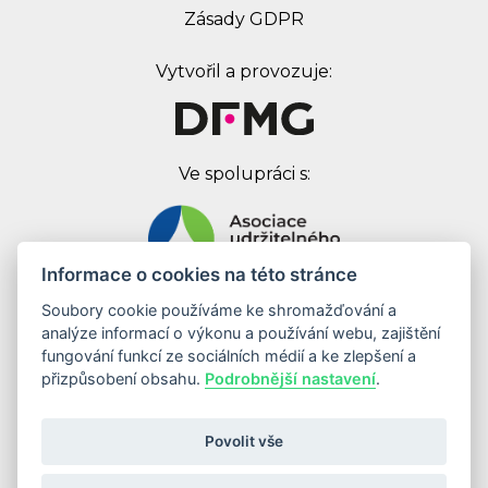
Zásady GDPR
Vytvořil a provozuje:
Ve spolupráci s:
Informace o cookies na této stránce
Soubory cookie používáme ke shromažďování a
Digital First Marketing Group s.r.o.
analýze informací o výkonu a používání webu, zajištění
Jankovcova 1037/49
fungování funkcí ze sociálních médií a ke zlepšení a
170 00 Praha 7
přizpůsobení obsahu.
Podrobnější nastavení
.
IČ: 08262683
DIČ: CZ08262683
Povolit vše