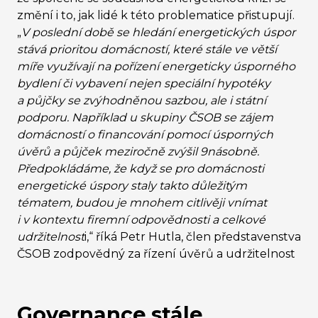
změní i to, jak lidé k této problematice přistupují.
„
V poslední době se hledání energetických úspor
stává prioritou domácností, které stále ve větší
míře využívají na pořízení energeticky úsporného
bydlení či vybavení nejen speciální hypotéky
a půjčky se zvýhodněnou sazbou, ale i státní
podporu. Například u skupiny ČSOB se zájem
domácností o financování pomocí úsporných
úvěrů a půjček meziročně zvýšil 9násobně.
Předpokládáme, že když se pro domácnosti
energetické úspory staly takto důležitým
tématem, budou je mnohem citlivěji vnímat
i v kontextu firemní odpovědnosti a celkové
udržitelnost
i,“ říká Petr Hutla, člen představenstva
ČSOB zodpovědný za řízení úvěrů a udržitelnost
Governance stále