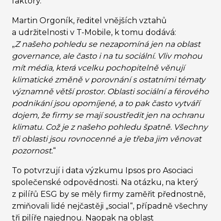
faktory.
Martin Orgoník, ředitel vnějších vztahů
a udržitelnosti v T-Mobile, k tomu dodává:
„
Z našeho pohledu se nezapomíná jen na oblast
governance, ale často i na tu sociální. Vliv mohou
mít média, která vcelku pochopitelně věnují
klimatické změně v porovnání s ostatními tématy
významně větší prostor. Oblasti sociální a férového
podnikání jsou opomíjené, a to pak často vytváří
dojem, že firmy se mají soustředit jen na ochranu
klimatu. Což je z našeho pohledu špatně. Všechny
tři oblasti jsou rovnocenné a je třeba jim věnovat
pozornost.
“
To potvrzují i data výzkumu Ipsos pro Asociaci
společenské odpovědnosti. Na otázku, na který
z pilířů ESG by se měly firmy zaměřit přednostně,
zmiňovali lidé nejčastěji „social“, případně všechny
tři pilíře najednou. Naopak na oblast