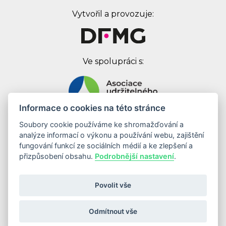
Vytvořil a provozuje:
Ve spolupráci s:
Informace o cookies na této stránce
Soubory cookie používáme ke shromažďování a
Digital First Marketing Group s.r.o.
analýze informací o výkonu a používání webu, zajištění
Jankovcova 1037/49
fungování funkcí ze sociálních médií a ke zlepšení a
170 00 Praha 7
přizpůsobení obsahu.
Podrobnější nastavení
.
IČ: 08262683
DIČ: CZ08262683
Povolit vše
Odebírat newsletter
Odmítnout vše