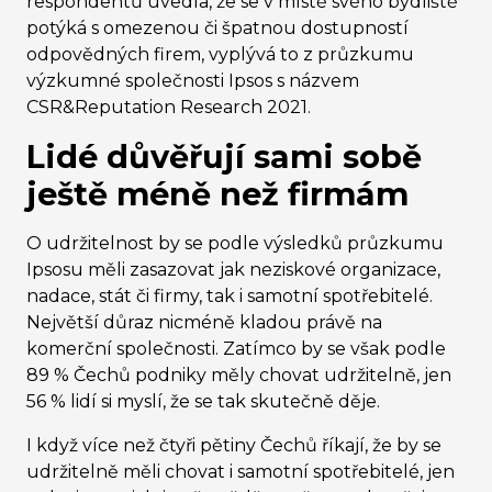
respondentů uvedla, že se v místě svého bydliště
potýká s omezenou či špatnou dostupností
odpovědných firem, vyplývá to z průzkumu
výzkumné společnosti Ipsos s názvem
CSR&Reputation Research 2021.
Lidé důvěřují sami sobě
ještě méně než firmám
O udržitelnost by se podle výsledků průzkumu
Ipsosu měli zasazovat jak neziskové organizace,
nadace, stát či firmy, tak i samotní spotřebitelé.
Největší důraz nicméně kladou právě na
komerční společnosti. Zatímco by se však podle
89 % Čechů podniky měly chovat udržitelně, jen
56 % lidí si myslí, že se tak skutečně děje.
I když více než čtyři pětiny Čechů říkají, že by se
udržitelně měli chovat i samotní spotřebitelé, jen