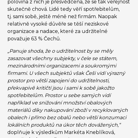
polovina z nich je přesvědčena, že se tak veřejnost
skutečně chová. Lidé tedy věří spotřebitelům,
tj. sami sobě, ještě méně než firmám. Naopak
relativně vysoké důvěře se těší neziskové
organizace a nadace, které za udržitelné
považuje 63 % Čechů.
„Panuje shoda, že o udržitelnost by se měly
zasazovat všechny subjekty, v čele se státem,
mezinárodními organizacemi a soukromými
firmami. U všech subjektů však Češi vidí výrazný
prostor pro větší zapojení do udržitelnosti,
překvapivě kritičtí jsou i sami k sobě jakožto
spotřebitelům. Prostor u sebe samých vidí
například ve snižování množství obalových
materiálů díky nakupování zboží v recyklovaných
obalech i přímo bez obalů nebo větší konzumaci
lokálních produktů na úkor těch dovážených,“
d
oplňuje k výsledkům Markéta Kneblíková,