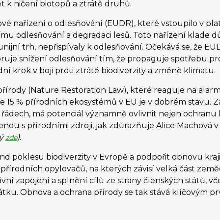
 k ničení biotopů a ztrátě druhů.
ové nařízení o odlesňování (EUDR), které vstoupilo v pl
nímu odlesňování a degradaci lesů. Toto nařízení klade d
unijní trh, nepřispívaly k odlesňování. Očekává se, že
oruje snížení odlesňování tím, že propaguje spotřebu p
ní krok v boji proti ztrátě biodiverzity a změně klimatu.
 přírody (Nature Restoration Law), které reaguje na alar
ze 15 % přírodních ekosystémů v EU je v dobrém stavu. Z
řádech, má potenciál významně ovlivnit nejen ochranu bi
jenou s přírodními zdroji, jak zdůrazňuje Alice Machová
ný
)
.
zde
trend poklesu biodiverzity v Evropě a podpořit obnovu kraj
přírodních opylovačů, na kterých závisí velká část země
ivní zapojení a splnění cílů ze strany členských států, v
u. Obnova a ochrana přírody se tak stává klíčovým prvke