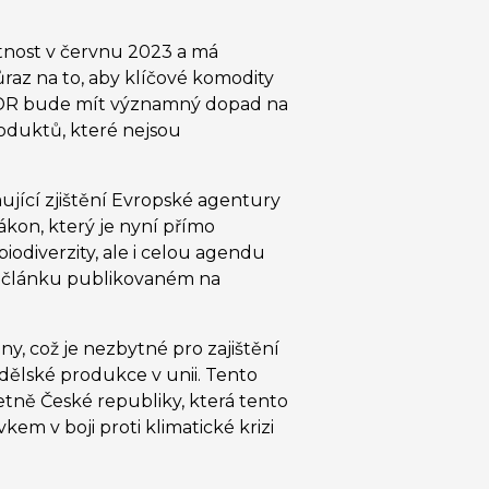
atnost v červnu 2023 a má
ůraz na to, aby klíčové komodity
 EUDR bude mít významný dopad na
roduktů, které nejsou
mující zjištění Evropské agentury
ákon, který je nyní přímo
odiverzity, ale i celou agendu
 v článku publikovaném na
iny, což je nezbytné pro zajištění
dělské produkce v unii. Tento
četně České republiky, která tento
m v boji proti klimatické krizi