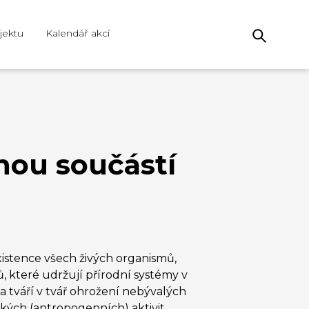
jektu
Kalendář akcí
lnou součástí
existence všech živých organismů,
, které udržují přírodní systémy v
a tváří v tvář ohrožení nebývalých
kých (antropogenních) aktivit.