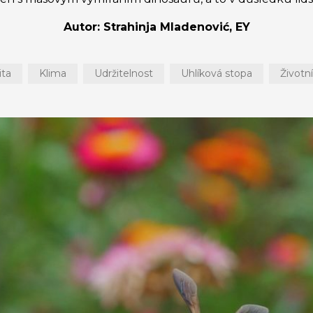
Autor: Strahinja Mladenović, EY
ita
Klima
Udržitelnost
Uhlíková stopa
Životní