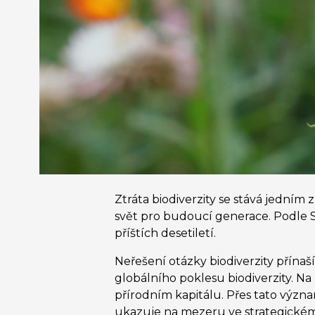
Ztráta biodiverzity se stává jedním
svět pro budoucí generace. Podle Sv
příštích desetiletí.
Neřešení otázky biodiverzity přínaší
globálního poklesu biodiverzity. Na
přírodním kapitálu. Přes tato význa
ukazuje na mezeru ve strategickém ř