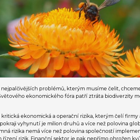
 z nejpalčivějších problémů, kterým musíme čelit, chceme
ětového ekonomického fóra patří ztráta biodiverzity mezi
 kritická ekonomická a operační rizika, kterým čelí firmy
 pokraji vyhynutí je milion druhů a více než polovina glo
mná rizika nemá více než polovina společností implement
ízení rizik. Finanční sektor je pak nepřímo ohrožen kvůl