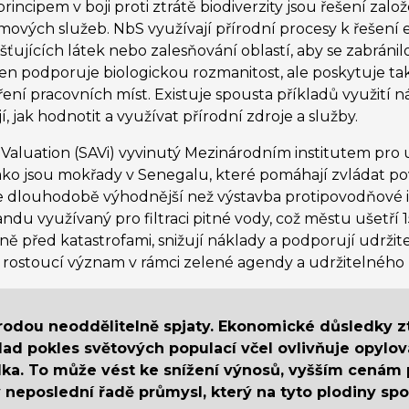
ncipem v boji proti ztrátě biodiverzity jsou řešení zal
mových služeb. NbS využívají přírodní procesy k řešení
šťujících látek nebo zalesňování oblastí, aby se zabránilo
en podporuje biologickou rozmanitost, ale poskytuje ta
áření pracovních míst. Existuje spousta příkladů využití 
, jak hodnotit a využívat přírodní zdroje a služby.
 Valuation (SAVi) vyvinutý Mezinárodním institutem pro 
o jsou mokřady v Senegalu, které pomáhají zvládat povo
dlouhodobě výhodnější než výstavba protipovodňové inf
ndu využívaný pro filtraci pitné vody, což městu ušetří 
ně před katastrofami, snižují náklady a podporují udržite
h rostoucí význam v rámci zelené agendy a udržitelného 
írodou neoddělitelně spjaty. Ekonomické důsledky zt
d pokles světových populací včel ovlivňuje opylová
ablka. To může vést ke snížení výnosů, vyšším cenám
v neposlední řadě průmysl, který na tyto plodiny sp