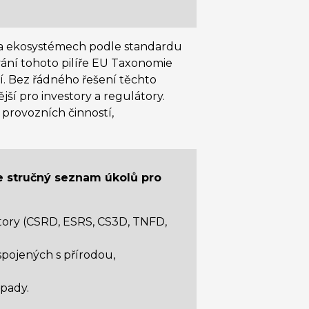
ě a ekosystémech podle standardu
vání tohoto pilíře EU Taxonomie
í. Bez řádného řešení těchto
jší pro investory a regulátory.
h provozních činností,
e stručný seznam úkolů pro
átory (CSRD, ESRS, CS3D, TNFD,
spojených s přírodou,
pady.