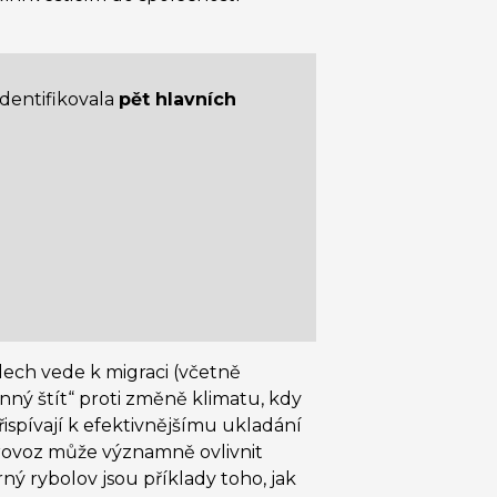
identifikovala
pět hlavních
dech vede k migraci (včetně
nný štít“ proti změně klimatu, kdy
spívají k efektivnějšímu ukladání
provoz může významně ovlivnit
ný rybolov jsou příklady toho, jak