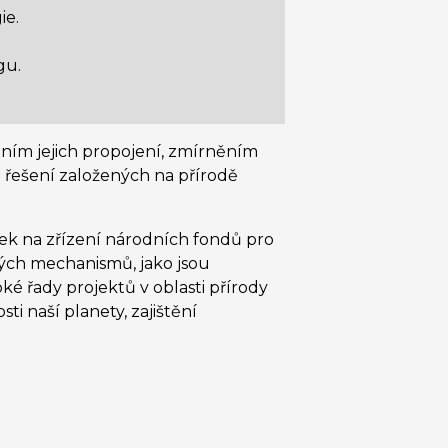
ie.
ngu.
ením jejich propojení, zmírněním
řešení založených na přírodě
vek na zřízení národních fondů pro
ných mechanismů, jako jsou
é řady projektů v oblasti přírody
i naší planety, zajištění