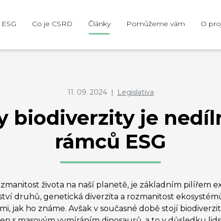
e ESG
Co je CSRD
Články
Pomůžeme vám
O pro
11. 09. 2024
|
Legislativa
y biodiverzity je nedí
rámců ESG
rozmanitost života na naší planetě, je základním pilířem 
ství druhů, genetická diverzita a rozmanitost ekosystémů
i, jak ho známe. Avšak v současné době stojí biodiverzit
en s masovým vymíráním dinosaurů, a to v důsledku lids