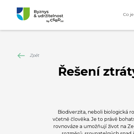
Co j
Zpět
Řešení ztrát
Biodiverzita, neboli biologická 
včetně člověka. Je to právě bohat
rovnováze a umožňují život na Zem
rozměrů, srovnatelných snad j