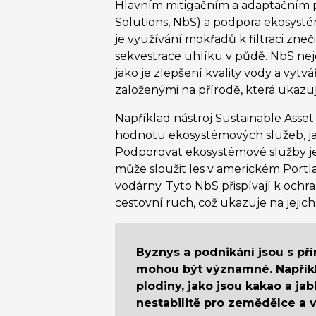
Hlavním mitigačním a adaptačním pri
Solutions, NbS) a podpora ekosysté
je využívání mokřadů k filtraci zneči
sekvestrace uhlíku v půdě. NbS nej
jako je zlepšení kvality vody a vytv
založenými na přírodě, která ukazují
Například nástroj Sustainable Asset
hodnotu ekosystémových služeb, jak
Podporovat ekosystémové služby je 
může sloužit les v americkém Portla
vodárny. Tyto NbS přispívají k ochra
cestovní ruch, což ukazuje na jejic
Byznys a podnikání jsou s př
mohou být významné. Napříkla
plodiny, jako jsou kakao a j
nestabilitě pro zemědělce a 