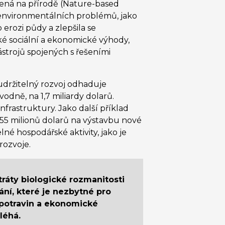
ožená na přírodě (Nature-based
 environmentálních problémů, jako
 erozi půdy a zlepšila se
ké sociální a ekonomické výhody,
nástrojů spojených s řešeními
udržitelný rozvoj odhaduje
dně, na 1,7 miliardy dolarů.
rastruktury. Jako další příklad
155 milionů dolarů na výstavbu nové
lné hospodářské aktivity, jako je
rozvoje.
ráty biologické rozmanitosti
ní, které je nezbytné pro
 potravin a ekonomické
oléhá.