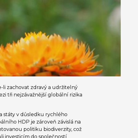
-li zachovat zdravý a udržitelný
 tři nejzávažnější globální rizika
 a státy v důsledku rychlého
bálního HDP je zároveň závislá na
ovanou politiku biodiverzity, což
i investicím do společností