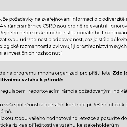
, že požadavky na zveřejňování informací o biodiverzit
4 v rámci směrnice CSRD jsou pro ně relevantní. Ignoro
veřejného nebo soukromého institucionálního financován
t svou udržitelnost a odpovědnost, což je stále důležitě
biologické rozmanitosti a ovlivňují ji prostřednictvím svýc
í a investičních rozhodnutí.
bude na programu mnoha organizací pro příští leta.
Zde j
zitivnímu vztahu k přírodě:
i regulacemi, reportovacími rámci a požadovanými indik
vaší společnosti a operační kontrole při řešení otázek 
stémů.
gickou stopu vašeho hodnotového řetězce a posuďte do
ická rizika a příležitosti ve vztahu ke stakeholderům.