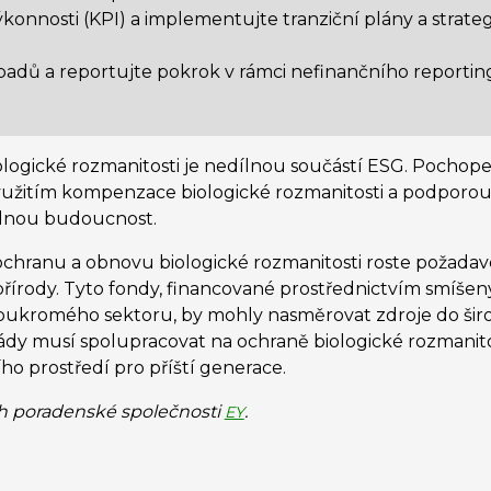
konnosti (KPI) a implementujte tranziční plány a strateg
opadů a reportujte pokrok v rámci nefinančního reporti
biologické rozmanitosti je nedílnou součástí ESG. Pochop
užitím kompenzace biologické rozmanitosti a podporou 
elnou budoucnost.
 ochranu a obnovu biologické rozmanitosti roste požada
řírody. Tyto fondy, financované prostřednictvím smíše
soukromého sektoru, by mohly nasměrovat zdroje do širok
lády musí spolupracovat na ochraně biologické rozmanitost
ího prostředí pro příští generace.
h poradenské společnosti
.
EY