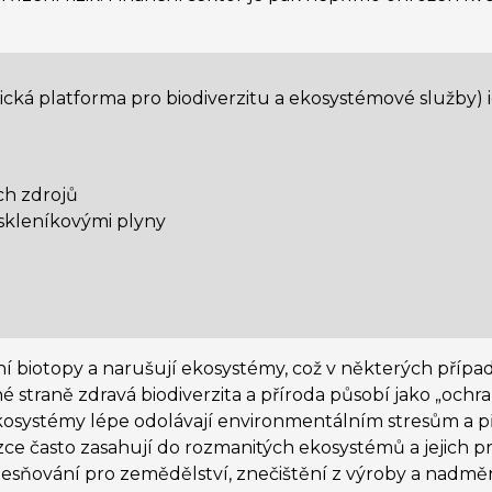
cká platforma pro biodiverzitu a ekosystémové služby) 
ch zdrojů
skleníkovými plyny
 biotopy a narušují ekosystémy, což v některých přípa
 straně zdravá biodiverzita a příroda působí jako „ochra
kosystémy lépe odolávají environmentálním stresům a při
zce často zasahují do rozmanitých ekosystémů a jejich 
dlesňování pro zemědělství, znečištění z výroby a nadměr