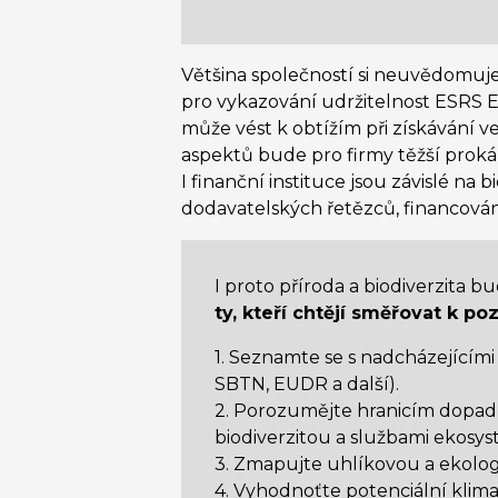
Většina společností si neuvědomuje
pro vykazování udržitelnost ESRS E
může vést k obtížím při získávání 
aspektů bude pro firmy těžší prokáza
I finanční instituce jsou závislé na 
dodavatelských řetězců, financován
I proto příroda a biodiverzita 
ty, kteří chtějí směřovat k po
1. Seznamte se s nadcházejícím
SBTN, EUDR a další).
2. Porozumějte hranicím dopadu 
biodiverzitou a službami ekosy
3. Zmapujte uhlíkovou a ekolo
4. Vyhodnoťte potenciální klimat