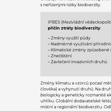
s neřízenými riziky biodiverzity.
IPBES (Mezivládní vědeckopoliti
příčin ztráty biodiverzity
:
– Změny využití půdy
– Nadměrné využívání přírodní
– Klimatické změny způsobené 
– Znečištění
– Zavlečení invazivních druhů
Změny klimatu a vzorců počasí mění
člověka) a vyhynutí druhů. Na druhé
biologicky a geneticky rozmanité e
uhlíku. Globální dodavatelské řetě
místní a regionální biodiverzitu. O