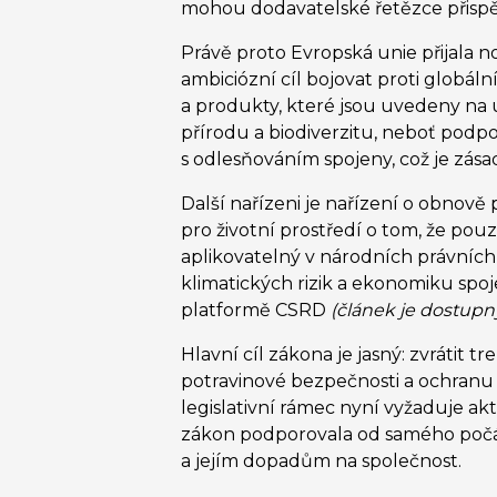
mohou dodavatelské řetězce přispět
Právě proto Evropská unie přijala n
ambiciózní cíl bojovat proti globál
a produkty, které jsou uvedeny na 
přírodu a biodiverzitu, neboť podp
s odlesňováním spojeny, což je zásad
Další nařízeni je nařízení o obnově
pro životní prostředí o tom, že pou
aplikovatelný v národních právních 
klimatických rizik a ekonomiku spo
platformě CSRD
(článek je dostup
Hlavní cíl zákona je jasný: zvrátit 
potravinové bezpečnosti a ochranu 
legislativní rámec nyní vyžaduje akt
zákon podporovala od samého počátk
a jejím dopadům na společnost.