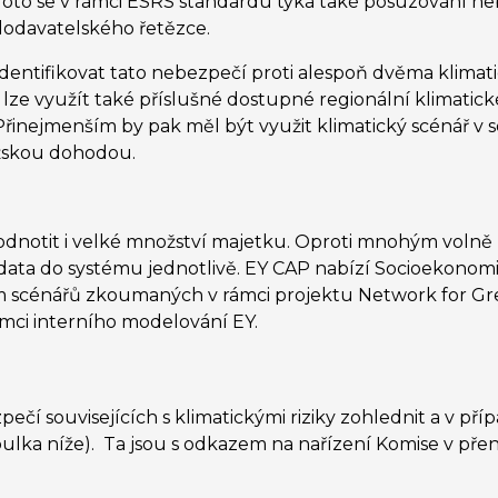
oto se v rámci ESRS standardu týká také posuzování nebe
dodavatelského řetězce.
dentifikovat tato nebezpečí proti alespoň dvěma klimat
ě lze využít také příslušné dostupné regionální klimatic
 Přinejmenším by pak měl být využit klimatický scénář 
ížskou dohodou.
odnotit i velké množství majetku. Oproti mnohým voln
data do systému jednotlivě. EY CAP nabízí Socioekonom
dm scénářů zkoumaných v rámci projektu Network for Gr
mci interního modelování EY.
ečí souvisejících s klimatickými riziky zohlednit a v pří
abulka níže). Ta jsou s odkazem na nařízení Komise v př