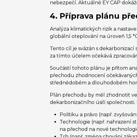
nebezpečí. Aktuálně EY CAP dokáže 
4. Příprava plánu pře
Analýza klimatických rizik a nastav
globální oteplování na úroveň 1,5 
Tento cíl je svázán s dekarbonizací
za tímto účelem očekává zpracová
Součástí tohoto plánu je přitom anal
přechodu zhodnocení očekávaných u
střednědobém a dlouhodobém hor
Plán přechodu by měl zhodnotit vedl
dekarbonizačního úsilí společnosti. 
Politiku a právo (např. zvyšová
Technologie (např. nahrazení st
na přechod na nové technologie
Trh (např. změna chování zákazn