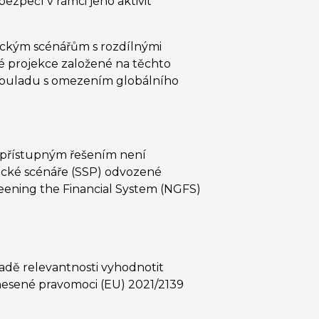
zpečí v rámci jeho aktivit
ickým scénářům s rozdílnými
ké projekce založené na těchto
v souladu s omezením globálního
ě přístupným řešením není
ické scénáře (SSP) odvozené
eening the Financial System (NGFS)
padě relevantnosti vyhodnotit
enesené pravomoci (EU) 2021/2139