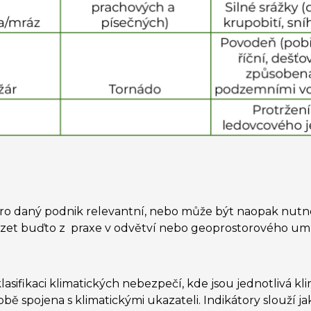
ro daný podnik relevantní, nebo může být naopak nutné 
t buďto z praxe v odvětví nebo geoprostorového umís
lasifikaci klimatických nebezpečí, kde jsou jednotlivá k
obě spojena s klimatickými ukazateli. Indikátory slouží j