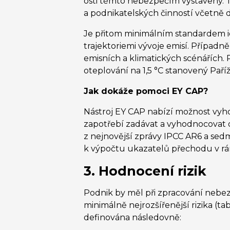
osti těmto nebezpečím vystaveny. T
a podnikatelských činností včetně 
Je přitom minimálním standardem i
trajektoriemi vývoje emisí. Případn
emisních a klimatických scénářích.
oteplování na 1,5 °C stanovený Pař
Jak dokáže pomoci EY CAP?
Nástroj EY CAP nabízí možnost vyh
zapotřebí zadávat a vyhodnocovat 
z nejnovější zprávy IPCC AR6 a se
k výpočtu ukazatelů přechodu v rá
3. Hodnocení rizik
Podnik by měl při zpracování nebezp
minimálně nejrozšířenější rizika (t
definována následovně: