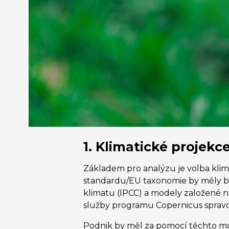
1.
Klimatické projekc
Základem pro analýzu je volba kli
standardu/EU taxonomie by měly bý
klimatu (IPCC) a modely založené 
služby programu Copernicus sprav
Podnik by měl za pomocí těchto mo