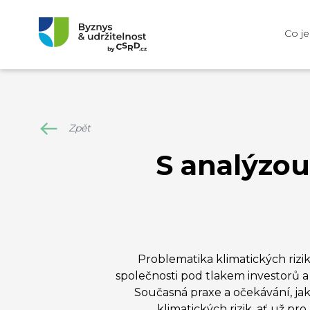
Co j
Zpět
S analýzou
Problematika klimatických rizik
společnosti pod tlakem investorů a
Současná praxe a očekávání, jaké
klimatických rizik, ať už 