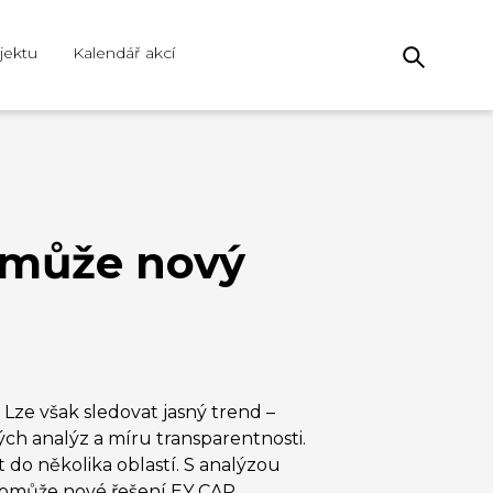
jektu
Kalendář akcí
pomůže nový
 Lze však sledovat jasný trend –
ých analýz a míru transparentnosti.
t do několika oblastí. S analýzou
 pomůže nové řešení EY CAP.