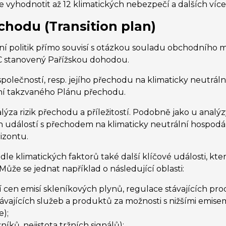
vyhodnotit až 12 klimatických nebezpečí a dalších více
chodu (Transition plan)
ení politik přímo souvisí s otázkou souladu obchodního
°C stanovený Pařížskou dohodou.
 společností, resp. jejího přechodu na klimaticky neutrá
ní takzvaného Plánu přechodu.
ýza rizik přechodu a příležitostí. Podobně jako u analýz
dálostí s přechodem na klimaticky neutrální hospodář
izontu.
e klimatických faktorů také další klíčové události, kte
Může se jednat například o následující oblasti:
ní cen emisí skleníkových plynů, regulace stávajících pro
ávajících služeb a produktů za možnosti s nižšími emisemi
);
íků, nejistota tržních signálů);