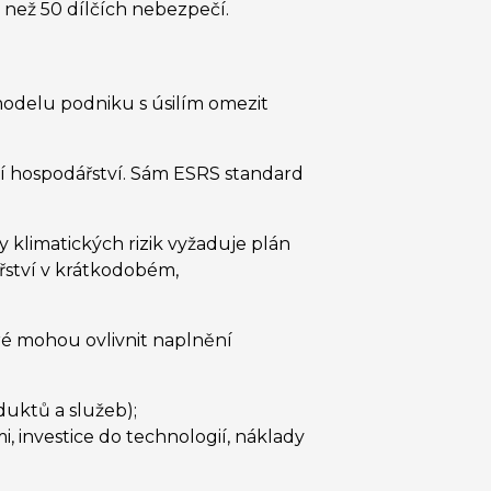
 než 50 dílčích nebezpečí.
 modelu podniku s úsilím omezit
lní hospodářství. Sám ESRS standard
y klimatických rizik vyžaduje plán
ství v krátkodobém,
ré mohou ovlivnit naplnění
duktů a služeb);
, investice do technologií, náklady