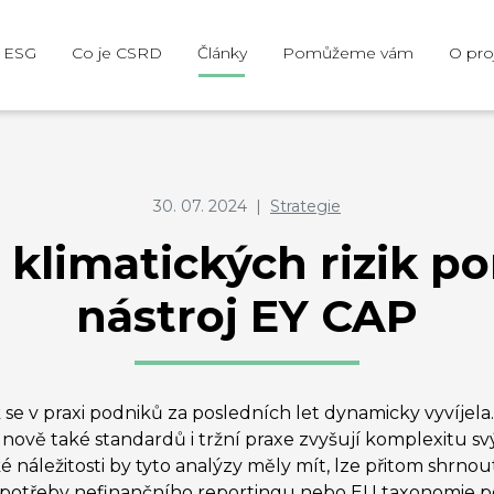
e ESG
Co je CSRD
Články
Pomůžeme vám
O pro
30. 07. 2024
|
Strategie
 klimatických rizik 
nástroj EY CAP
 se v praxi podniků za posledních let dynamicky vyvíjela.
 nově také standardů i tržní praxe zvyšují komplexitu sv
 náležitosti by tyto analýzy měly mít, lze přitom shrnou
pro potřeby nefinančního reportingu nebo EU taxonomie