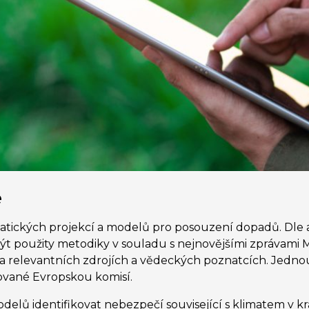
e
matických projekcí a modelů pro posouzení dopadů. Dle
t použity metodiky v souladu s nejnovějšími zprávami
na relevantních zdrojích a vědeckých poznatcích. Jedn
ované Evropskou komisí.
delů identifikovat nebezpečí související s klimatem v