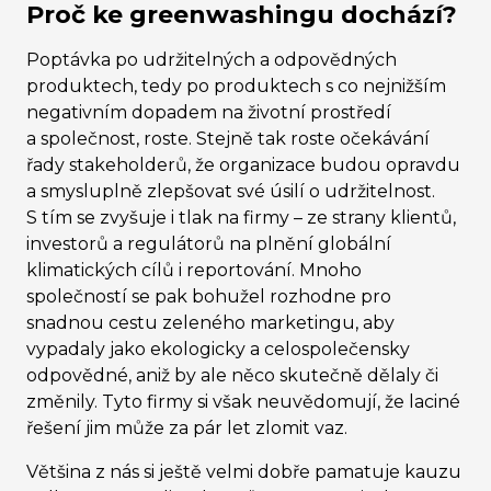
Proč ke greenwashingu dochází?
Poptávka po udržitelných a odpovědných
produktech, tedy po produktech s co nejnižším
negativním dopadem na životní prostředí
a společnost, roste. Stejně tak roste očekávání
řady stakeholderů, že organizace budou opravdu
a smysluplně zlepšovat své úsilí o udržitelnost.
S tím se zvyšuje i tlak na firmy – ze strany klientů,
investorů a regulátorů na plnění globální
klimatických cílů i reportování
. Mnoho
společností se pak bohužel rozhodne pro
snadnou cestu zeleného marketingu, aby
vypadaly jako ekologicky a celospolečensky
odpovědné, aniž by ale něco skutečně dělaly či
změnily. Tyto firmy si však neuvědomují, že laciné
řešení jim může za pár let zlomit vaz.
Většina z nás si ještě velmi dobře pamatuje kauzu