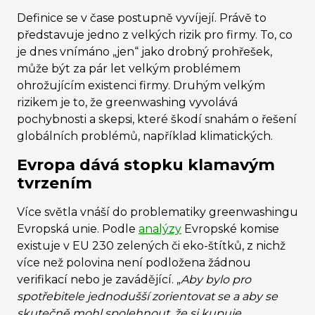
Definice se v čase postupně vyvíjejí. Právě to
představuje jedno z velkých rizik pro firmy. To, co
je dnes vnímáno „jen“ jako drobný prohřešek,
může být za pár let velkým problémem
ohrožujícím existenci firmy. Druhým velkým
rizikem je to, že greenwashing vyvolává
pochybnosti a skepsi, které škodí snahám o řešení
globálních problémů, například klimatických.
Evropa dává stopku klamavým
tvrzením
Více světla vnáší do problematiky greenwashingu
Evropská unie. Podle
analýzy
Evropské komise
existuje v EU 230 zelených či eko-štítků, z nichž
více než polovina není podložena žádnou
verifikací nebo je zavádějící. „
Aby bylo pro
spotřebitele jednodušší zorientovat se a aby se
skutečně mohl spolehnout, že si kupuje