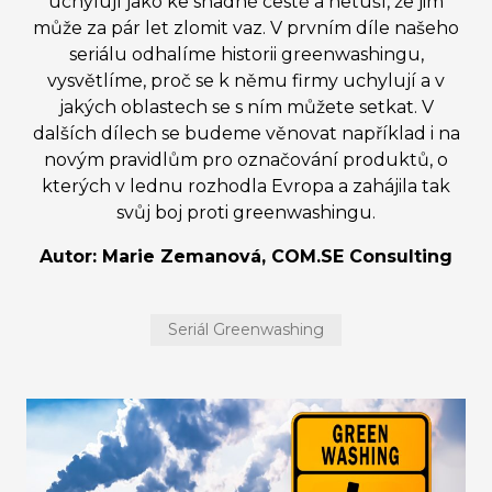
uchylují jako ke snadné cestě a netuší, že jim
může za pár let zlomit vaz. V prvním díle našeho
seriálu odhalíme historii greenwashingu,
vysvětlíme, proč se k němu firmy uchylují a v
jakých oblastech se s ním můžete setkat. V
dalších dílech se budeme věnovat například i na
novým pravidlům pro označování produktů, o
kterých v lednu rozhodla Evropa a zahájila tak
svůj boj proti greenwashingu.
Autor: Marie Zemanová, COM.SE Consulting
Seriál Greenwashing