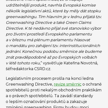
udržitelnější produkt, navrhla Evropská komise
několik legislativní aktů, které by měly dát stopku
greenwashingu. Tím hlavním je v lednu přijatá tzv.
Greenwashing Directive a také Green Claims
Directive. K té nedávno přijal své stanovisko výbor
pro životní prostředí Evropského parlamentu
a v březnu má plénum parlamentu hlasovat
o mandátu pro zahájení tzv. interinstitucionálních
jednání. Konečnou podobu směrnice ale budeme
znát pravděpodobně až po Evropských volbách
v létě tohoto roku,
“ vysvětluje Kateřina Novotná,
šéfredaktorka CSRD.cz.
Legislativním procesem prošla na konci ledna
Greenwashing Directive,
revize směrnic
o ochraně
spotřebitelů proti nekalým obchodním praktikám
a o právech spotřebitelů. Ta zavádí standardy
o lepším označování produktů a zakazuje
zmíněný greenwashing. Firmy budou moci