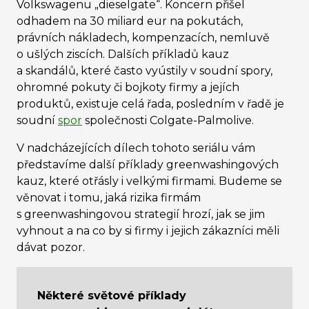
Volkswagenu „dieselgate“. Koncern přišel
odhadem na 30 miliard eur na pokutách,
právních nákladech, kompenzacích, nemluvě
o ušlých ziscích. Dalších příkladů kauz
a skandálů, které často vyústily v soudní spory,
ohromné pokuty či bojkoty firmy a jejích
produktů, existuje celá řada, posledním v řadě je
soudní
spor
společnosti Colgate-Palmolive
.
V nadcházejících dílech tohoto seriálu vám
představíme další příklady greenwashingových
kauz, které otřásly i velkými firmami. Budeme se
věnovat i tomu, jaká rizika firmám
s greenwashingovou strategií hrozí, jak se jim
vyhnout a na co by si firmy i jejich zákazníci měli
dávat pozor.
Některé světové příklady