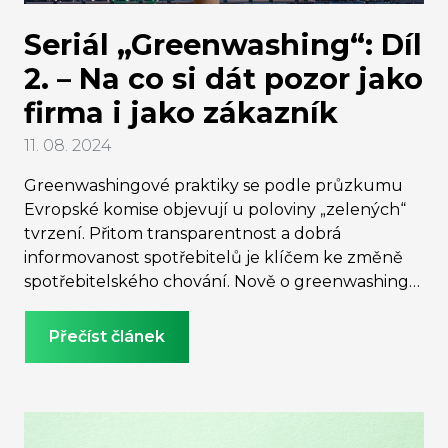
Seriál „Greenwashing“: Díl
2. – Na co si dát pozor jako
firma i jako zákazník
11. 08. 2024
Greenwashingové praktiky se podle průzkumu
Evropské komise objevují u poloviny „zelených“
tvrzení. Přitom transparentnost a dobrá
informovanost spotřebitelů je klíčem ke změně
spotřebitelského chování. Nově o greenwashingu,
ochraně spotřebitelů a ověřitelnosti zelených
tvrzení hovoří i evropské zákony. Firmám, které se
Přečíst článek
zavádějících či klamavých praktik dopouštějí,
hrozí vysoké pokuty až do 4 % obratu firmy.