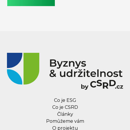
vysvětlíme, proč se k němu firmy uchylují a v
jakých oblastech se s ním můžete setkat. V
dalších dílech se budeme věnovat například i na
novým pravidlům pro označování produktů, o
kterých v lednu rozhodla Evropa a zahájila tak
svůj boj proti greenwashingu.
Co je ESG
Co je CSRD
Články
Pomůžeme vám
O projektu