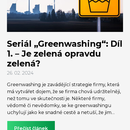
Seriál „Greenwashing“: Díl
1. – Je zelená opravdu
zelená?
26. 02. 2024
Greenwashing je zavádějící strategie firmy, která
má vytvářet dojem, že se firma chová udržitelněji,
než tomu ve skutečnosti je. Některé firmy,
vědomě či nevědomky, se ke greenwashingu
uchylují jako ke snadné cestě a netuší, že jim
může za pár let zlomit vaz. V prvním díle našeho
seriálu odhalíme historii greenwashingu,
Přečíst článek