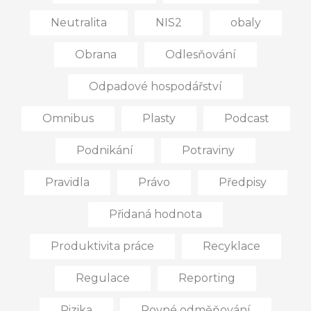
Neutralita
NIS2
obaly
Obrana
Odlesňování
Odpadové hospodářství
Omnibus
Plasty
Podcast
Podnikání
Potraviny
Pravidla
Právo
Předpisy
Přidaná hodnota
Produktivita práce
Recyklace
Regulace
Reporting
Rizika
Rovné odměňování