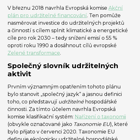
V březnu 2018 navrhla Evropská komise
Akční
plán pro udržitelné financování
. Ten pomůže
nasměrovat investice do udržitelných projektů
a činností s cílem splnit klimatické a energetické
cíle pro rok 2030 – tedy snížení emisí o 55 %
oproti roku 1990 a dosáhnout cílů evropské
Zelené transformace
.
Společný slovník udržitelných
aktivit
Prvním významným opatřením tohoto plánu
bylo stanovit „společný jazyk“ a jasnou definici
toho, co představují
udržitelné
hospodářské
činnosti. Za tímto účelem navrhla Evropská
komise klasifikační systém:
Nařízení o taxonomii
(obvykle označované jako
Taxonomie EU
), které
bylo přijato v červenci 2020. Taxonomie EU
definuje ekologicky udržitelné hospodářské