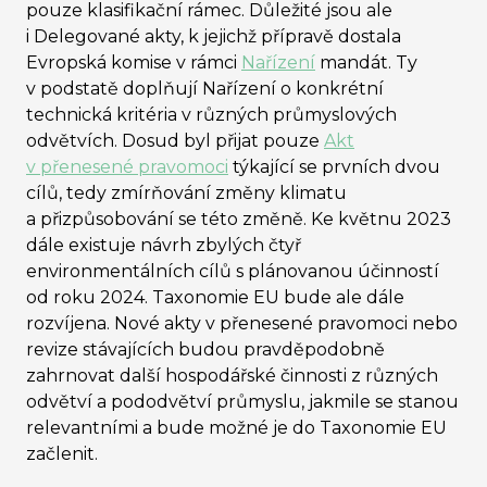
pouze klasifikační rámec. Důležité jsou ale
i Delegované akty, k jejichž přípravě dostala
Evropská komise v rámci
Nařízení
mandát. Ty
v podstatě doplňují Nařízení o konkrétní
technická kritéria v různých průmyslových
odvětvích. Dosud byl přijat pouze
Akt
v přenesené pravomoci
týkající se prvních dvou
cílů, tedy zmírňování změny klimatu
a přizpůsobování se této změně. Ke květnu 2023
dále existuje návrh zbylých čtyř
environmentálních cílů s plánovanou účinností
od roku 2024. Taxonomie EU bude ale dále
rozvíjena. Nové akty v přenesené pravomoci nebo
revize stávajících budou pravděpodobně
zahrnovat další hospodářské činnosti z různých
odvětví a pododvětví průmyslu, jakmile se stanou
relevantními a bude možné je do Taxonomie EU
začlenit.