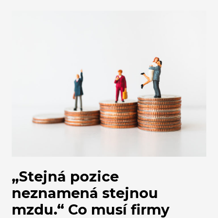
Evropu přehodnotit svou závislost na USA – a to
nejen v obraně, ale i v digitální sféře. Nejčernější
scénář odstřižení od amerických technologií by
vedl ochromení velké části online ekonomiky a
vládních služeb.
„Stejná pozice
neznamená stejnou
mzdu.“ Co musí firmy