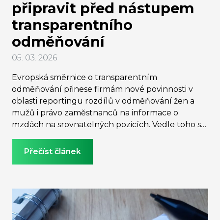
připravit před nástupem
transparentního
odměňování
05. 03. 2026
Evropská směrnice o transparentním
odměňování přinese firmám nové povinnosti v
oblasti reportingu rozdílů v odměňování žen a
mužů i právo zaměstnanců na informace o
mzdách na srovnatelných pozicích. Vedle toho se
však chystá další zásadní změna: jednotné
měsíční hlášení zaměstnavatelů, které poskytne
Přečíst článek
státu mnohem podrobnější data o odměňování
než doposud. Jak se na novou realitu připravit a
proč už dnes nestačí řídit odměňování pouze
intuicí manažerů, zaznělo na semináři Byznys &
udržitelnost s Klárou Cowan (ASB Group) a
Pavlem Vrtiškou (Pay-Fair).