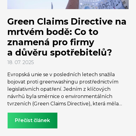
Green Claims Directive na
mrtvém bodě: Co to
znamená pro firmy
a důvěru spotřebitelů?
18. 07. 2025
Evropská unie se v posledních letech snažila
bojovat proti greenwashingu prostřednictvím
legislativních opatření. Jedním z klíčových
návrhů byla směrnice o environmentálních
tvrzeních (Green Claims Directive), která měla
zajistit, že ekologická tvrzení firem budou
podložena vědeckými důkazy a nezávislým
Přečíst článek
ověřením. V červnu 2025 nicméně Evropská
komise oznámila záměr tento návrh stáhnout, což