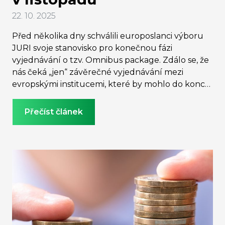
22. 10. 2025
Před několika dny schválili europoslanci výboru
JURI svoje stanovisko pro konečnou fázi
vyjednávání o tzv. Omnibus package. Zdálo se, že
nás čeká „jen“ závěrečné vyjednávání mezi
evropskými institucemi, které by mohlo do konce
roku přinést výsledek a firmám větší jistotu, jak v
oblasti nefinančního reportingu nebo náležité
Přečíst článek
péče pokračovat. Situace se dnes ale dále
zkomplikovala a Evropský parlament bude návrh
nejen znovu otevírat pro případné připomínky,
ale také o něm znovu hlasovat během
listopadového plenárního zasedání.