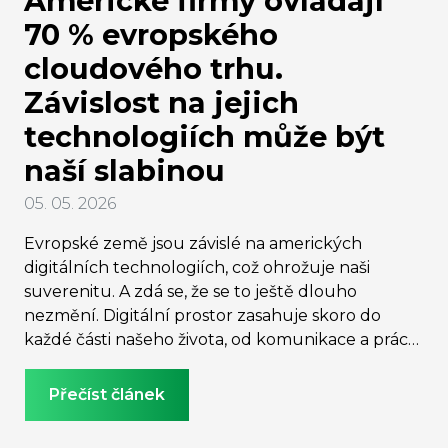
Americké firmy ovládají
70 % evropského
cloudového trhu.
Závislost na jejich
technologiích může být
naší slabinou
05. 05. 2026
Evropské země jsou závislé na amerických
digitálních technologiích, což ohrožuje naši
suverenitu. A zdá se, že se to ještě dlouho
nezmění. Digitální prostor zasahuje skoro do
každé části našeho života, od komunikace a práce
přes zdravotnickou infrastrukturu po
bankovnictví, týká se to také ukládání citlivých
Přečíst článek
osobních údajů. Agresivní politika Donalda
Trumpa v obchodu a sporech o Grónsko nutí