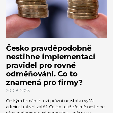
Česko pravděpodobně
nestihne implementaci
pravidel pro rovné
odměňování. Co to
znamená pro firmy?
20. 08. 2025
Českým firmám hrozí právní nejistota i vyšší
administrativní zátěž. Česko totiž zřejmě nestihne
včas implementovat evropskou směrnici o