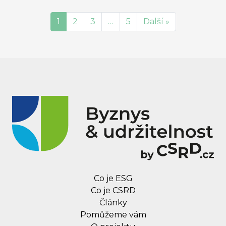
vyvolalo značnou nejistotu ohledně budoucnosti
regulace greenwashingu v Evropě.
1
2
3
…
5
Další »
Co je ESG
Co je CSRD
Články
Pomůžeme vám