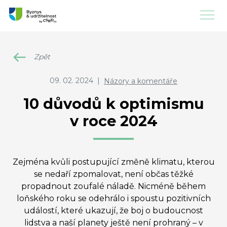
Zpět
09. 02. 2024
|
Názory a komentáře
10 důvodů k optimismu
v roce 2024
Zejména kvůli postupující změně klimatu, kterou
se nedaří zpomalovat, není občas těžké
propadnout zoufalé náladě. Nicméně během
loňského roku se odehrálo i spoustu pozitivních
událostí, které ukazují, že boj o budoucnost
lidstva a naší planety ještě není prohraný – v