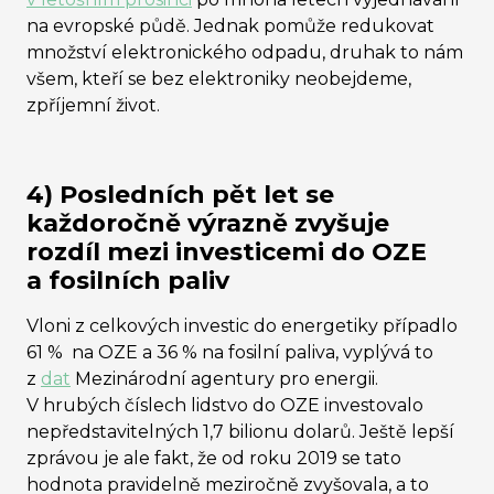
na evropské půdě. Jednak pomůže redukovat
množství elektronického odpadu, druhak to nám
všem, kteří se bez elektroniky neobejdeme,
zpříjemní život.
4) Posledních pět let se
každoročně výrazně zvyšuje
rozdíl mezi investicemi do OZE
a fosilních paliv
Vloni
z celkových investic do energetiky případlo
61 % na OZE a 36 % na fosilní paliva, vyplývá to
z
dat
Mezinárodní agentury pro energii.
V hrubých číslech lidstvo do OZE investovalo
nepředstavitelných 1,7 bilionu dolarů. Ještě lepší
zprávou je ale fakt, že od roku 2019 se tato
hodnota pravidelně meziročně zvyšovala, a to