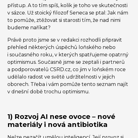
přístup. A to tím spíš, kolik je toho ve skutečnosti
v sázce. Už stoický filozof Seneca se ptal: Jak nám
to pomůže, ztěžovat si starosti tím, že nad nimi
budeme naříkat?
Právě proto jsme se v redakci rozhodli připravit
přehled některých úspěchů loňského nebo
i současného roku, v kterých spatřujeme opatrný
optimismus. Současně jsme se zeptali i partnerů
a podporovatelů CSRD.cz, co jim v loňském roce
udělalo radost ve světě udržitelnosti v jejich
oborech. Třeba i vám pomůže tento seznam najít
v dnešní době trochu optimismu.
1) Rozvoj AI nese ovoce – nové
materiály i nová antibiotika
Nelze nezačít umělou inteligencí. Její provoz si