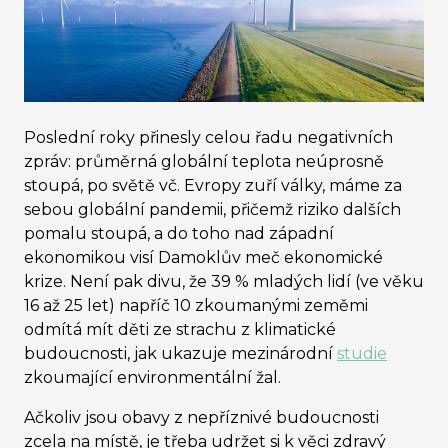
Poslední roky přinesly celou řadu negativních
zpráv: průměrná globální teplota neúprosně
stoupá, po světě vč. Evropy zuří války, máme za
sebou globální pandemii, přičemž riziko dalších
pomalu stoupá, a do toho nad západní
ekonomikou visí Damoklův meč ekonomické
krize. Není pak divu, že 39 % mladých lidí (ve věku
16 až 25 let) napříč 10 zkoumanými zeměmi
odmítá mít děti ze strachu z klimatické
budoucnosti, jak ukazuje mezinárodní
studie
zkoumající environmentální žal.
Ačkoliv jsou obavy z nepříznivé budoucnosti
zcela na místě, je třeba udržet si k věci zdravý