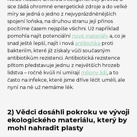
sice žádá ohromné energetické zdroje a do velké
míry se jedná o jedno z nejvyprázdněnějších
spojení loňska, na druhou stranu její přínos
pocítíme časem nejspíše všichni. Už například
pomohla najít potenciální
nové materiály
a, co je
snad ještě lepší, najít i nová
antibiotika
proti
bakteriím, které již získaly vůči současným
antibiotikům rezistenci. Antibiotická rezistence
přitom představuje jednu z největších hrozeb
lidstva – ročně kvůli ní umírají
miliony lidí
, a to
často na infekce, které jsme dříve léčit uměli, ale
nyní na ně už nemáme lék.
2) Vědci dosáhli pokroku ve vývoji
ekologického materiálu, který by
mohl nahradit plasty