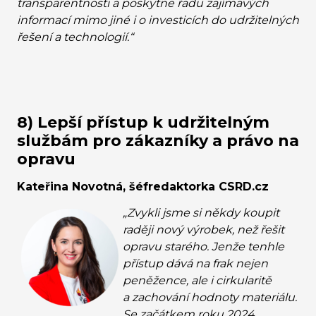
transparentnosti a poskytne řadu zajímavých
informací mimo jiné i o investicích do udržitelných
řešení a technologií.“
8) Lepší přístup k udržitelným
službám pro zákazníky a právo na
opravu
Kateřina Novotná, šéfredaktorka CSRD.cz
„Zvykli jsme si někdy koupit
raději nový výrobek, než řešit
opravu starého. Jenže tenhle
přístup dává na frak nejen
peněžence, ale i cirkularitě
a zachování hodnoty materiálu.
Se začátkem roku 2024