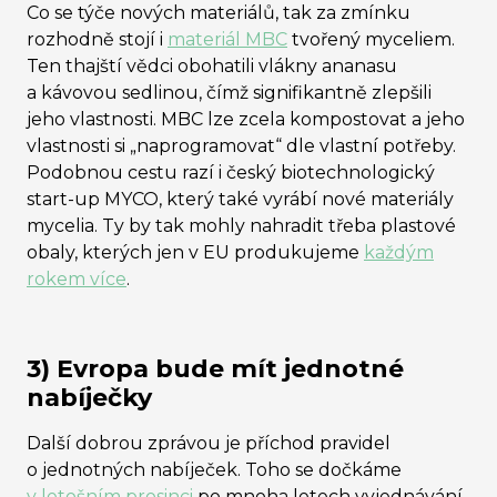
Co se týče nových materiálů, tak za zmínku
rozhodně stojí i
materiál MBC
tvořený myceliem.
Ten thajští vědci obohatili vlákny ananasu
a kávovou sedlinou, čímž signifikantně zlepšili
jeho vlastnosti. MBC lze zcela kompostovat a jeho
vlastnosti si „naprogramovat“ dle vlastní potřeby.
Podobnou cestu razí i český biotechnologický
start-up MYCO, který také vyrábí nové materiály
mycelia. Ty by tak mohly nahradit třeba plastové
obaly, kterých jen v EU produkujeme
každým
rokem více
.
3) Evropa bude mít jednotné
nabíječky
Další dobrou zprávou je příchod pravidel
o jednotných nabíječek. Toho se dočkáme
v letošním prosinci
po mnoha letech vyjednávání