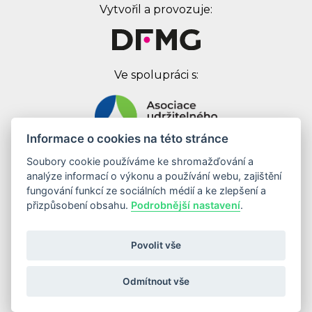
Vytvořil a provozuje:
Ve spolupráci s:
Informace o cookies na této stránce
Soubory cookie používáme ke shromažďování a
Digital First Marketing Group s.r.o.
analýze informací o výkonu a používání webu, zajištění
Jankovcova 1037/49
fungování funkcí ze sociálních médií a ke zlepšení a
170 00 Praha 7
přizpůsobení obsahu.
Podrobnější nastavení
.
IČ: 08262683
DIČ: CZ08262683
Povolit vše
Odebírat newsletter
Odmítnout vše