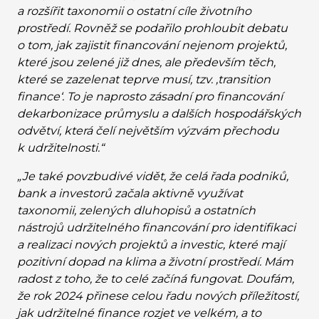
a rozšířit taxonomii o ostatní cíle životního
prostředí. Rovněž se podařilo prohloubit debatu
o tom, jak zajistit financování nejenom projektů,
které jsou zelené již dnes, ale především těch,
které se zazelenat teprve musí, tzv. ‚transition
finance‘. To je naprosto zásadní pro financování
dekarbonizace průmyslu a dalších hospodářských
odvětví, která čelí největším výzvám přechodu
k udržitelnosti.“
„Je také povzbudivé vidět, že celá řada podniků,
bank a investorů začala aktivně využívat
taxonomii, zelených dluhopisů a ostatních
nástrojů udržitelného financování pro identifikaci
a realizaci nových projektů a investic, které mají
pozitivní dopad na klima a životní prostředí. Mám
radost z toho, že to celé začíná fungovat. Doufám,
že rok 2024 přinese celou řadu nových příležitostí,
jak udržitelné finance rozjet ve velkém, a to