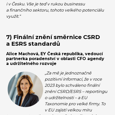
i v Česku. Vše je teď v rukou businessu
a finančního sektoru, tohoto velkého potenciálu
využít.“
7) Finální znění směrnice CSRD
a ESRS standardů
Alice Machová, EY Česká republika, vedoucí
partnerka poradenství v oblasti CFO agendy
a udržitelného rozvoje
„Za mě je jednoznačně
pozitivní informací, že v roce
2023 bylo schváleno finální
znění CSRD/ESRS – reportingu
o udržitelnosti – a EU
Taxonomie pro velké firmy. To
v EU zajistí velkou míru