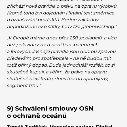
přichází nová pravidla o právu na opravu výrobků.
Kromě toho byl dojednán i finální text směrnice
o označování produktů. Budou zakázány
nepodložené eko štítky, tedy tzv. greenwashing.“
„V Evropě máme dnes přes 230 ‚ecolabelů‘ a více
než polovina z nich není transparentních
a férových. Jasnější pravidla jsou dobrou zprávou
především pro spotřebitele – na ně budou mít
totiž přímý dopad. Bude jednodušší rozlišit, co si
skutečně kupuji, a věřím, že právo na opravu
skutečně oživí tento, dnes trochu opomíjený,
segment trhu.“
9) Schválení smlouvy OSN
o ochraně oceánů
Tomáš Jindříšek, Managing partner, Digital