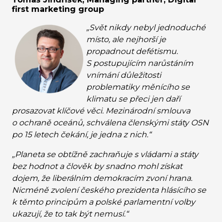
first marketing group
„Svět nikdy nebyl jednoduché
místo, ale nejhorší je
propadnout defétismu.
S postupujícím narůstáním
vnímání důležitosti
problematiky měnícího se
klimatu se přeci jen daří
prosazovat klíčové věci. Mezinárodní smlouva
o ochraně oceánů, schválena členskými státy OSN
po 15 letech čekání, je jedna z nich.“
„Planeta se obtížně zachraňuje s vládami a státy
bez hodnot a člověk by snadno mohl získat
dojem, že liberálním demokracím zvoní hrana.
Nicméně zvolení českého prezidenta hlásícího se
k těmto principům a polské parlamentní volby
ukazují, že to tak být nemusí.“