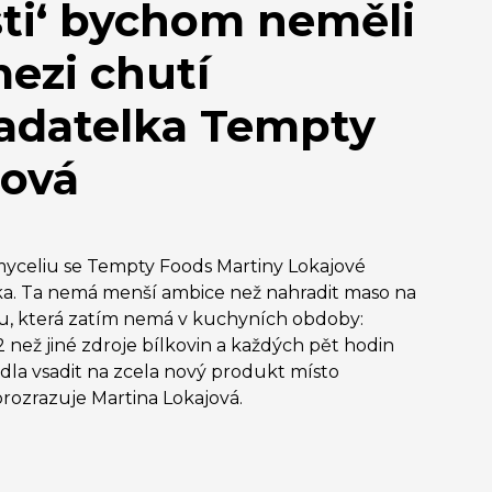
sti‘ bychom neměli
ezi chutí
kladatelka Tempty
jová
yceliu se Tempty Foods Martiny Lokajové
ka. Ta nemá menší ambice než nahradit maso na
vou, která zatím nemá v kuchyních obdoby:
než jiné zdroje bílkovin a každých pět hodin
dla vsadit na zcela nový produkt místo
u prozrazuje Martina Lokajová.