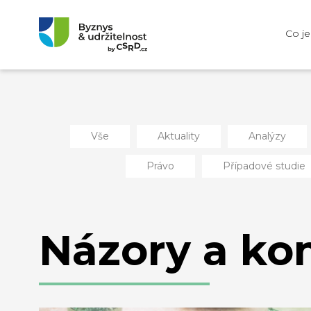
Co j
Vše
Aktuality
Analýzy
Právo
Případové studie
Názory a ko