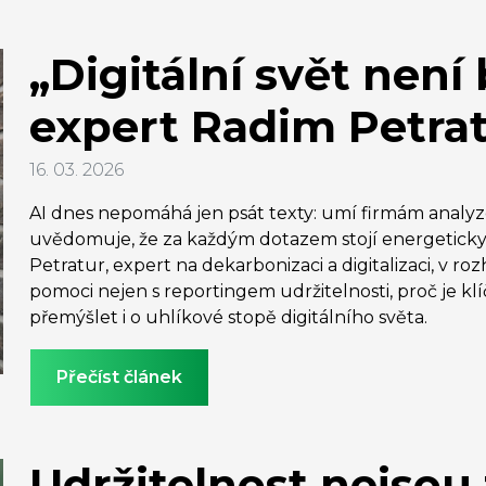
„Digitální svět není
expert Radim Petra
16. 03. 2026
AI dnes nepomáhá jen psát texty: umí firmám analyzova
uvědomuje, že za každým dotazem stojí energeticky
Petratur, expert na dekarbonizaci a digitalizaci, v r
pomoci nejen s reportingem udržitelnosti, proč je kl
přemýšlet i o uhlíkové stopě digitálního světa.
Přečíst článek
Udržitelnost nejsou