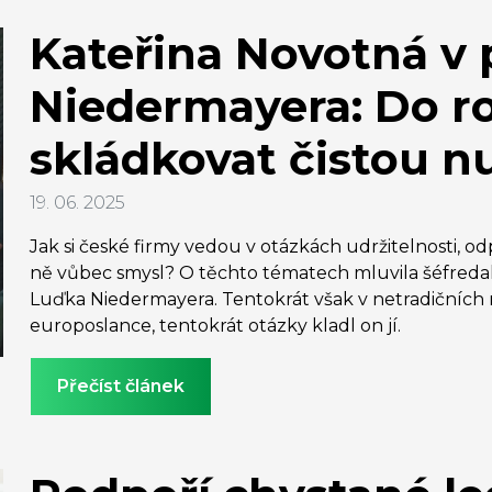
Kateřina Novotná v
Niedermayera: Do r
skládkovat čistou n
19. 06. 2025
Jak si české firmy vedou v otázkách udržitelnosti, o
ně vůbec smysl? O těchto tématech mluvila šéfredak
Luďka Niedermayera. Tentokrát však v netradičních r
europoslance, tentokrát otázky kladl on jí.
Přečíst článek