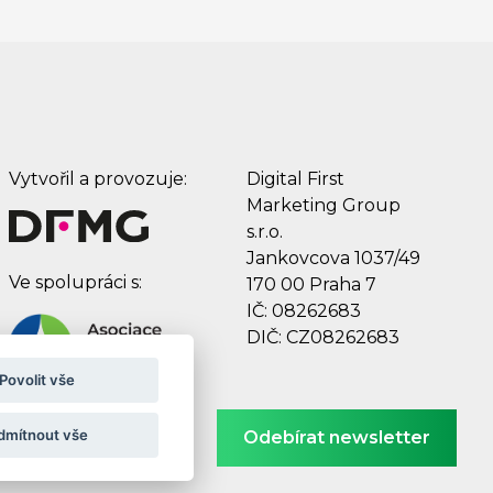
Vytvořil a provozuje:
Digital First
Marketing Group
s.r.o.
Jankovcova 1037/49
Ve spolupráci s:
170 00 Praha 7
IČ: 08262683
DIČ: CZ08262683
Povolit vše
dmítnout vše
Odebírat newsletter