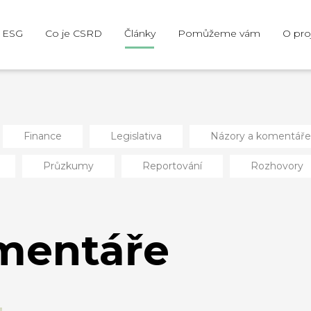
e ESG
Co je CSRD
Články
Pomůžeme vám
O pro
Finance
Legislativa
Názory a komentáře
Průzkumy
Reportování
Rozhovory
mentáře