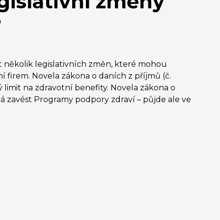
gislativní změny
?
t několik legislativních změn, které mohou
í firem. Novela zákona o daních z příjmů (č.
vý limit na zdravotní benefity. Novela zákona o
má zavést Programy podpory zdraví – půjde ale ve