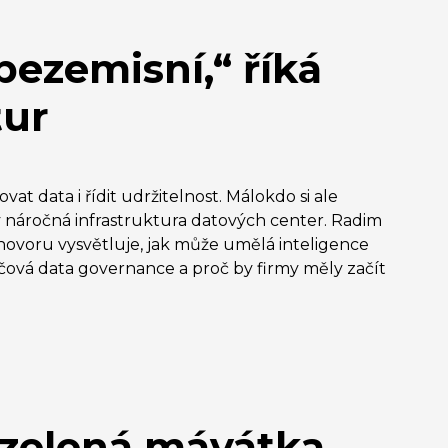
 bezemisní,“ říká
tur
t data i řídit udržitelnost. Málokdo si ale
 náročná infrastruktura datových center. Radim
ozhovoru vysvětluje, jak může umělá inteligence
íčová data governance a proč by firmy měly začít
 zelená mávátka,