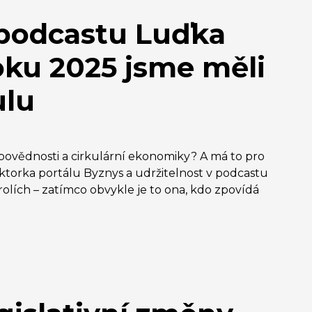
 podcastu Luďka
oku 2025 jsme měli
ulu
dpovědnosti a cirkulární ekonomiky? A má to pro
torka portálu Byznys a udržitelnost v podcastu
olích – zatímco obvykle je to ona, kdo zpovídá