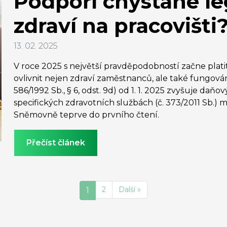
Podpoří chystané le
zdraví na pracovišti
13. 02. 2025
V roce 2025 s největší pravděpodobností začne plati
ovlivnit nejen zdraví zaměstnanců, ale také fungován
586/1992 Sb., § 6, odst. 9d) od 1. 1. 2025 zvyšuje daňo
specifických zdravotních službách (č. 373/2011 Sb.) 
Sněmovně teprve do prvního čtení.
Přečíst článek
2
Další »
1