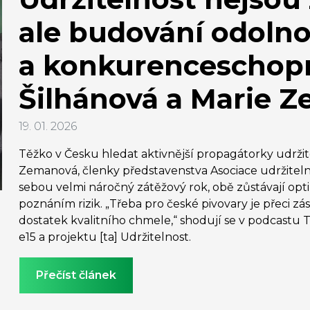
ale budování odolno
a konkurenceschopnos
Šilhánová a Marie 
19. 01. 2026
Těžko v Česku hledat aktivnější propagátorky udržite
Zemanová, členky představenstva Asociace udržitel
sebou velmi náročný zátěžový rok, obě zůstávají opti
poznáním rizik. „Třeba pro české pivovary je přeci 
dostatek kvalitního chmele,“ shodují se v podcastu T
e15 a projektu [ta] Udržitelnost.
Přečíst článek