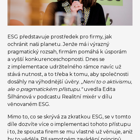
ESG představuje prostředek pro firmy, jak
ochránit naši planetu. Jenže má i výrazný
pragmatický rozsah, firmám pomáhá k úsporám
a vyšší konkurenceschopnosti. Dnes se
z implementace udržitelného rámce navíc už
stává nutnost, a to třeba k tomu, aby společnosti
dosáhly na výhodnější úvěry.
„Není to o aktivismu,
ale o pragmatickém přístupu.“
uvedla Edita
Šilhánová v podcastu Realitní mixér v dílu
věnovaném ESG.
Mimo to, co se skrývá za zkratkou ESG, se v tomto
díle dozvíte více o implementaci tohoto přístupu
i to, že spousta firem se mu vlastně už věnuje, aniž
by to věděla. Při samotném zavádění principů