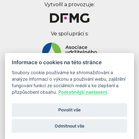
Vytvořil a provozuje:
Ve spolupráci s:
Informace o cookies na této stránce
Soubory cookie používáme ke shromažďování a
Digital First Marketing Group s.r.o.
analýze informací o výkonu a používání webu, zajištění
Jankovcova 1037/49
fungování funkcí ze sociálních médií a ke zlepšení a
170 00 Praha 7
přizpůsobení obsahu.
Podrobnější nastavení
.
IČ: 08262683
DIČ: CZ08262683
Povolit vše
Odebírat newsletter
Odmítnout vše