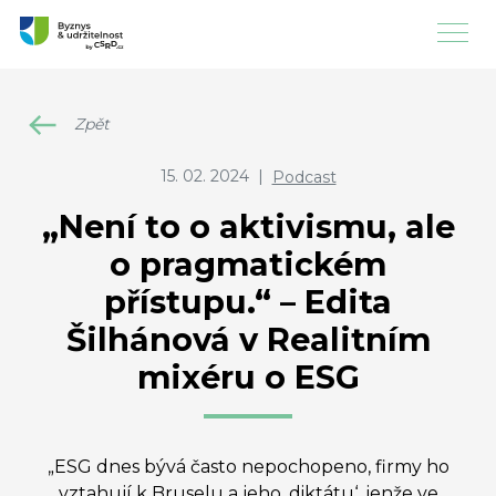
Zpět
15. 02. 2024
|
Podcast
„Není to o aktivismu, ale
o pragmatickém
přístupu.“ – Edita
Šilhánová v Realitním
mixéru o ESG
„ESG dnes bývá často nepochopeno, firmy ho
vztahují k Bruselu a jeho ‚diktátu‘, jenže ve