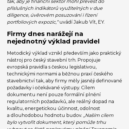
tak, aby je finanční sektor mohl převést do
příslušných indikátorů využitelných v due
diligence, úvěrovém posuzování i řízení
portfoliových expozic,“
uvádí Jakub Vít, EY.
Firmy dnes narážejí na
nejednotný výklad pravidel
Metodický výklad vznikl především jako praktický
nástroj pro český stavební trh. Propojuje
evropská pravidla s českou legislativou,
technickými normami a běžnou praxí českého
stavebnictví tak, aby firmy měly jasněji definované
požadavky i očekávané výstupy. Cílem
dokumentu není pouze formální plnění
regulatorních požadavků, ale reálný dopad na
kvalitu, energetickou účinnost, odolnost
a dlouhodobou hodnotu budov.
„Naším cílem
bylo vytvořit dokument, který pomůže trhu