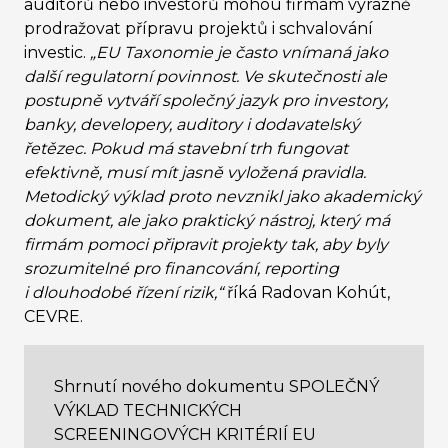
auditorů nebo investorů mohou firmám výrazně
prodražovat přípravu projektů i schvalování
investic.
„EU Taxonomie je často vnímaná jako
další regulatorní povinnost. Ve skutečnosti ale
postupně vytváří společný jazyk pro investory,
banky, developery, auditory i dodavatelský
řetězec. Pokud má stavební trh fungovat
efektivně, musí mít jasně vyložená pravidla.
Metodický výklad proto nevznikl jako akademický
dokument, ale jako praktický nástroj, který má
firmám pomoci připravit projekty tak, aby byly
srozumitelné pro financování, reporting
i dlouhodobé řízení rizik,“
říká Radovan Kohút,
CEVRE.
Shrnutí nového dokumentu SPOLEČNÝ
VÝKLAD TECHNICKÝCH
SCREENINGOVÝCH KRITÉRIÍ EU