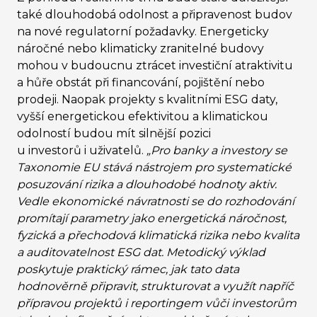
také dlouhodobá odolnost a připravenost budov
na nové regulatorní požadavky. Energeticky
náročné nebo klimaticky zranitelné budovy
mohou v budoucnu ztrácet investiční atraktivitu
a hůře obstát při financování, pojištění nebo
prodeji. Naopak projekty s kvalitními ESG daty,
vyšší energetickou efektivitou a klimatickou
odolností budou mít silnější pozici
u investorů i uživatelů.
„Pro banky a investory se
Taxonomie EU stává nástrojem pro systematické
posuzování rizika a dlouhodobé hodnoty aktiv.
Vedle ekonomické návratnosti se do rozhodování
promítají parametry jako energetická náročnost,
fyzická a přechodová klimatická rizika nebo kvalita
a auditovatelnost ESG dat. Metodický výklad
poskytuje praktický rámec, jak tato data
hodnověrně připravit, strukturovat a využít napříč
přípravou projektů i reportingem vůči investorům