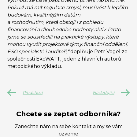
vyhnout se čistě papírovému plnění Taxonomie.
Pokud má mít regulace smysl, musí vést k lepším
budovám, kvalitnějším datům
a rozhodnutím, která obstojí i z pohledu
financování a dlouhodobé hodnoty aktiv. Proto
jsme se soustředili na praktické výstupy, které
mohou využít projektové týmy, finanční oddělení,
ESG specialisté i auditoři,“
doplňuje Petr Vogel ze
společnosti EkoWATT, jeden z hlavních autorů
metodického výkladu.
Předchozí
Následující
Chcete se zeptat odborníka?
Zanechte nám na sebe kontakt a my se vám
ozveme