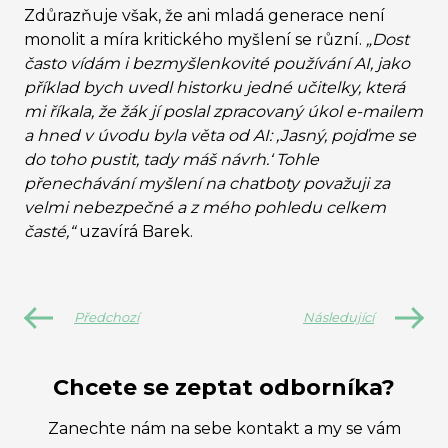
Zdůrazňuje však, že ani mladá generace není
monolit a míra kritického myšlení se různí.
„Dost
často vídám i bezmyšlenkovité používání AI, jako
příklad bych uvedl historku jedné učitelky, která
mi říkala, že žák jí poslal zpracovaný úkol e-mailem
a hned v úvodu byla věta od AI: ‚Jasný, pojďme se
do toho pustit, tady máš návrh.‘ Tohle
přenechávání myšlení na chatboty považuji za
velmi nebezpečné a z mého pohledu celkem
časté,“
uzavírá Barek.
Předchozí
Následující
Chcete se zeptat odborníka?
Zanechte nám na sebe kontakt a my se vám