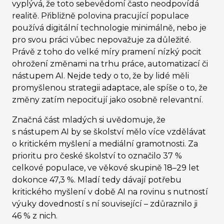
vyplývá, že toto sebevědomí často neodpovídá
realitě. Přibližně polovina pracující populace
používá digitální technologie minimálně, nebo je
pro svou práci vůbec nepovažuje za důležité.
Právě z toho do velké míry pramení nízký pocit
ohrožení změnami na trhu práce, automatizací či
nástupem AI. Nejde tedy o to, že by lidé měli
promyšlenou strategii adaptace, ale spíše o to, že
změny zatím nepociťují jako osobně relevantní.
Značná část mladých si uvědomuje, že
s nástupem AI by se školství mělo více vzdělávat
o kritickém myšlení a mediální gramotnosti. Za
prioritu pro české školství to označilo 37 %
celkové populace, ve věkové skupině 18–⁠⁠⁠⁠⁠⁠29 let
dokonce 47,3 %. Mladí tedy dávají potřebu
kritického myšlení v době AI na rovinu s nutností
výuky dovedností s ní související – zdůraznilo ji
46 % z nich.