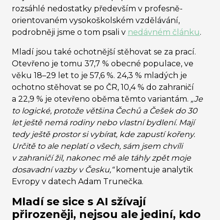
rozsáhlé nedostatky především v profesně-
orientovaném vysokoškolském vzdělávání,
podrobněji jsme o tom psali v
nedávném článku
.
Mladí jsou také ochotnější stěhovat se za prací.
Otevřeno je tomu 37,7 % obecné populace, ve
věku 18–29 let to je 57,6 %. 24,3 % mladých je
ochotno stěhovat se po ČR, 10,4 % do zahraničí
a 22,9 % je otevřeno oběma těmto variantám.
„Je
to logické, protože většina Čechů a Češek do 30
let ještě nemá rodiny nebo vlastní bydlení. Mají
tedy ještě prostor si vybírat, kde zapustí kořeny.
Určitě to ale neplatí o všech, sám jsem chvíli
v zahraničí žil, nakonec mě ale táhly zpět moje
dosavadní vazby v Česku,“
komentuje analytik
Evropy v datech Adam Trunečka.
Mladí se sice s AI sžívají
přirozeněji, nejsou ale jediní, kdo