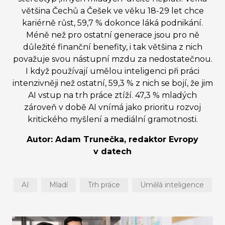
většina Čechů a Češek ve věku 18-29 let chce
kariérně růst, 59,7 % dokonce láká podnikání.
Méně než pro ostatní generace jsou pro ně
důležité finanční benefity, i tak většina z nich
považuje svou nástupní mzdu za nedostatečnou.
I když používají umělou inteligenci při práci
intenzivněji než ostatní, 59,3 % z nich se bojí, že jim
AI vstup na trh práce ztíží. 47,3 % mladých
zároveň v době AI vnímá jako prioritu rozvoj
kritického myšlení a mediální gramotnosti.
Autor: Adam Trunečka, redaktor Evropy
v datech
AI
Mladí
Trh práce
Umělá inteligence