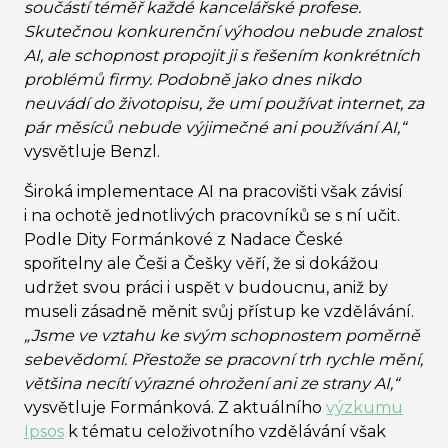
součástí téměř každé kancelářské profese.
Skutečnou konkurenční výhodou nebude znalost
AI, ale schopnost propojit ji s řešením konkrétních
problémů firmy. Podobně jako dnes nikdo
neuvádí do životopisu, že umí používat internet, za
pár měsíců nebude výjimečné ani používání AI,“
vysvětluje Benzl.
Široká implementace AI na pracovišti však závisí
i na ochotě jednotlivých pracovníků se s ní učit.
Podle Dity Formánkové z Nadace České
spořitelny ale Češi a Češky věří, že si dokážou
udržet svou práci i uspět v budoucnu, aniž by
museli zásadně měnit svůj přístup ke vzdělávání.
„Jsme ve vztahu ke svým schopnostem poměrně
sebevědomí. Přestože se pracovní trh rychle mění,
většina necítí výrazné ohrožení ani ze strany AI,“
vysvětluje Formánková. Z aktuálního
výzkumu
Ipsos
k tématu celoživotního vzdělávání však