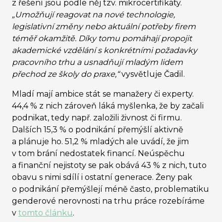
z řešení jsou podle něj tzv. mikrocertifikáty.
„Umožňují reagovat na nové technologie,
legislativní změny nebo aktuální potřeby firem
téměř okamžitě. Díky tomu pomáhají propojit
akademické vzdělání s konkrétními požadavky
pracovního trhu a usnadňují mladým lidem
přechod ze školy do praxe,“
vysvětluje Čadil.
Mladí mají ambice stát se manažery či experty.
44,4 % z nich zároveň láká myšlenka, že by začali
podnikat, tedy např. založili živnost či firmu.
Dalších 15,3 % o podnikání přemýšlí aktivně
a plánuje ho. 51,2 % mladých ale uvádí, že jim
v tom brání nedostatek financí. Neúspěchu
a finanční nejistoty se pak obává 43 % z nich, tuto
obavu s nimi sdílí i ostatní generace. Ženy pak
o podnikání přemýšlejí méně často, problematiku
genderové nerovnosti na trhu práce rozebíráme
v
tomto článku
.