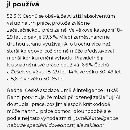
ji používá
52,3 % Čechů se obává, že AI ztíží absolventům
vstup na trh práce, protože zvládne
začátečnickou práci za ně. Ve věkové kategorii 18–
29 let to pak je 59,3 %. Mladí zaměstnanci na
druhou stranu využívají AI o trochu více než
starší kolegové, což pro ně může představovat
menší konkurenční výhodu. Pravidelně ji
k usnadnění své práce používá 16,6 % Čechů
a Češek ve věku 18–29 let, 14 % ve věku 30–49 let
a 8,6 % ve věku 50–65 let.
Ředitel České asociace umělé inteligence Lukáš
Benzl potvrzuje, že mladí přirozeněji začleňují AI
do studia i práce, což jim alespoň krátkodobě
může na trhu práce pomoci, dlouhodobě ale
podle něj tato výhoda zmizí.
„Umělá inteligence
nebude speciální dovedností, ale základní