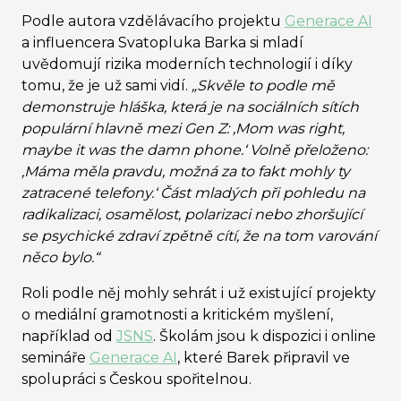
Podle autora vzdělávacího projektu
Generace AI
a influencera Svatopluka Barka si mladí
uvědomují rizika moderních technologií i díky
tomu, že je už sami vidí.
„Skvěle to podle mě
demonstruje hláška, která je na sociálních sítích
populární hlavně mezi Gen Z: ‚Mom was right,
maybe it was the damn phone.‘ Volně přeloženo:
‚Máma měla pravdu, možná za to fakt mohly ty
zatracené telefony.‘ Část mladých při pohledu na
radikalizaci, osamělost, polarizaci nebo zhoršující
se psychické zdraví zpětně cítí, že na tom varování
něco bylo.“
Roli podle něj mohly sehrát i už existující projekty
o mediální gramotnosti a kritickém myšlení,
například od
JSNS
. Školám jsou k dispozici i online
semináře
Generace AI
, které Barek připravil ve
spolupráci s Českou spořitelnou.