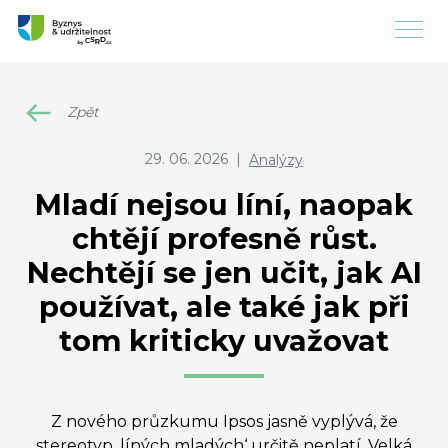
Zpět
29. 06. 2026
|
Analýzy
Mladí nejsou líní, naopak
chtějí profesně růst.
Nechtějí se jen učit, jak AI
používat, ale také jak při
tom kriticky uvažovat
Z nového průzkumu Ipsos jasně vyplývá, že
stereotyp ‚líných mladých‘ určitě neplatí. Velká