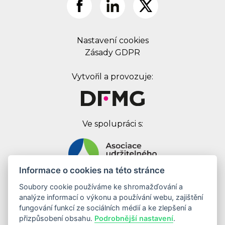
Nastavení cookies
Zásady GDPR
Vytvořil a provozuje:
Ve spolupráci s:
Informace o cookies na této stránce
Soubory cookie používáme ke shromažďování a
Digital First Marketing Group s.r.o.
analýze informací o výkonu a používání webu, zajištění
Jankovcova 1037/49
fungování funkcí ze sociálních médií a ke zlepšení a
170 00 Praha 7
přizpůsobení obsahu.
Podrobnější nastavení
.
IČ: 08262683