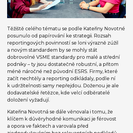
Těžiště celého tématu se podle Kateřiny Novotné
posunulo od papírování ke strategii. Rozsah
reportingových povinností se loni výrazně zúžil
a novým standardem by se mohly stát
dobrovolné VSME standardy pro malé a střední
podniky – ty jsou dostatečně robustní, a přitom
méně náročné než původní ESRS. Firmy, které
začít nechtěly a reporting odkládaly, podle ní
k udržitelnosti samy nepřejdou. Doženou je ale
dodavatelské řetězce, kde velcí odběratelé
doložení vyžadují.
Kateřina Novotná se dále věnovala i tomu, že
klíčem k důvěryhodné komunikaci je férovost
a opora ve faktech a varovala před