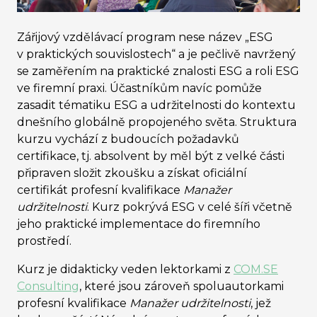
Zářijový vzdělávací program nese název „ESG
v praktických souvislostech“ a je pečlivě navržený
se zaměřením na praktické znalosti ESG a roli ESG
ve firemní praxi. Účastníkům navíc pomůže
zasadit tématiku ESG a udržitelnosti do kontextu
dnešního globálně propojeného světa. Struktura
kurzu vychází z budoucích požadavků
certifikace, tj. absolvent by měl být z velké části
připraven složit zkoušku a získat oficiální
certifikát profesní kvalifikace
Manažer
udržitelnosti
. Kurz pokrývá ESG v celé šíři včetně
jeho praktické implementace do firemního
prostředí.
Kurz je didakticky veden lektorkami z
COM.SE
Consulting
, které jsou zároveň spoluautorkami
profesní kvalifikace
Manažer udržitelnosti
, jež