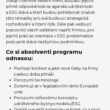
získají i členové vedení firem, součástí jejichž
přímé odpovědnosti se agenda udržitelnosti
a ESG stává a kteří budou potřebovat znalost
této tématiky pro svá budoucí strategická
rozhodování a řízení rizik. Dále pak vedoucí
pracovníci všech oddělení napříč firmou, pro
jejichž práci se orientace v ESG problematice
postupně stává nezbytnou podmínkou.
Co si absolventi programu
odnesou:
Pochopí kontext a jaké nové tlaky na firmy
s sebou doba přináší
Porozumí terminologii
Zorientují se v legislativním rámci Evropské
unie
Porozumí celkovému konceptu
udržitelného byznys modelu/ESG
Dokáží vysvětlit kolegům ve firmě, co a proč