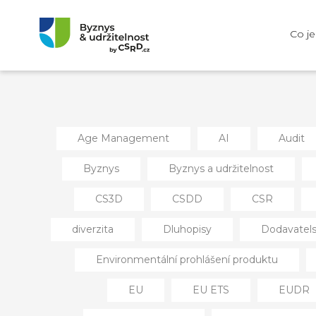
Co j
Age Management
AI
Audit
Byznys
Byznys a udržitelnost
CS3D
CSDD
CSR
diverzita
Dluhopisy
Dodavatels
Environmentální prohlášení produktu
EU
EU ETS
EUDR