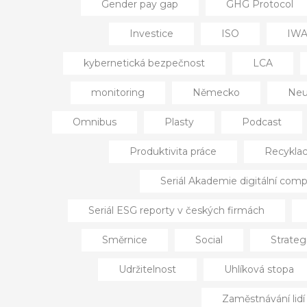
Gender pay gap
GHG Protocol
Investice
ISO
IW
kybernetická bezpečnost
LCA
monitoring
Německo
Neut
Omnibus
Plasty
Podcast
Produktivita práce
Recykla
Seriál Akademie digitální comp
Seriál ESG reporty v českých firmách
Směrnice
Social
Strateg
Udržitelnost
Uhlíková stopa
Zaměstnávání lid