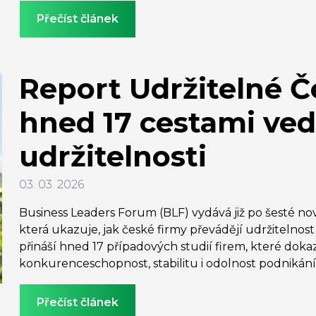
Přečíst článek
Report Udržitelné Č
hned 17 cestami ved
udržitelnosti
03. 03. 2026
Business Leaders Forum (BLF) vydává již po šesté no
která ukazuje, jak české firmy převádějí udržitelno
přináší hned 17 případových studií firem, které dokaz
konkurenceschopnost, stabilitu i odolnost podnikání
Přečíst článek