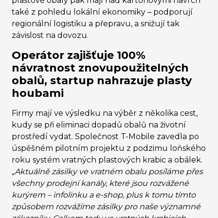
plastové obaly pak mají nad kartonovými navrch
také z pohledu lokální ekonomiky – podporují
regionální logistiku a přepravu, a snižují tak
závislost na dovozu.
Operátor zajišťuje 100%
návratnost znovupoužitelných
obalů, startup nahrazuje plasty
houbami
Firmy mají ve výsledku na výběr z několika cest,
kudy se při eliminaci dopadů obalů na životní
prostředí vydat. Společnost T-Mobile zavedla po
úspěšném pilotním projektu z podzimu loňského
roku systém vratných plastových krabic a obálek.
„
Aktuálně zásilky ve vratném obalu posíláme přes
všechny prodejní kanály, které jsou rozvážené
kurýrem – infolinku a e-shop, plus k tomu tímto
způsobem rozvážíme zásilky pro naše významné