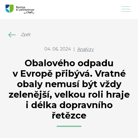
Zpět
04. 06. 2024
|
Analýzy
Obalového odpadu
v Evropě přibývá. Vratné
obaly nemusí být vždy
zelenější, velkou roli hraje
i délka dopravního
řetězce