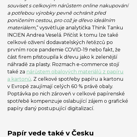
souviset s celkovým nárůstem online nakupování
a potřebou výrobky pevně ochránit před
poničením cestou, pro což je dřevo ideálním
materiálem
,
“
vysvětluje analytička Think Tanku
INCIEN Andrea Veselá. Přičíst k tomu lze také
celkové oživení dodavatelských řetězců po
prvním roce pandemie COVID-19 nebo fakt, že
část firem přistoupila k dřevu jako k zelenější
náhradě za plasty. Rozmach e-commerce stojí
také za
nárůstem obalových materiálů z papíru
a kartonů
. Z celkové spotřeby papíru a kartonu
v Evropě zaujímají celých 60 % právě obaly.
Poptávka po nich zároveň v celkové papírenské
spotřebě kompenzuje oslabující zájem o grafické
papíry daný postupující digitalizací.
Papír vede také v Česku