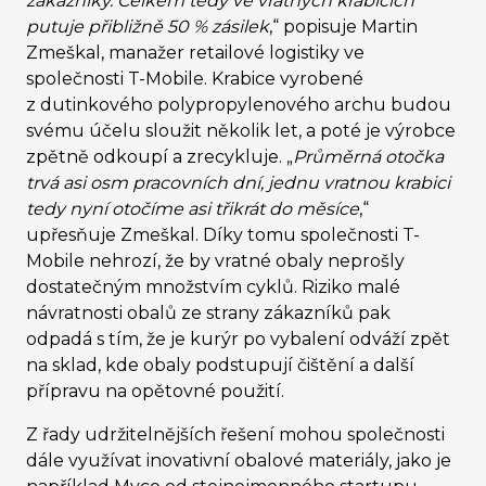
zákazníky. Celkem tedy ve vratných krabicích
putuje přibližně 50 % zásilek
,
“
popisuje Martin
Zmeškal, manažer retailové logistiky ve
společnosti T-Mobile. Krabice vyrobené
z dutinkového polypropylenového archu budou
svému účelu sloužit několik let, a poté je výrobce
zpětně odkoupí a zrecykluje.
„
Průměrná otočka
trvá asi osm pracovních dní, jednu vratnou krabici
tedy nyní otočíme asi třikrát do měsíce
,
“
upřesňuje Zmeškal. Díky tomu společnosti T-
Mobile nehrozí, že by vratné obaly neprošly
dostatečným množstvím cyklů. Riziko malé
návratnosti obalů ze strany zákazníků pak
odpadá s tím, že je kurýr po vybalení odváží zpět
na sklad, kde obaly podstupují čištění a další
přípravu na opětovné použití.
Z řady udržitelnějších řešení mohou společnosti
dále využívat inovativní obalové materiály, jako je