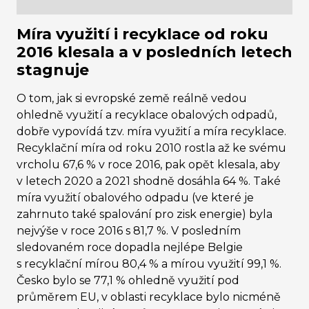
Míra využití i recyklace od roku
2016 klesala a v posledních letech
stagnuje
O tom, jak si evropské země reálně vedou
ohledně využití a recyklace obalových odpadů,
dobře vypovídá tzv. míra využití a míra recyklace.
Recyklační míra od roku 2010 rostla až ke svému
vrcholu 67,6 % v roce 2016, pak opět klesala, aby
v letech 2020 a 2021 shodně dosáhla 64 %. Také
míra využití obalového odpadu (ve které je
zahrnuto také spalování pro zisk energie) byla
nejvýše v roce 2016 s 81,7 %. V posledním
sledovaném roce dopadla nejlépe Belgie
s recyklační mírou 80,4 % a mírou využití 99,1 %.
Česko bylo se 77,1 % ohledně využití pod
průměrem EU, v oblasti recyklace bylo nicméně