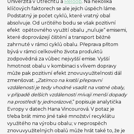
Univerzita v Utrechtu a
Reloop
. Na několika
klíčových faktorech se ale jejich úspěch láme.
Podstatný je počet cyklů, které vratný obal
absolvuje. Od určitého bodu se však pozitivní
efekt opětovného využití obalu „nuluje
“
emisemi,
které doprovázejí čištění a transport běžně
zahrnuté v rámci cyklů obalu. Přeprava přitom
bývá v rámci celkového života produktů
zodpovědná za vůbec nejvyšší emise. Vyšší
hmotnost obalu v kombinaci s vlivem dopravy
může pak pozitivní efekt znovuvyužitelnosti dál
zmenšovat. „
Zatímco na kratší přepravní
vzdálenosti je tedy vhodné vsadit na vratné obaly,
v případě delších vzdáleností mívají menší dopady
na prostředí ty jednorázové
,
“
popisuje analytička
Evropy v datech Hana Vincourová. V potaz je
třeba brát mimo jiné také množství recyklátu
využitého na výrobu obalu; v neprospěch
znovuvyužitelných obalů může hrát také to, že je