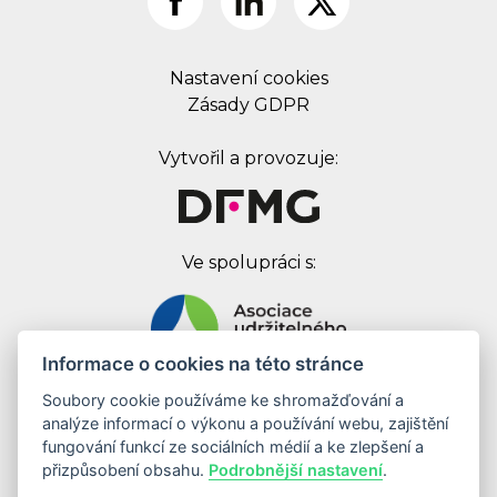
Nastavení cookies
Zásady GDPR
Vytvořil a provozuje:
Ve spolupráci s:
Informace o cookies na této stránce
Soubory cookie používáme ke shromažďování a
Digital First Marketing Group s.r.o.
analýze informací o výkonu a používání webu, zajištění
Jankovcova 1037/49
fungování funkcí ze sociálních médií a ke zlepšení a
170 00 Praha 7
přizpůsobení obsahu.
Podrobnější nastavení
.
IČ: 08262683