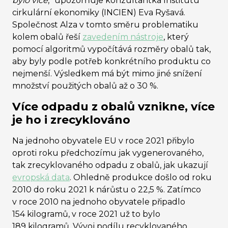
bylo více
,
“
upozorňuje konzultantka Institutu
cirkulární ekonomiky (INCIEN) Eva Ryšavá.
Společnost Alza v tomto směru problematiku
kolem obalů řeší
zavedením nástroje
, který
pomocí algoritmů vypočítává rozměry obalů tak,
aby byly podle potřeb konkrétního produktu co
nejmenší. Výsledkem má být mimo jiné snížení
množství použitých obalů až o 30 %.
Více odpadu z obalů vznikne, více
je ho i zrecyklováno
Na jednoho obyvatele EU v roce 2021 přibylo
oproti roku předchozímu jak vygenerovaného,
tak zrecyklovaného odpadu z obalů, jak ukazují
evropská data
. Ohledně produkce došlo od roku
2010 do roku 2021 k nárůstu o 22,5 %. Zatímco
v roce 2010 na jednoho obyvatele připadlo
154 kilogramů, v roce 2021 už to bylo
189 kilogramů. Vývoj podílu recyklovaného