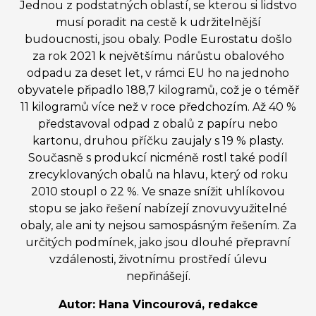
Jednou z podstatných oblastí, se kterou si lidstvo
musí poradit na cestě k udržitelnější
budoucnosti, jsou obaly. Podle Eurostatu došlo
za rok 2021 k největšímu nárůstu obalového
odpadu za deset let, v rámci EU ho na jednoho
obyvatele připadlo 188,7 kilogramů, což je o téměř
11 kilogramů více než v roce předchozím. Až 40 %
představoval odpad z obalů z papíru nebo
kartonu, druhou příčku zaujaly s 19 % plasty.
Současně s produkcí nicméně rostl také podíl
zrecyklovaných obalů na hlavu, který od roku
2010 stoupl o 22 %. Ve snaze snížit uhlíkovou
stopu se jako řešení nabízejí znovuvyužitelné
obaly, ale ani ty nejsou samospásným řešením. Za
určitých podmínek, jako jsou dlouhé přepravní
vzdálenosti, životnímu prostředí úlevu
nepřinášejí.
Autor: Hana Vincourová, redakce