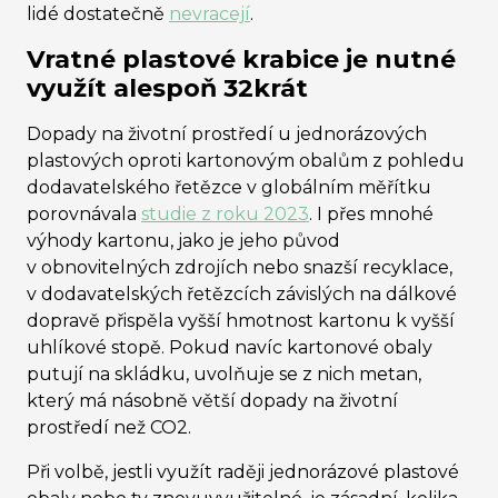
lidé dostatečně
nevracejí
.
Vratné plastové krabice je nutné
využít alespoň 32krát
Dopady na životní prostředí u jednorázových
plastových oproti kartonovým obalům z pohledu
dodavatelského řetězce v globálním měřítku
porovnávala
studie z roku 2023
. I přes mnohé
výhody kartonu, jako je jeho původ
v obnovitelných zdrojích nebo snazší recyklace,
v dodavatelských řetězcích závislých na dálkové
dopravě přispěla vyšší hmotnost kartonu k vyšší
uhlíkové stopě. Pokud navíc kartonové obaly
putují na skládku, uvolňuje se z nich metan,
který má násobně větší dopady na životní
prostředí než CO
2
.
Při volbě, jestli využít raději jednorázové plastové