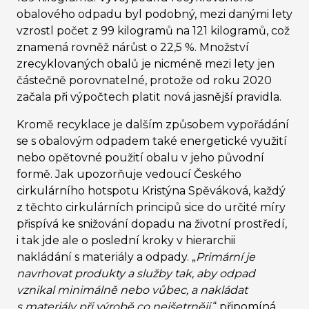
obalového odpadu byl podobný, mezi danými lety
vzrostl počet z 99 kilogramů na 121 kilogramů, což
znamená rovněž nárůst o 22,5 %. Množství
zrecyklovaných obalů je nicméně mezi lety jen
částečně porovnatelné, protože od roku 2020
začala při výpočtech platit nová jasnější pravidla.
Kromě recyklace je dalším způsobem vypořádání
se s obalovým odpadem také energetické využití
nebo opětovné použití obalu v jeho původní
formě. Jak upozorňuje vedoucí Českého
cirkulárního hotspotu Kristýna Spěváková, každý
z těchto cirkulárních principů sice do určité míry
přispívá ke snižování dopadu na životní prostředí,
i tak jde ale o poslední kroky v hierarchii
nakládání s materiály a odpady. „
Primární je
navrhovat produkty a služby tak, aby odpad
vznikal minimálně nebo vůbec, a nakládat
s materiály při výrobě co nejšetrněji
,
“
připomíná