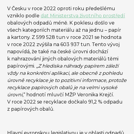
V Česku v roce 2022 oproti roku předešlému
vzniklo podle
dat Ministerstva životního prostředí
obalových odpadů méně. K poklesu došlo ve
všech kategoriích materiálu až na jednu – papír
a kartony. Z 599 528 tun v roce 2021 se hodnota
v roce 2022 zvýšila na 603 937 tun. Tento vývoj
napovídá, že také na české úrovni dochází
k nahrazování jiných obalových materiálů těmi
papírovými. „
Z hlediska náhrady papírem záleží
vždy na konkrétní aplikaci, ale obecně z pohledu
úrovně recyklace je to pozitivní informace, protože
recyklace papírových obalů je na velmi vysoké
úrovni
,
“ hodnotí mluvčí MŽP Veronika Krejčí.
V roce 2022 se recyklace dočkalo 91,2 % odpadu
z papírových obalů.
Hlavní evropskou legislativou je v oblasti odpadů