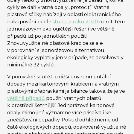
obaly nebo ty znovuvyužitelné, je zásadní, kolika
cykly se daří vratné obaly „protočit
“
. Vratné
plastové sáčky nabízejí v oblasti elektronického
nakupování podle
studie z roku 2020
oproti těm
jednorázovým ekologičtější řešení ve většině
případů už po jednotkách použití.
Znovuvyužitelné plastové krabice se ale
v porovnání s jednorázovou alternativou
ekologicky vyplatily jen v případě, že absolvovaly
minimálně 32 cyklů.
V pomyslné soutěži o nižší environmentální
dopady mezi kartonovými krabicemi a vratnými
plastovými přepravkami je bilance taková, že je ve
většině případů
použití vratných plastů
k prostředí šetrnější. Jednorázové kartonové
obaly mimo jiné významně více přispívají ke
znečišťování odpadky. Pokud odhlédneme od
čistě ekologických dopadů, opakovaně využitelné