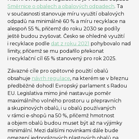
Směrnice o obalech a obalových odpadech
. Ta
v současnosti stanovuje míru využití obalových
odpadů na minimálně 60 % a míru recyklace na
alespoň 55 %, přičemž do roku 2030 se podíly
ještě budou zvyšovat. Česko se ohledně využití
i recyklace podle
dat z roku 2021
pohybovalo nad
limity, přičemž se mu podařilo překonat
i recyklační cíl 65 % stanovený pro rok 2025.
Závazné cíle pro opětovné použití obalů
obsahuje
návrh regulace
, na kterém se v březnu
předběžně dohodl Evropský parlament s Radou
EU. Legislativa mimo jiné nastavuje poměr
maximálního volného prostoru u přepravních
a skupinových obalů, i u obalů používaných
v rámci e-shopů na 50 %, přičemž hmotnost
a objem obalů budou muset být až na výjimky
minimální. Mezi dalšími novinkami dále bude
omezení jednorázových plastových obalů na