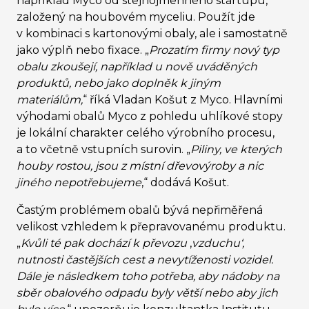
například Myco od stejnojmenného startupu,
založený na houbovém myceliu. Použít jde
v kombinaci s kartonovými obaly, ale i samostatně
jako výplň nebo fixace. „
Prozatím firmy nový typ
obalu zkoušejí, například u nově uváděných
produktů, nebo jako doplněk k jiným
materiálům,
“
říká Vladan Košut z Myco. Hlavními
výhodami obalů Myco z pohledu uhlíkové stopy
je lokální charakter celého výrobního procesu,
a to včetně vstupních surovin.
„
Piliny, ve kterých
houby rostou, jsou z místní dřevovýroby a nic
jiného nepotřebujeme
,
“
dodává Košut.
Častým problémem obalů bývá nepřiměřená
velikost vzhledem k přepravovanému produktu.
„
Kvůli té pak dochází k převozu
‚
vzduchu‘,
nutnosti častějších cest a nevytíženosti vozidel.
Dále je následkem toho potřeba, aby nádoby na
sběr obalového odpadu byly větší nebo aby jich