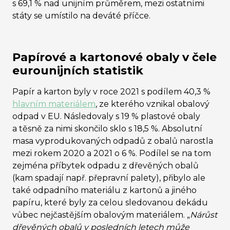
s 69,1 % nad unijním průměrem, mezi ostatními
státy se umístilo na deváté příčce.
Papírové a kartonové obaly v čele
eurounijních statistik
Papír a karton byly v roce 2021 s podílem 40,3 %
hlavním materiálem
, ze kterého vznikal obalový
odpad v EU. Následovaly s 19 % plastové obaly
a těsně za nimi skončilo sklo s 18,5 %. Absolutní
masa vyprodukovaných odpadů z obalů narostla
mezi rokem 2020 a 2021 o 6 %. Podílel se na tom
zejména příbytek odpadu z dřevěných obalů
(kam spadají např. přepravní palety), přibylo ale
také odpadního materiálu z kartonů a jiného
papíru, které byly za celou sledovanou dekádu
vůbec nejčastějším obalovým materiálem. „
Nárůst
dřevěných obalů v posledních letech může