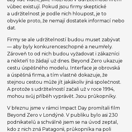
vůbec existují. Pokud jsou firmy skeptické
a udržitelnost je podle nich hloupost, je to
obvykle proto, že nemají dostatek informací nebo
dat.
Firmy se ale udržitelností budou muset zabývat
— aby byly konkurenceschopné a neumřely.
Zároveň to od nich budou vyžadovat i zákazníci
a někteří to žádají už dnes. Beyond Zero ukazuje
cestu úspěšného modelu.
Interface je obrovská
a úspěšná firma, a tím vlastně dokazuje, že
stejnou cestou může jít jakákoliv jiná společnost.
A protože s udržitelností začali už v roce 1994,
mohou svůj příběh vyprávět. Jsou průkopníky.
V březnu jsme v rámci Impact Day promítali film
Beyond Zero v Londýně. V publiku bylo asi 230
podnikatelů a schválně jsem se na úvod zeptal,
kdo z nich zná Patagonii, průkopníka na poli