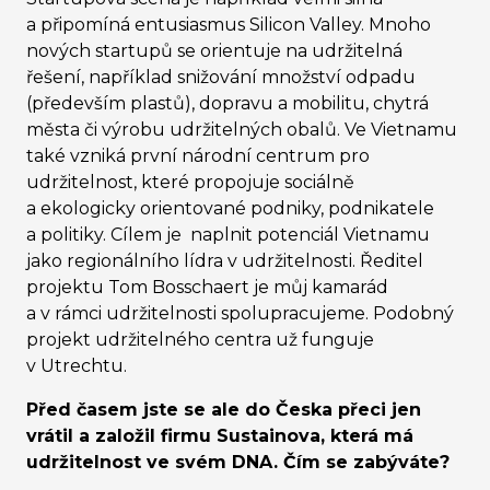
a připomíná entusiasmus Silicon Valley. Mnoho
nových startupů se orientuje na udržitelná
řešení, například snižování množství odpadu
(především plastů), dopravu a mobilitu, chytrá
města či výrobu udržitelných obalů. Ve Vietnamu
také vzniká první národní centrum pro
udržitelnost, které propojuje sociálně
a ekologicky orientované podniky, podnikatele
a politiky. Cílem je naplnit potenciál Vietnamu
jako regionálního lídra v udržitelnosti. Ředitel
projektu Tom Bosschaert je můj kamarád
a v rámci udržitelnosti spolupracujeme. Podobný
projekt udržitelného centra už funguje
v Utrechtu.
Před časem jste se ale do Česka přeci jen
vrátil a založil firmu Sustainova, která má
udržitelnost ve svém DNA.
Čím se zabýváte?