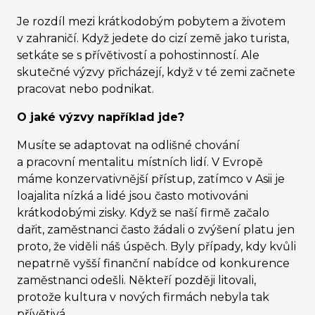
Je rozdíl mezi krátkodobým pobytem a životem
v zahraničí. Když jedete do cizí země jako turista,
setkáte se s přívětivostí a pohostinností. Ale
skutečné výzvy přicházejí, když v té zemi začnete
pracovat nebo podnikat.
O jaké výzvy například jde?
Musíte se adaptovat na odlišné chování
a pracovní mentalitu místních lidí. V Evropě
máme konzervativnější přístup, zatímco v Asii je
loajalita nízká a lidé jsou často motivováni
krátkodobými zisky. Když se naší firmě začalo
dařit, zaměstnanci často žádali o zvýšení platu jen
proto, že viděli náš úspěch. Byly případy, kdy kvůli
nepatrně vyšší finanční nabídce od konkurence
zaměstnanci odešli. Někteří později litovali,
protože kultura v nových firmách nebyla tak
přívětivá.