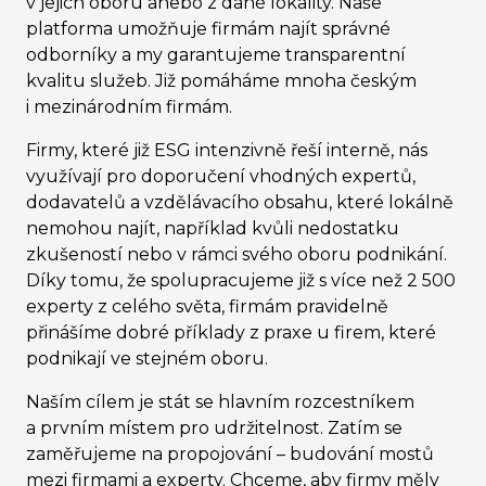
v jejich oboru anebo z dané lokality. Naše
platforma umožňuje firmám najít správné
odborníky a my garantujeme transparentní
kvalitu služeb. Již pomáháme mnoha českým
i mezinárodním firmám.
Firmy, které již ESG intenzivně řeší interně, nás
využívají pro doporučení vhodných expertů,
dodavatelů a vzdělávacího obsahu, které lokálně
nemohou najít, například kvůli nedostatku
zkušeností nebo v rámci svého oboru podnikání.
Díky tomu, že spolupracujeme již s více než 2 500
experty z celého světa, firmám pravidelně
přinášíme dobré příklady z praxe u firem, které
podnikají ve stejném oboru.
Naším cílem je stát se hlavním rozcestníkem
a prvním místem pro udržitelnost. Zatím se
zaměřujeme na propojování – budování mostů
mezi firmami a experty. Chceme, aby firmy měly