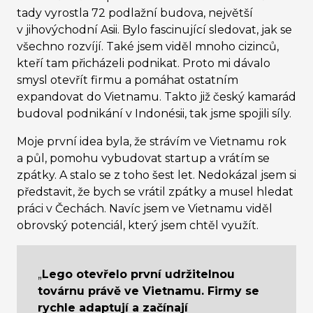
tady vyrostla 72 podlažní budova, největší
v jihovýchodní Asii. Bylo fascinující sledovat, jak se
všechno rozvíjí. Také jsem viděl mnoho cizinců,
kteří tam přicházeli podnikat. Proto mi dávalo
smysl otevřít firmu a pomáhat ostatním
expandovat do Vietnamu. Takto již český kamarád
budoval podnikání v Indonésii, tak jsme spojili síly.
Moje první idea byla, že strávím ve Vietnamu rok
a půl, pomohu vybudovat startup a vrátím se
zpátky. A stalo se z toho šest let. Nedokázal jsem si
představit, že bych se vrátil zpátky a musel hledat
práci v Čechách. Navíc jsem ve Vietnamu viděl
obrovský potenciál, který jsem chtěl využít.
„
Lego otevřelo první udržitelnou
továrnu právě ve Vietnamu. Firmy se
rychle adaptují a začínají