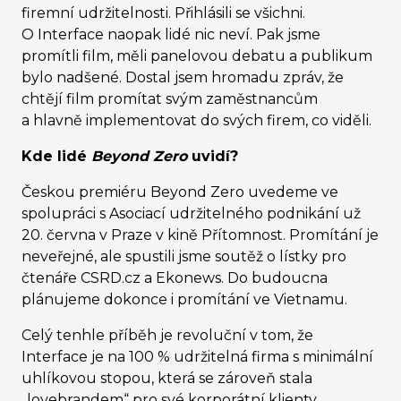
firemní udržitelnosti. Přihlásili se všichni.
O Interface naopak lidé nic neví. Pak jsme
promítli film, měli panelovou debatu a publikum
bylo nadšené. Dostal jsem hromadu zpráv, že
chtějí film promítat svým zaměstnancům
a hlavně implementovat do svých firem, co viděli.
Kde lidé
Beyond Zero
uvidí?
Českou premiéru Beyond Zero uvedeme ve
spolupráci s Asociací udržitelného podnikání už
20. června v Praze v kině Přítomnost. Promítání je
neveřejné, ale spustili jsme soutěž o lístky pro
čtenáře CSRD.cz a Ekonews. Do budoucna
plánujeme dokonce i promítání ve Vietnamu.
Celý tenhle příběh je revoluční v tom, že
Interface je na 100 % udržitelná firma s minimální
uhlíkovou stopou, která se zároveň stala
„lovebrandem“ pro své korporátní klienty