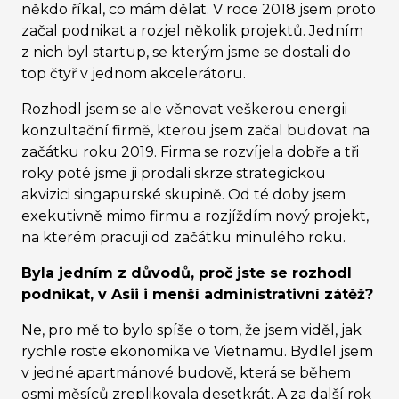
někdo říkal, co mám dělat. V roce 2018 jsem proto
začal podnikat a rozjel několik projektů. Jedním
z nich byl startup, se kterým jsme se dostali do
top čtyř v jednom akcelerátoru.
Rozhodl jsem se ale věnovat veškerou energii
konzultační firmě, kterou jsem začal budovat na
začátku roku 2019. Firma se rozvíjela dobře a tři
roky poté jsme ji prodali skrze strategickou
akvizici singapurské skupině. Od té doby jsem
exekutivně mimo firmu a rozjíždím nový projekt,
na kterém pracuji od začátku minulého roku.
Byla jedním z důvodů, proč jste se rozhodl
podnikat, v Asii i menší administrativní zátěž?
Ne, pro mě to bylo spíše o tom, že jsem viděl, jak
rychle roste ekonomika ve Vietnamu. Bydlel jsem
v jedné apartmánové budově, která se během
osmi měsíců zreplikovala desetkrát. A za další rok