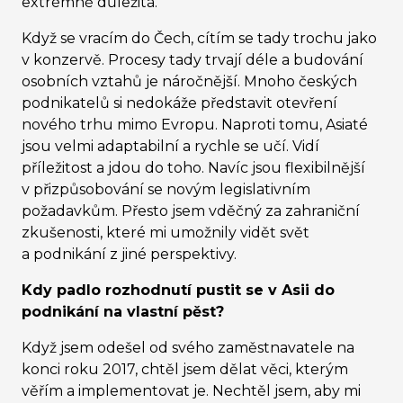
extrémně důležitá.
Když se vracím do Čech, cítím se tady trochu jako
v konzervě. Procesy tady trvají déle a budování
osobních vztahů je náročnější. Mnoho českých
podnikatelů si nedokáže představit otevření
nového trhu mimo Evropu. Naproti tomu, Asiaté
jsou velmi adaptabilní a rychle se učí. Vidí
příležitost a jdou do toho. Navíc jsou flexibilnější
v přizpůsobování se novým legislativním
požadavkům. Přesto jsem vděčný za zahraniční
zkušenosti, které mi umožnily vidět svět
a podnikání z jiné perspektivy.
Kdy padlo rozhodnutí pustit se v Asii do
podnikání na vlastní pěst?
Když jsem odešel od svého zaměstnavatele na
konci roku 2017, chtěl jsem dělat věci, kterým
věřím a implementovat je. Nechtěl jsem, aby mi