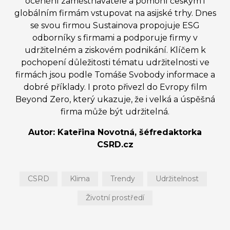
ocenění zaměstnavatele a pomohl českým i
globálním firmám vstupovat na asijské trhy. Dnes
se svou firmou Sustainova propojuje ESG
odborníky s firmami a podporuje firmy v
udržitelném a ziskovém podnikání. Klíčem k
pochopení důležitosti tématu udržitelnosti ve
firmách jsou podle Tomáše Svobody informace a
dobré příklady. I proto přivezl do Evropy film
Beyond Zero, který ukazuje, že i velká a úspěšná
firma může být udržitelná.
Autor: Kateřina Novotná, šéfredaktorka
CSRD.cz
CSRD
Klima
Trendy
Udržitelnost
Životní prostředí