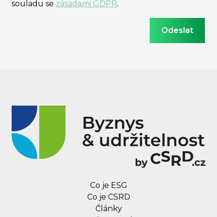
souladu se
zásadami GDPR
.
Co je ESG
Co je CSRD
Články