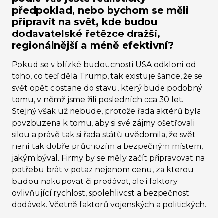
předpoklad, nebo bychom se měli
připravit na svět, kde budou
dodavatelské řetězce dražší,
regionálnější a méně efektivní?
Pokud se v blízké budoucnosti USA odkloní od
toho, co teď dělá Trump, tak existuje šance, že se
svět opět dostane do stavu, který bude podobný
tomu, v němž jsme žili posledních cca 30 let.
Stejný však už nebude, protože řada aktérů byla
povzbuzena k tomu, aby si své zájmy ošetřovali
silou a právě tak si řada států uvědomila, že svět
není tak dobře průchozím a bezpečným místem,
jakým býval. Firmy by se měly začít připravovat na
potřebu brát v potaz nejenom cenu, za kterou
budou nakupovat či prodávat, ale i faktory
ovlivňující rychlost, spolehlivost a bezpečnost
dodávek. Včetně faktorů vojenských a politických.