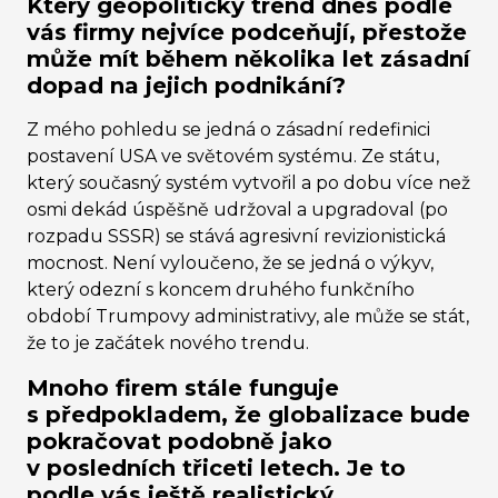
Který geopolitický trend dnes podle
vás firmy nejvíce podceňují, přestože
může mít během několika let zásadní
dopad na jejich podnikání?
Z mého pohledu se jedná o zásadní redefinici
postavení USA ve světovém systému. Ze státu,
který současný systém vytvořil a po dobu více než
osmi dekád úspěšně udržoval a upgradoval (po
rozpadu SSSR) se stává agresivní revizionistická
mocnost. Není vyloučeno, že se jedná o výkyv,
který odezní s koncem druhého funkčního
období Trumpovy administrativy, ale může se stát,
že to je začátek nového trendu.
Mnoho firem stále funguje
s předpokladem, že globalizace bude
pokračovat podobně jako
v posledních třiceti letech. Je to
podle vás ještě realistický