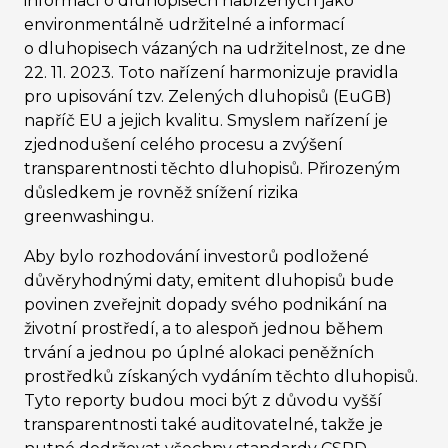
informací o dluhopisech nabízených jako
environmentálně udržitelné a informací
o dluhopisech vázaných na udržitelnost, ze dne
22. 11. 2023. Toto nařízení harmonizuje pravidla
pro upisování tzv. Zelených dluhopisů (EuGB)
napříč EU a jejich kvalitu. Smyslem nařízení je
zjednodušení celého procesu a zvýšení
transparentnosti těchto dluhopisů. Přirozeným
důsledkem je rovněž snížení rizika
greenwashingu.
Aby bylo rozhodování investorů podložené
důvěryhodnými daty, emitent dluhopisů bude
povinen zveřejnit dopady svého podnikání na
životní prostředí, a to alespoň jednou během
trvání a jednou po úplné alokaci peněžních
prostředků získaných vydáním těchto dluhopisů.
Tyto reporty budou moci být z důvodu vyšší
transparentnosti také auditovatelné, takže je