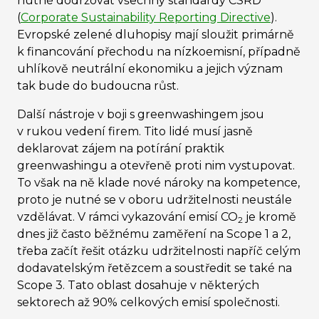
nutné dodržovat všechny standardy CSRD
(
Corporate Sustainability Reporting Directive
).
Evropské zelené dluhopisy mají sloužit primárně
k financování přechodu na nízkoemisní, případně
uhlíkově neutrální ekonomiku a jejich význam
tak bude do budoucna růst.
Další nástroje v boji s greenwashingem jsou
v rukou vedení firem. Tito lidé musí jasně
deklarovat zájem na potírání praktik
greenwashingu a otevřeně proti nim vystupovat.
To však na ně klade nové nároky na kompetence,
proto je nutné se v oboru udržitelnosti neustále
vzdělávat. V rámci vykazování emisí CO
je kromě
2
dnes již často běžnému zaměření na Scope 1 a 2,
třeba začít řešit otázku udržitelnosti napříč celým
dodavatelským řetězcem a soustředit se také na
Scope 3. Tato oblast dosahuje v některých
sektorech až 90% celkových emisí společnosti.