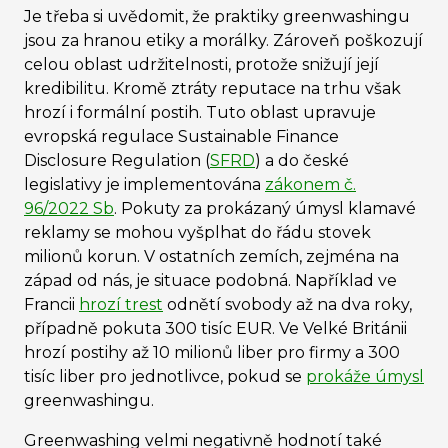
Je třeba si uvědomit, že praktiky greenwashingu
jsou za hranou etiky a morálky. Zároveň poškozují
celou oblast udržitelnosti, protože snižují její
kredibilitu. Kromě ztráty reputace na trhu však
hrozí i formální postih. Tuto oblast upravuje
evropská regulace Sustainable Finance
Disclosure Regulation (
SFRD
) a do české
legislativy je implementována
zákonem č.
96/2022 Sb
. Pokuty za prokázaný úmysl klamavé
reklamy se mohou vyšplhat do řádu stovek
milionů korun. V ostatních zemích, zejména na
západ od nás, je situace podobná. Například ve
Francii
hrozí trest
odnětí svobody až na dva roky,
případně pokuta 300 tisíc EUR. Ve Velké Británii
hrozí postihy až 10 milionů liber pro firmy a 300
tisíc liber pro jednotlivce, pokud se
prokáže úmysl
greenwashingu.
Greenwashing velmi negativně hodnotí také