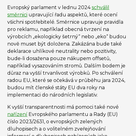
Evropský parlament v lednu 2024
schválil
směrnici
upravující řadu aspektů, které ocení
všichni spotřebitelé. Směrnice upravuje pravidla
pro reklamu, například obecná tvrzení na
výrobcích „ekologicky šetrný“ nebo „eko“ budou
nově muset být doložena. Zakázána bude také
deklarace uhlíkové neutrality nebo pozitivity,
bude-li dosažena pouze nákupem offsetů,
například vysazováním stromů. Dalším bodem je
důraz na vyšší trvanlivost výrobků. Po schválení
radou EU, které se očekává v průběhu jara 2024,
budou mít členské státy EU dva roky na
implementaci do národních legislativ.
K vyšší transparentnosti má pomoci také nové
nařízení
Evropského parlamentu a Rady (EU)
číslo 2023/2631, o evropských zelených
dluhopisech a o volitelném zveřejňování