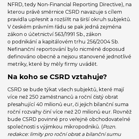
NFRD, tedy Non-Financial Reporting Directive)
, na
kterou právě směrnice CSRD navazuje s cílem
pravidla upřesnit a rozšířit na širší okruh subjektů.
V českém právním řádu se pak jedná zejména
zákon o účetnictví 563/1991 Sb., zákon
o podnikání a kapitálovém trhu 256/2004 Sb.
Nefinanční reportování bylo nicméně doposud
definováno obecně a nejsou stanovené jednotlivé
metriky, které by měly firmy uvádět.
Na koho se CSRD vztahuje?
CSRD se bude týkat všech subjektů, které mají
více než 250 zaměstnanců a roční čistý obrat
přesahující 40 milionů eur, či jejich bilanční suma
roční rozvahy činí více než 20 milionů eur. Rovněž
bude CSRD povinné pro veřejně obchodovatelné
společnosti s výjimkou mikropodniků. (
Pozn.
redakce: limity pro roční obrat a bilanční sumu