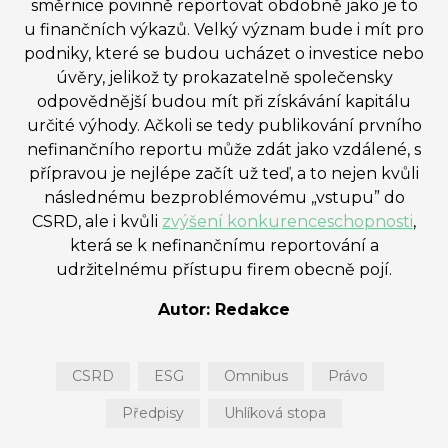
směrnice povinně reportovat obdobně jako je to
u finančních výkazů. Velký význam bude i mít pro
podniky, které se budou ucházet o investice nebo
úvěry, jelikož ty prokazatelně společensky
odpovědnější budou mít při získávání kapitálu
určité výhody. Ačkoli se tedy publikování prvního
nefinančního reportu může zdát jako vzdálené, s
přípravou je nejlépe začít už teď, a to nejen kvůli
následnému bezproblémovému „vstupu” do
CSRD, ale i kvůli
zvýšení konkurenceschopnosti
,
která se k nefinančnímu reportování a
udržitelnému přístupu firem obecně pojí.
Autor: Redakce
CSRD
ESG
Omnibus
Právo
Předpisy
Uhlíková stopa