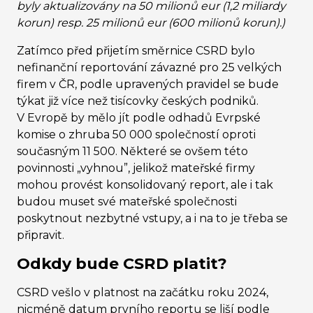
byly aktualizovány na 50 milionů eur (1,2 miliardy
korun) resp. 25 milionů eur (600 milionů korun).)
Zatímco před přijetím směrnice CSRD bylo
nefinanční reportování závazné pro 25 velkých
firem v ČR, podle upravených pravidel se bude
týkat již více než tisícovky českých podniků.
V Evropě by mělo jít podle odhadů Evrpské
komise o zhruba 50 000 společností oproti
současným 11 500. Některé se ovšem této
povinnosti „vyhnou”, jelikož mateřské firmy
mohou provést konsolidovaný report, ale i tak
budou muset své mateřské společnosti
poskytnout nezbytné vstupy, a i na to je třeba se
připravit.
Odkdy bude CSRD platit?
CSRD vešlo v platnost na začátku roku 2024,
nicméně datum prvního reportu se liší podle