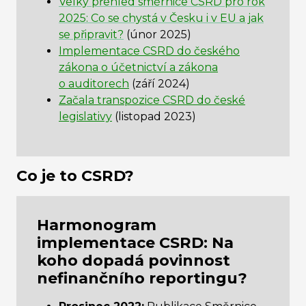
Velký přehled směrnice CSRD pro rok
2025: Co se chystá v Česku i v EU a jak
se připravit?
(únor 2025)
Implementace CSRD do českého
zákona o účetnictví a zákona
o auditorech
(září 2024)
Začala transpozice CSRD do české
legislativy
(listopad 2023)
Co je to CSRD?
Harmonogram
implementace CSRD:
Na
koho dopadá povinnost
nefinančního reportingu?