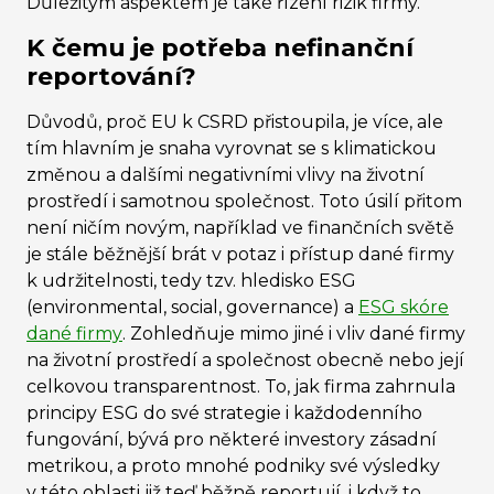
Důležitým aspektem je také řízení rizik firmy.
K čemu je potřeba nefinanční
reportování?
Důvodů, proč EU k CSRD přistoupila, je více, ale
tím hlavním je snaha vyrovnat se s klimatickou
změnou a dalšími negativními vlivy na životní
prostředí i samotnou společnost. Toto úsilí přitom
není ničím novým, například ve finančních světě
je stále běžnější brát v potaz i přístup dané firmy
k udržitelnosti, tedy tzv. hledisko ESG
(environmental, social, governance) a
ESG skóre
dané firmy
. Zohledňuje mimo jiné i vliv dané firmy
na životní prostředí a společnost obecně nebo její
celkovou transparentnost. To, jak firma zahrnula
principy ESG do své strategie i každodenního
fungování, bývá pro některé investory zásadní
metrikou, a proto mnohé podniky své výsledky
v této oblasti již teď běžně reportují, i když to