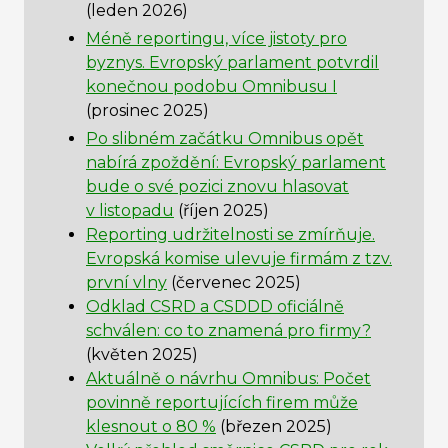
(leden 2026)
Méně reportingu, více jistoty pro
byznys. Evropský parlament potvrdil
konečnou podobu Omnibusu I
(prosinec 2025)
Po slibném začátku Omnibus opět
nabírá zpoždění: Evropský parlament
bude o své pozici znovu hlasovat
v listopadu
(říjen 2025)
Reporting udržitelnosti se zmírňuje.
Evropská komise ulevuje firmám z tzv.
první vlny
(červenec 2025)
Odklad CSRD a CSDDD oficiálně
schválen: co to znamená pro firmy?
(květen 2025)
Aktuálně o návrhu Omnibus: Počet
povinně reportujících firem může
klesnout o 80 %
(březen 2025)