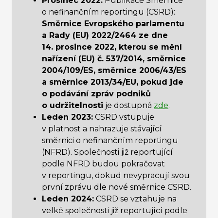
Prosinec 2022:
Publikace Směrnice
o nefinančním reportingu (CSRD):
Směrnice Evropského parlamentu
a Rady (EU) 2022/2464 ze dne
14. prosince 2022, kterou se mění
nařízení (EU) č. 537/2014, směrnice
2004/109/ES, směrnice 2006/43/ES
a směrnice 2013/34/EU, pokud jde
o podávání zpráv podniků
o udržitelnosti
je dostupná
zde
.
Leden 2023:
CSRD vstupuje
v platnost a nahrazuje stávající
směrnici o nefinančním reportingu
(NFRD). Společnosti již reportující
podle NFRD budou pokračovat
v reportingu, dokud nevypracují svou
první zprávu dle nové směrnice CSRD.
Leden 2024:
CSRD se vztahuje na
velké společnosti již reportující podle