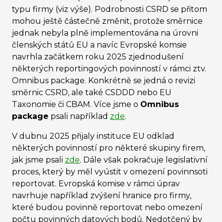
typu firmy (viz výše). Podrobnosti CSRD se přitom
mohou ještě částečně změnit, protože směrnice
jednak nebyla plně implementována na úrovni
členských států EU a navíc Evropské komsie
navrhla začátkem roku 2025 zjednodušení
některých reportingových povinností v rámci ztv.
Omnibus package. Konkrétně se jedná o revizi
směrnic CSRD, ale také CSDDD nebo EU
Taxonomie či CBAM. Více jsme o
Omnibus
package
psali například
zde
.
V dubnu 2025 přijaly instituce EU odklad
některých povinností pro některé skupiny firem,
jak jsme psali
zde
. Dále však pokračuje legislativní
proces, který by měl vyústit v omezení povinnsoti
reportovat. Evropská komise v rámci úprav
navrhuje například zvýšení hranice pro firmy,
které budou povinně reportovat nebo omezení
počtu povinných datových bodů. Nedotčený by