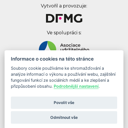
Vytvořil a provozuje:
Ve spolupráci s:
Informace o cookies na této stránce
Soubory cookie používáme ke shromažďování a
Digital First Marketing Group s.r.o.
analýze informací o výkonu a používání webu, zajištění
Jankovcova 1037/49
fungování funkcí ze sociálních médií a ke zlepšení a
170 00 Praha 7
přizpůsobení obsahu.
Podrobnější nastavení
.
IČ: 08262683
DIČ: CZ08262683
Povolit vše
Odebírat newsletter
Odmítnout vše