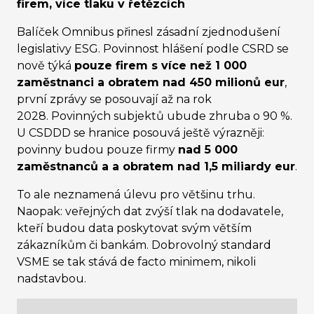
firem, více tlaku v řetězcích
Balíček Omnibus přinesl zásadní zjednodušení
legislativy ESG. Povinnost hlášení podle CSRD se
nově týká
pouze firem s více než 1 000
zaměstnanci a obratem nad 450 milionů eur
,
první zprávy se posouvají až na rok
2028. Povinných subjektů ubude zhruba o 90 %.
U CSDDD se hranice posouvá ještě výrazněji:
povinny budou pouze firmy
nad 5 000
zaměstnanců a a obratem nad 1,5 miliardy eur
.
To ale neznamená úlevu pro většinu trhu.
Naopak: veřejných dat zvýší tlak na dodavatele,
kteří budou data poskytovat svým větším
zákazníkům či bankám. Dobrovolný standard
VSME se tak stává de facto minimem, nikoli
nadstavbou.