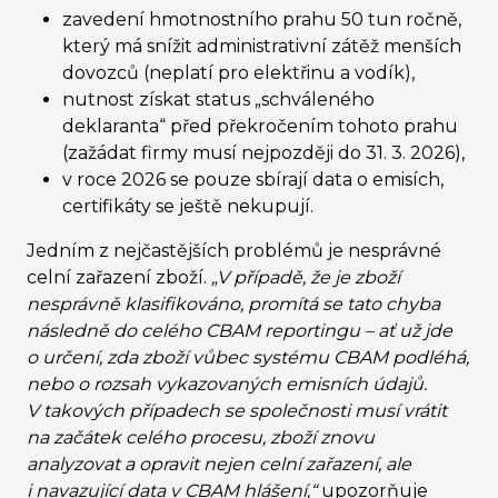
zavedení hmotnostního prahu 50 tun ročně,
který má snížit administrativní zátěž menších
dovozců (neplatí pro elektřinu a vodík),
nutnost získat status „schváleného
deklaranta“ před překročením tohoto prahu
(zažádat firmy musí nejpozději do 31. 3. 2026),
v roce 2026 se pouze sbírají data o emisích,
certifikáty se ještě nekupují.
Jedním z nejčastějších problémů je nesprávné
celní zařazení zboží.
„V případě, že je zboží
nesprávně klasifikováno, promítá se tato chyba
následně do celého CBAM reportingu – ať už jde
o určení, zda zboží vůbec systému CBAM podléhá,
nebo o rozsah vykazovaných emisních údajů.
V takových případech se společnosti musí vrátit
na začátek celého procesu, zboží znovu
analyzovat a opravit nejen celní zařazení, ale
i navazující data v CBAM hlášení,“
upozorňuje