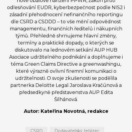
nové obalové nařízení PPWR, zákon proti
odlesňování EUDR, kyberbezpečnost podle NIS2 i
zásadní přehodnocení nefinančního reportingu
dle CSRD a CSDDD – to vše mění odpovědnost
managementu, finančních ředitelů i nákupních
týmů. Přehledně shrnujeme hlavní změny,
termíny a praktické dopady, o kterých se
diskutovalo na lednovém setkání AUP HUB
Asociace udržitelného podnikání a doplňujeme i
téma Green Claims Directive a greenwashingu,
které výrazně ovlivní firemní komunikaci o
udržitelnosti. O svoje zkušenosti se podělila
partnerka Deloitte Legal Jaroslava Kračúnová a
předsedkyně představenstva AUP Edita
Šilhánová.
Autor: Kateřina Novotná, redakce
CSRD
Dodavatelský řetězec