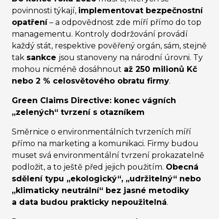
povinnosti týkají,
implementovat bezpečnostní
opatření
– a odpovědnost zde míří přímo do top
managementu. Kontroly dodržování provádí
každý stát, respektive pověřený orgán, sám, stejně
tak
sankce
jsou stanoveny na národní úrovni. Ty
mohou nicméně dosáhnout
až 250 milionů Kč
nebo 2 % celosvětového obratu firmy
.
Green Claims Directive: konec vágních
„zelených“ tvrzení s otazníkem
Směrnice o environmentálních tvrzeních míří
přímo na marketing a komunikaci. Firmy budou
muset svá environmentální tvrzení prokazatelně
podložit, a to ještě před jejich použitím.
Obecná
sdělení typu „ekologický“, „udržitelný“ nebo
„klimaticky neutrální“ bez jasné metodiky
a data budou prakticky nepoužitelná
.