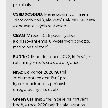
pro obaly.
CSRD&CSDDD:
Méně povinných firem
i datových bodů, ale větší tlak na ESG data
v dodavatelských řetězcích.
CBAM:
V roce 2026 povinný sběr
a ohlašování emisí u vybraných dovozců
(zatím bez plateb).
EUDR:
Odklad do konce 2026, klíčová je
role firmy v řetězci a due diligence.
NIS2:
Do konce 2026 nutná
implementace opatření pro
kybernetickou bezpečnost
u regulovaných služeb.
Green Claims:
Směrnice je na mrtvém
bodě, v roce 2026 nabíhá ale účinnost