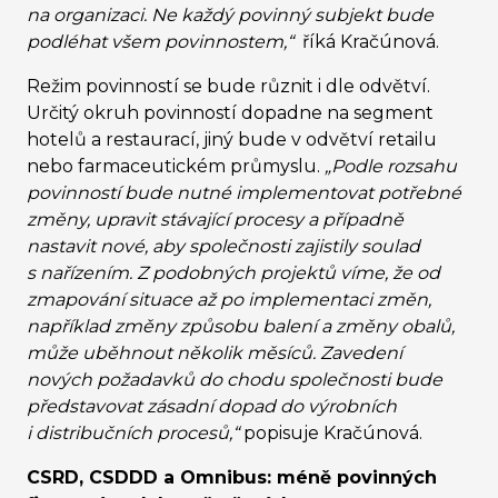
na organizaci. Ne každý povinný subjekt bude
podléhat všem povinnostem,“
říká Kračúnová.
Režim povinností se bude různit i dle odvětví.
Určitý okruh povinností dopadne na segment
hotelů a restaurací, jiný bude v odvětví retailu
nebo farmaceutickém průmyslu.
„Podle rozsahu
povinností bude nutné implementovat potřebné
změny, upravit stávající procesy a případně
nastavit nové, aby společnosti zajistily soulad
s nařízením. Z podobných projektů víme, že od
zmapování situace až po implementaci změn,
například změny způsobu balení a změny obalů,
může uběhnout několik měsíců. Zavedení
nových požadavků do chodu společnosti bude
představovat zásadní dopad do výrobních
i distribučních procesů,“
popisuje Kračúnová.
CSRD, CSDDD a Omnibus: méně povinných