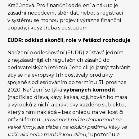
Kračúnová. Pro finanční oddělení a nákup je
zásadní nepodcenit sběr dat, neboť s registrací
v systému se mohou projevit výrazné finanční
dopady, i když třeba s odstupem.
EUDR: odklad skončil, role v řetězci rozhoduje
Nařízení o odlesňování (EUDR) zůstává jedním
z nejzásadnějších regulačních zásahů do
dodavatelských řetězců. Jeho cíl je jasný: zabránit,
aby se na evropský trh dostávaly produkty
spojené s odlesňováním po termínu 31. prosince
2020. Nařízení se týká
vybraných komodit
(například dřeva, kávy, kakaa, sóji, hovězího masa
a výrobků z nich) a prakticky každého subjektu,
který s nimi nakládá – bez ohledu na velikost či
právní formu.
„Povinnost může dopadnout na
velké firmy, ale třeba i na lokální pražírnu kávy ve
vaší ulici nebo truhlářskou dílnu,“
upozorňuje