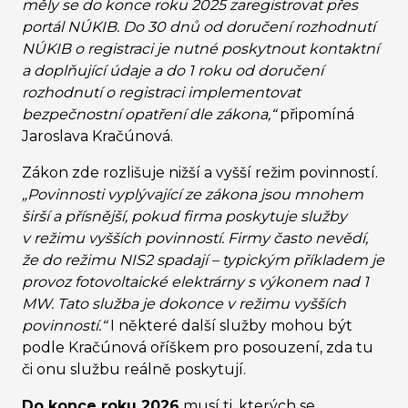
měly se do konce roku 2025 zaregistrovat přes
portál NÚKIB. Do 30 dnů od doručení rozhodnutí
NÚKIB o registraci je nutné poskytnout kontaktní
a doplňující údaje a do 1 roku od doručení
rozhodnutí o registraci implementovat
bezpečnostní opatření dle zákona,“
připomíná
Jaroslava Kračúnová.
Zákon zde rozlišuje nižší a vyšší režim povinností.
„Povinnosti vyplývající ze zákona jsou mnohem
širší a přísnější, pokud firma poskytuje služby
v režimu vyšších povinností. Firmy často nevědí,
že do režimu NIS2 spadají – typickým příkladem je
provoz fotovoltaické elektrárny s výkonem nad 1
MW. Tato služba je dokonce v režimu vyšších
povinností.“
I některé další služby mohou být
podle Kračúnová oříškem pro posouzení, zda tu
či onu službu reálně poskytují.
Do konce roku 2026
musí ti, kterých se