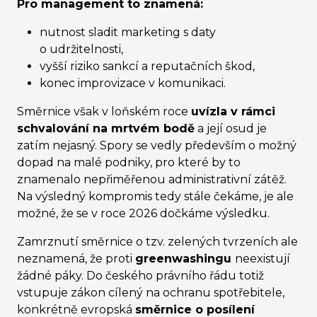
Pro management to znamená:
nutnost sladit marketing s daty
o udržitelnosti,
vyšší riziko sankcí a reputačních škod,
konec improvizace v komunikaci.
Směrnice však v loňském roce
uvízla v rámci
schvalování na mrtvém bodě
a její osud je
zatím nejasný. Spory se vedly především o možný
dopad na malé podniky, pro které by to
znamenalo nepřiměřenou administrativní zátěž.
Na výsledný kompromis tedy stále čekáme, je ale
možné, že se v roce 2026 dočkáme výsledku.
Zamrznutí směrnice o tzv. zelených tvrzeních ale
neznamená, že proti
greenwashingu
neexistují
žádné páky. Do českého právního řádu totiž
vstupuje zákon cílený na ochranu spotřebitele,
konkrétně evropská
směrnice o posílení