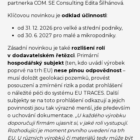
partnerka COM. SE Consulting Edita Šilhánová.
Klíčovou novinkou je
odklad účinnosti
:
od 31. 12. 2026 pro velké a střední podniky,
od 30. 6. 2027 pro malé a mikropodniky.
Zásadní novinkou je také
rozlišení rolí
v dodavatelském řetězci
. Primární
hospodářský subjekt
(ten, kdo uvádí výrobek
poprvé na trh EU)
nese plnou odpovědnost
–
musí doložit geolokaci pozemků, provést
posouzení a zmírnění rizik a podat prohlášení
o náležité péči do systému EU TRACES. Další
subjekty se na toto prohlášení odkazují a jejich
povinnosti jsou tak výrazně menší, jde především
o uchování dokumentace.
„U každého výrobku
doporučuji firmám ujasnit si, v jaké roli vystupují.
Rozhodující je moment prvního uvedení na trh
EU. U různých výrobků či materiálů tedy může být