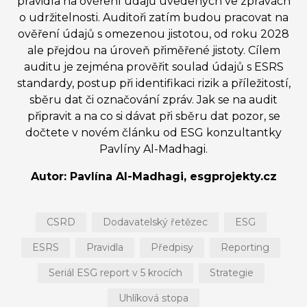
pravidla na ověření údajů uvedených ve zprávách
o udržitelnosti. Auditoři zatím budou pracovat na
ověření údajů s omezenou jistotou, od roku 2028
ale přejdou na úroveň přiměřené jistoty. Cílem
auditu je zejména prověřit soulad údajů s ESRS
standardy, postup při identifikaci rizik a příležitostí,
sběru dat či označování zpráv. Jak se na audit
připravit a na co si dávat při sběru dat pozor, se
dočtete v novém článku od ESG konzultantky
Pavlíny Al-Madhagi.
Autor: Pavlína Al-Madhagi, esgprojekty.cz
CSRD
Dodavatelský řetězec
ESG
ESRS
Pravidla
Předpisy
Reporting
Seriál ESG report v 5 krocích
Strategie
Uhlíková stopa