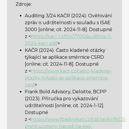
Zdroje:
Auditing 3/24 KAČR (2024). Ověřování
zpráv o udržitelnosti v souladu s ISAE
3000 [online; cit. 2024-11-8]. Dostupné
z <
https://kacr.cz/file/7700/auditing-3-
2024-kacr.pdf
>
KAČR (2024). Často kladené otázky
týkající se aplikace směrnice CSRD
[online; cit. 2024-11-8]. Dostupné
z <
https://www.kacr.cz/casto-kladene-
otazky-tykajici-se-aplikace-smernice-
csrd
>
Frank Bold Advisory, Deloitte, BCPP
(2023). Příručka pro vykazování
udržitelnosti [online; cit. 2024-1-12].
Dostupné
z <
https://www.fbadvokati.cz/cs/clanky/9031-
prvni-uceleny-navod-na-esg-