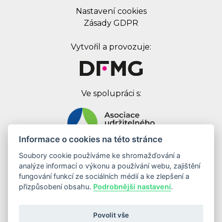
Nastavení cookies
Zásady GDPR
Vytvořil a provozuje:
Ve spolupráci s:
Informace o cookies na této stránce
Soubory cookie používáme ke shromažďování a
Digital First Marketing Group s.r.o.
analýze informací o výkonu a používání webu, zajištění
Jankovcova 1037/49
fungování funkcí ze sociálních médií a ke zlepšení a
170 00 Praha 7
přizpůsobení obsahu.
Podrobnější nastavení
.
IČ: 08262683
DIČ: CZ08262683
Povolit vše