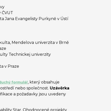
ovy
ov ČVUT
zita Jana Evangelisty Purkyně v Ústí
kulta, Mendelova univerzita v Brně
aze
 fakulty Technickej univerzity
ta v Praze
, který obsahuje
duchý formulář
rostředí nebo společnost.
Uzávěrka
cifikace a požadavky jsou uvedeny
ability Star. Ohodnocené projekty