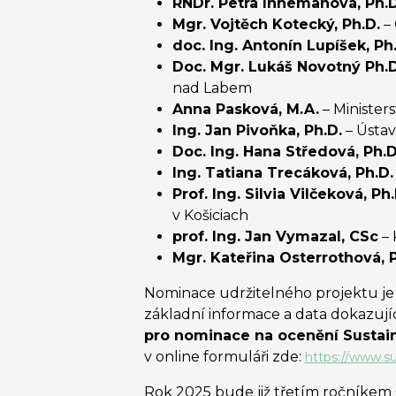
RNDr. Petra Innemanová, Ph.D
Mgr. Vojtěch Kotecký, Ph.D.
– 
doc. Ing. Antonín Lupíšek, Ph
Doc. Mgr. Lukáš Novotný Ph.D
nad Labem
Anna Pasková, M.A.
– Minister
Ing. Jan Pivoňka, Ph.D.
– Ústav
Doc. Ing. Hana Středová, Ph.D
Ing. Tatiana Trecáková, Ph.D.
Prof. Ing. Silvia Vilčeková, Ph.
v Košiciach
prof. Ing. Jan Vymazal, CSc
– 
Mgr. Kateřina Osterrothová, P
Nominace udržitelného projektu je 
základní informace a data dokazujíc
pro nominace na ocenění Sustaina
v online formuláři zde:
https://www.su
Rok 2025 bude již třetím ročníkem 