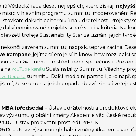
írá Vědecká rada deset nejlepších, které získají
nejvyšš
eno místo v hlavním programu summitu, moderovaném
u stovkám dalších odborníků na udržitelnost. Projekty 
y další nominované projekty, které splnily kritéria. Na ko
evzetí trofeje Sustainability Star za uznání jejich tvrdé
k nekončí závěrem summitu; naopak, teprve začíná. Dese
ové kampaně
, jejímž cílem je šířit know-how mezi další s
é pomáhají životnímu prostředí nebo společnosti. Prezen
na na
Sustainability Summitu. Všechny proj
YouTube kanálu
summitu. Další mediální partneři jako např. s
ive Reportu
šťují, že se o nich a jejich dopadu dozví i široká veřejnost
D., MBA (předseda)
– Ústav udržitelnosti a produktové e
tav výzkumu globální změny Akademie věd České repub
Ph.D.
– Ústav pro životní prostředí PřF UK
Ph.D.
– Ústav výzkumu globální změny Akademie věd Če