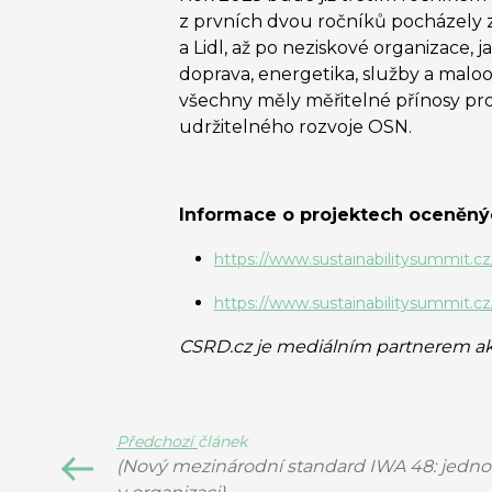
z prvních dvou ročníků pocházely ze
a Lidl, až po neziskové organizace, 
doprava, energetika, služby a maloo
všechny měly měřitelné přínosy pro 
udržitelného rozvoje OSN.
Informace o projektech oceněnýc
https://www.sustainabilitysummit.cz/
https://www.sustainabilitysummit.cz/
CSRD.cz je mediálním partnerem a
Předchozí
článek
(Nový mezinárodní standard IWA 48: jednotn