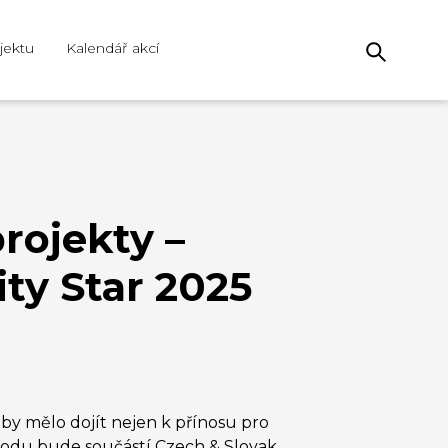
jektu
Kalendář akcí
projekty –
ty Star 2025
by mělo dojít nejen k přínosu pro
 důvodu bude součástí Czech & Slovak