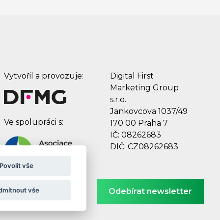
Vytvořil a provozuje:
Digital First
Marketing Group
s.r.o.
Jankovcova 1037/49
Ve spolupráci s:
170 00 Praha 7
IČ: 08262683
DIČ: CZ08262683
Povolit vše
dmítnout vše
Odebírat newsletter