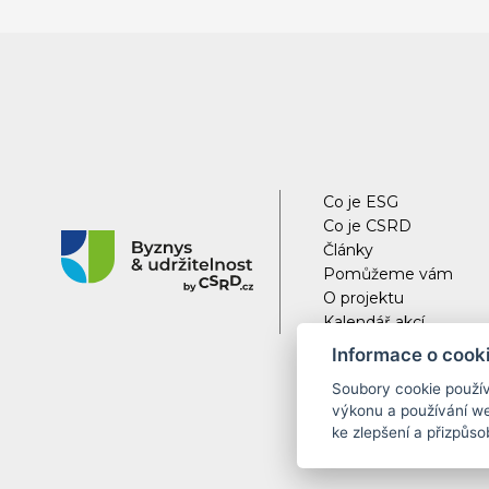
Co je ESG
Co je CSRD
Články
Pomůžeme vám
O projektu
Kalendář akcí
Informace o cooki
Soubory cookie použí
výkonu a používání web
ke zlepšení a přizpůs