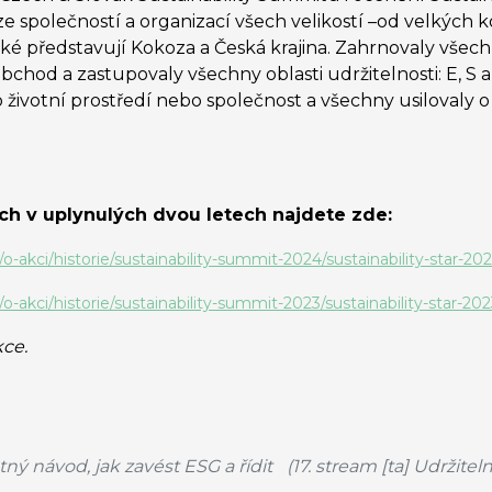
 společností a organizací všech velikostí –od velkých k
jaké představují Kokoza a Česká krajina. Zahrnovaly všech
bchod a zastupovaly všechny oblasti udržitelnosti: E, S 
životní prostředí nebo společnost a všechny usilovaly o 
h v uplynulých dvou letech najdete zde:
o-akci/historie/sustainability-summit-2024/sustainability-star-202
o-akci/historie/sustainability-summit-2023/sustainability-star-202
kce.
ý návod, jak zavést ESG a řídit
(17. stream [ta] Udržite