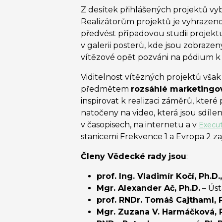
Z desítek přihlášených projektů vyb
Realizátorům projektů je vyhraz
předvést případovou studii projekt
v galerii posterů, kde jsou zobrazen
vítězové opět pozváni na pódium k př
Viditelnost vítězných projektů vša
předmětem
rozsáhlé marketing
inspirovat k realizaci záměrů, kter
natočeny na video, která jsou sdíle
v časopisech, na internetu a v
Execut
stanicemi Frekvence 1 a Evropa 2 zaji
Členy Vědecké rady
jsou
:
prof. Ing. Vladimír Kočí, Ph.
Mgr. Alexander Ač, Ph.D.
– Ús
prof. RNDr. Tomáš Cajthaml, 
Mgr. Zuzana V. Harmáčková, 