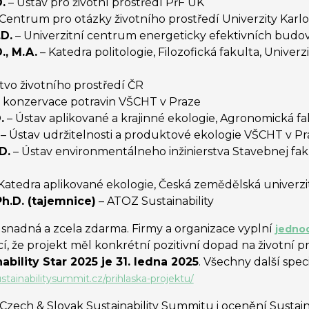
.
– Ústav pro životní prostředí PřF UK
Centrum pro otázky životního prostředí Univerzity Karl
.D.
– Univerzitní centrum energeticky efektivních bud
., M.A.
– Katedra politologie, Filozofická fakulta, Univer
stvo životního prostředí ČR
 konzervace potravin VŠCHT v Praze
.
– Ústav aplikované a krajinné ekologie, Agronomická fa
– Ústav udržitelnosti a produktové ekologie VŠCHT v Pr
D.
– ​​​​​​​​​​​​​​Ústav environmentálneho inžinierstva Stavebnej
Katedra aplikované ekologie, Česká zemědělská univerzi
h.D. (tajemnice)
– ATOZ Sustainability
snadná a zcela zdarma. Firmy a organizace vyplní
jedno
í, že projekt měl konkrétní pozitivní dopad na životní p
bility Star 2025 je 31. ledna 2025
. Všechny další spe
stainabilitysummit.cz/prihlaska-projektu/
Czech & Slovak Sustainability Summitu i ocenění Sustain