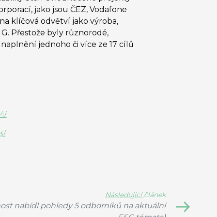
orporací, jako jsou ČEZ, Vodafone
na klíčová odvětví jako výroba,
a G. Přestože byly různorodé,
naplnění jednoho či více ze 17 cílů
4/
3/
Následující
článek
lnost nabídl pohledy 5 odborníků na aktuální