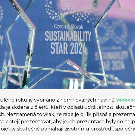
nulého roku je vybíráno z nominovaných návrhů
Vědecko
 je složena z členů, kteří v oblasti udržitelnosti skute
 Neznamená to však, že rada je příliš přísná a prezenta
se chtějí prezentovat, aby jejich prezentace byly co nej
rojekty skutečně pomáhají životnímu prostředí, společno