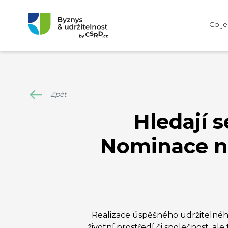
Co j
Zpět
Hledají s
Nominace na
Realizace úspěšného udržitelného
životní prostředí či společnost, al