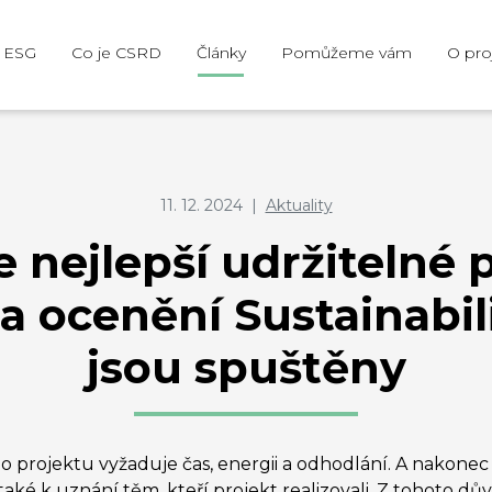
e ESG
Co je CSRD
Články
Pomůžeme vám
O pro
11. 12. 2024
|
Aktuality
e nejlepší udržitelné 
 ocenění Sustainabili
jsou spuštěny
 projektu vyžaduje čas, energii a odhodlání. A nakonec 
e také k uznání těm, kteří projekt realizovali. Z tohoto