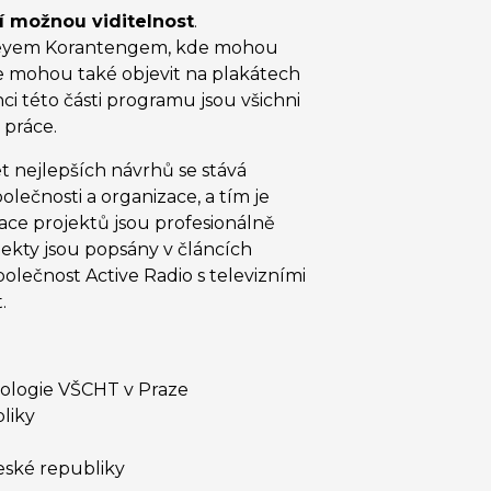
í možnou viditelnost
.
 Reyem Korantengem, kde mohou
se mohou také objevit na plakátech
nci této části programu jsou všichni
 práce.
t nejlepších návrhů se stává
polečnosti a organizace, a tím je
tace projektů jsou profesionálně
ekty jsou popsány v článcích
polečnost Active Radio s televizními
.
kologie VŠCHT v Praze
liky
ské republiky