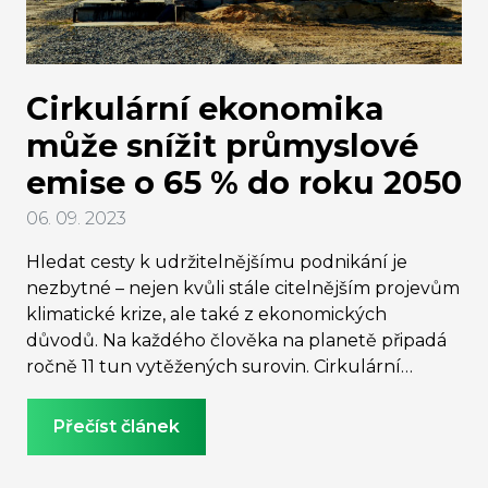
Cirkulární ekonomika
může snížit průmyslové
emise o 65 % do roku 2050
06. 09. 2023
Hledat cesty k udržitelnějšímu podnikání je
nezbytné – nejen kvůli stále citelnějším projevům
klimatické krize, ale také z ekonomických
důvodů. Na každého člověka na planetě připadá
ročně 11 tun vytěžených surovin. Cirkulární
ekonomika, model zaměřený na minimalizaci
odpadu a maximalizaci hodnoty zdrojů, se jeví
Přečíst článek
jako jeden z nejefektivnějších nástrojů nejen pro
menší spotřebu primárních zdrojů, ale i pro