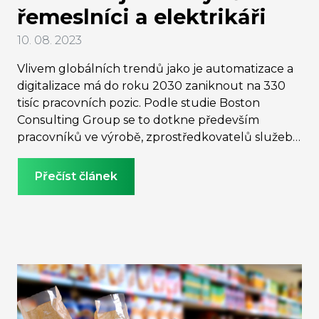
řemeslníci a elektrikáři
10. 08. 2023
Vlivem globálních trendů jako je automatizace a
digitalizace má do roku 2030 zaniknout na 330
tisíc pracovních pozic. Podle studie Boston
Consulting Group se to dotkne především
pracovníků ve výrobě, zprostředkovatelů služeb
či prodavačů a pokladních. Většina těchto
pracovníků přejde bez větších obtíží do
Přečíst článek
příbuzných profesí, ale na 55 tisíc lidí bude muset
projít řádnou rekvalifikací. Tu podle Úřadu práce
vloni absolvovalo na 15 tisíc osob, které projevily
největší zájem o rozšíření svých počítačových
dovedností. V roce 2030 budou naopak nejvíc
chybět řemeslníci a elektrikáři, po kterých je velká
poptávka už teď, a to zejména v energetice. Mimo
to bude vlivem restrukturalizace trhu práce řada