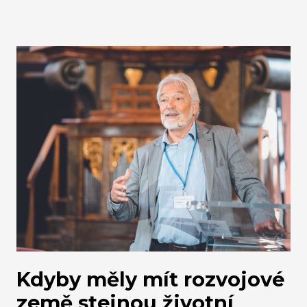
dekarbonizaci a snižování nákladů firem. Díky
cirkulárním řešením může Evropa do roku 2050
snížit průmyslové emise až o 65 %.
Kdyby měly mít rozvojové
země stejnou životní