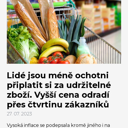
nových pracovních míst vznikat, na což se Česko
musí důkladně připravit.
Lidé jsou méně ochotni
připlatit si za udržitelné
zboží. Vyšší cena odradí
přes čtvrtinu zákazníků
27. 07. 2023
Vysoká inflace se podepsala kromě jiného i na