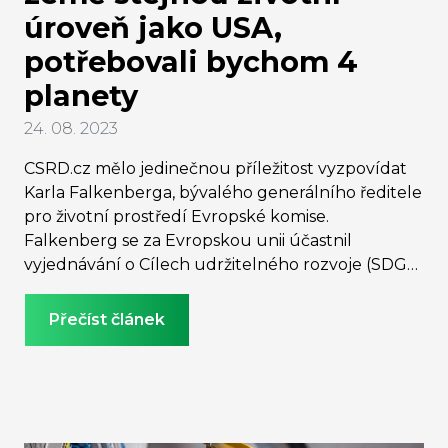
úroveň jako USA,
potřebovali bychom 4
planety
24. 08. 2023
CSRD.cz mělo jedinečnou příležitost vyzpovídat
Karla Falkenberga, bývalého generálního ředitele
pro životní prostředí Evropské komise.
Falkenberg se za Evropskou unii účastnil
vyjednávání o Cílech udržitelného rozvoje (SDGs)
a je autorem zprávy Sustainability Now!, kterou
publikoval v roce 2016. Bylo tedy přirozené, že nás
Přečíst článek
zavedl zpět ke kořenům. Zeptali jsme se ho na
vztah mezi SDGs a ESG, na roli politiků a podniků
a na to, co je podle něj největší výzvou, před níž
stojíme.