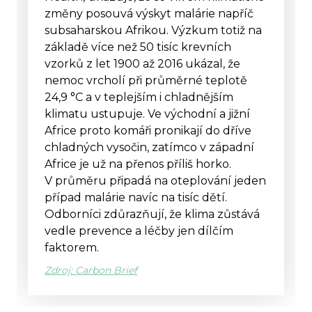
změny posouvá výskyt malárie napříč
subsaharskou Afrikou. Výzkum totiž na
základě více než 50 tisíc krevních
vzorků z let 1900 až 2016 ukázal, že
nemoc vrcholí při průměrné teplotě
24,9 °C a v teplejším i chladnějším
klimatu ustupuje. Ve východní a jižní
Africe proto komáři pronikají do dříve
chladných vysočin, zatímco v západní
Africe je už na přenos příliš horko.
V průměru připadá na oteplování jeden
případ malárie navíc na tisíc dětí.
Odborníci zdůrazňují, že klima zůstává
vedle prevence a léčby jen dílčím
faktorem.
Zdroj: Carbon Brief