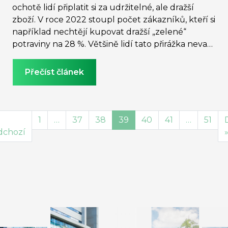
ochotě lidí připlatit si za udržitelné, ale dražší
zboží. V roce 2022 stoupl počet zákazníků, kteří si
například nechtějí kupovat dražší „zelené“
potraviny na 28 %. Většině lidí tato přirážka nevadí
a jsou ochotni ji nejčastěji do 5 % z původní ceny
tolerovat. V praxi se tak jedná spíše o symbolické
Přečíst článek
cenové navýšení.
1
…
37
38
39
40
41
…
51
dchozí