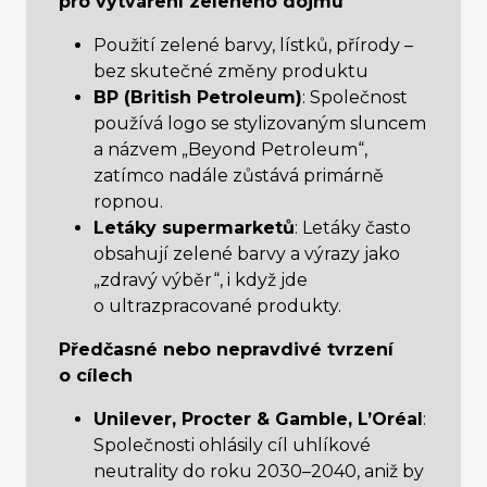
pro vytváření zeleného dojmu
Použití zelené barvy, lístků, přírody –
bez skutečné změny produktu
BP (British Petroleum)
: Společnost
používá logo se stylizovaným sluncem
a názvem „Beyond Petroleum“,
zatímco nadále zůstává primárně
ropnou.
Letáky supermarketů
: Letáky často
obsahují zelené barvy a výrazy jako
„zdravý výběr“, i když jde
o ultrazpracované produkty.
Předčasné nebo nepravdivé tvrzení
o cílech
Unilever, Procter & Gamble, L’Oréal
:
Společnosti ohlásily cíl uhlíkové
neutrality do roku 2030–2040, aniž by