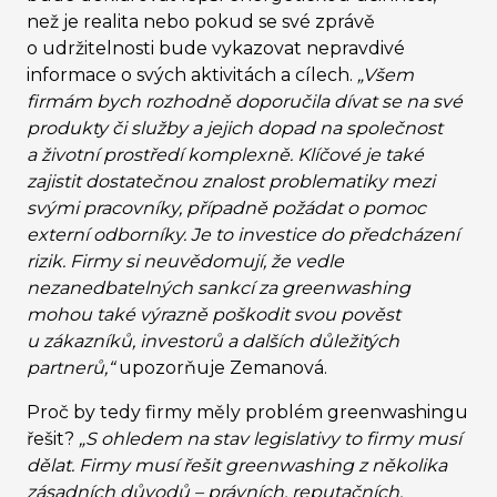
než je realita nebo pokud se své zprávě
o udržitelnosti bude vykazovat nepravdivé
informace o svých aktivitách a cílech.
„Všem
firmám bych rozhodně doporučila dívat se na své
produkty či služby a jejich dopad na společnost
a životní prostředí komplexně. Klíčové je také
zajistit dostatečnou znalost problematiky mezi
svými pracovníky, případně požádat o pomoc
externí odborníky. Je to investice do předcházení
rizik. Firmy si neuvědomují, že vedle
nezanedbatelných sankcí za greenwashing
mohou také výrazně poškodit svou pověst
u zákazníků, investorů a dalších důležitých
partnerů,“
upozorňuje Zemanová.
Proč by tedy firmy měly problém greenwashingu
řešit?
„S ohledem na stav legislativy to firmy musí
dělat. Firmy musí řešit greenwashing z několika
zásadních důvodů – právních, reputačních,