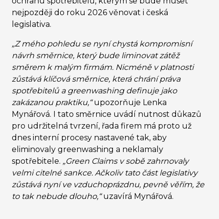
ochranu spotřebitelů, kterým se bude muset
nejpozději do roku 2026 věnovat i česká
legislativa.
„Z mého pohledu se nyní chystá kompromisní
návrh směrnice, který bude liminovat zátěž
směrem k malým firmám. Nicméně v platnosti
zůstává klíčová směrnice, která chrání práva
spotřebitelů a greenwashing definuje jako
zakázanou praktiku,“
upozorňuje Lenka
Mynářová. I tato směrnice uvádí nutnost důkazů
pro udržitelná tvrzení, řada firem má proto už
dnes interní procesy nastavené tak, aby
eliminovaly greenwashing a neklamaly
spotřebitele.
„Green Claims v sobě zahrnovaly
velmi citelné sankce. Ačkoliv tato část legislativy
zůstává nyní ve vzduchoprázdnu, pevně věřím, že
to tak nebude dlouho,“
uzavírá Mynářová.