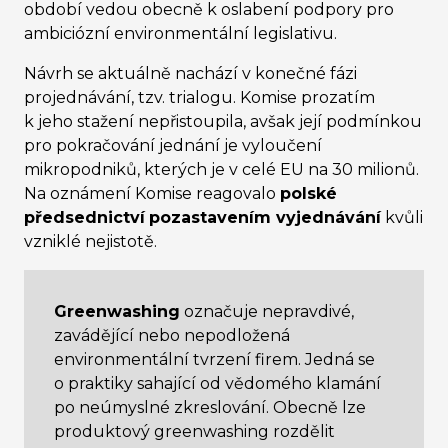
období vedou obecně k oslabení podpory pro
ambiciózní environmentální legislativu.
Návrh se aktuálně nachází v konečné fázi
projednávání, tzv. trialogu. Komise prozatím
k jeho stažení nepřistoupila, avšak její podmínkou
pro pokračování jednání je vyloučení
mikropodniků, kterých je v celé EU na 30 milionů.
Na oznámení Komise reagovalo
polské
předsednictví
pozastavením vyjednávání
kvůli
vzniklé nejistotě.
Greenwashing
označuje nepravdivé,
zavádějící nebo nepodložená
environmentální tvrzení firem. Jedná se
o praktiky sahající od vědomého klamání
po neúmyslné zkreslování. Obecně lze
produktový greenwashing rozdělit