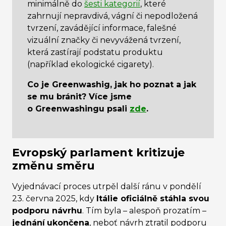
minimálně do
šesti kategorií
, které
zahrnují nepravdivá, vágní či nepodložená
tvrzení, zavádějící informace, falešné
vizuální značky či nevyvážená tvrzení,
která zastírají podstatu produktu
(například ekologické cigarety).
Co je Greenwashig, jak ho poznat a jak
se mu bránit? Více jsme
o Greenwashingu psali
zde
.
Evropský parlament kritizuje
změnu směru
Vyjednávací proces utrpěl další ránu v pondělí
23. června 2025, kdy
Itálie oficiálně stáhla svou
podporu návrhu
. Tím byla – alespoň prozatím –
jednání
ukončena
, neboť návrh ztratil podporu