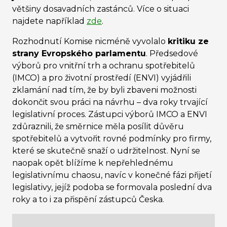
většiny dosavadních zastánců. Více o situaci
najdete například
zde
.
Rozhodnutí Komise nicméně vyvolalo
kritiku ze
strany Evropského parlamentu
. Předsedové
výborů pro vnitřní trh a ochranu spotřebitelů
(IMCO) a pro životní prostředí (ENVI) vyjádřili
zklamání nad tím, že by byli zbaveni možnosti
dokončit svou práci na návrhu – dva roky trvající
legislativní proces. Zástupci výborů IMCO a ENVI
zdůraznili, že směrnice měla posílit důvěru
spotřebitelů a vytvořit rovné podmínky pro firmy,
které se skutečně snaží o udržitelnost. Nyní se
naopak opět blížíme k nepřehlednému
legislativnímu chaosu, navíc v konečné fázi přijetí
legislativy, jejíž podoba se formovala poslední dva
roky a to i za přispění zástupců Česka.