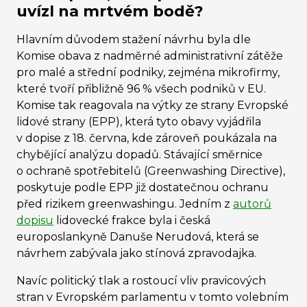
uvízl na mrtvém bodě?
Hlavním důvodem stažení návrhu byla dle
Komise obava z nadměrné administrativní zátěže
pro malé a střední podniky, zejména mikrofirmy,
které tvoří přibližně 96 % všech podniků v EU.
Komise tak reagovala na výtky ze strany Evropské
lidové strany (EPP), která tyto obavy vyjádřila
v dopise z 18. června, kde zároveň poukázala na
chybějící analýzu dopadů. Stávající směrnice
o ochraně spotřebitelů (Greenwashing Directive),
poskytuje podle EPP již dostatečnou ochranu
před rizikem greenwashingu. Jedním z
autorů
dopisu
lidovecké frakce byla i česká
europoslankyně Danuše Nerudová, která se
návrhem zabývala jako stínová zpravodajka.
Navíc politický tlak a rostoucí vliv pravicových
stran v Evropském parlamentu v tomto volebním