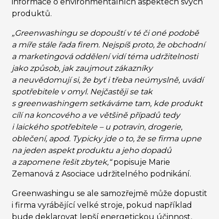
informace o environmentálních aspektech svých
produktů.
„Greenwashingu se dopouští v té či oné podobě
a míře stále řada firem. Nejspíš proto, že obchodní
a marketingová oddělení vidí téma udržitelnosti
jako způsob, jak zaujmout zákazníky
a neuvědomují si, že byť i třeba neúmyslně, uvádí
spotřebitele v omyl. Nejčastěji se tak
s greenwashingem setkáváme tam, kde produkt
cílí na koncového a ve většině případů tedy
i laického spotřebitele – u potravin, drogerie,
oblečení, apod. Typicky jde o to, že se firma upne
na jeden aspekt produktu a jeho dopadů
a zapomene řešit zbytek,“
popisuje Marie
Zemanová z Asociace udržitelného podnikání.
Greenwashingu se ale samozřejmě může dopustit
i firma vyrábějící velké stroje, pokud například
bude deklarovat lepší energetickou účinnost,