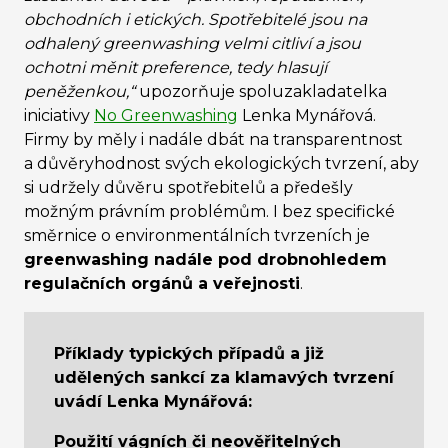
obchodních i etických. Spotřebitelé jsou na
odhalený greenwashing velmi citliví a jsou
ochotni měnit preference, tedy hlasují
peněženkou,“
upozorňuje spoluzakladatelka
iniciativy
No Greenwashing
Lenka Mynářová.
Firmy by měly i nadále dbát na transparentnost
a důvěryhodnost svých ekologických tvrzení, aby
si udržely důvěru spotřebitelů a předešly
možným právním problémům. I bez specifické
směrnice o environmentálních tvrzeních je
greenwashing nadále pod drobnohledem
regulačních orgánů a veřejnosti
.
Příklady typických případů a již
udělených sankcí za klamavých tvrzení
uvádí Lenka Mynářová:
Použití vágních či neověřitelných