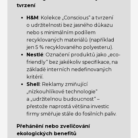
tvrzení
H&M
: Kolekce „Conscious“ a tvrzení
o udržitelnosti bez jasného důkazu
nebo s minimálním podílem
recyklovaných materiálů (například
jen 5 % recyklovaného polyesteru).
Nestlé
: Označení produktů jako „eco-
friendly“ bez jakékoliv specifikace, na
základě interních nedefinovaných
kritérií.
Shell
: Reklamy zmiňující
„nízkouhlíkové technologie“
a „udržitelnou budoucnost“ –
přestože naprostá většina investic
firmy směřuje stále do fosilních paliv.
Přehánění nebo zveličování
ekologických benefitů