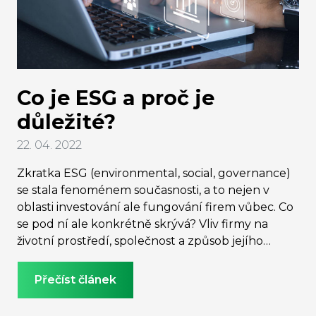
Co je ESG a proč je
důležité?
22. 04. 2022
Zkratka ESG (environmental, social, governance)
se stala fenoménem současnosti, a to nejen v
oblasti investování ale fungování firem vůbec. Co
se pod ní ale konkrétně skrývá? Vliv firmy na
životní prostředí, společnost a způsob jejího
vedení, na jejichž základě lze číslem vyjádřit
„udržitelnost“ či „odpovědnost“ firmy. Je to
Přečíst článek
metoda díky níž firmy formulují své udržitelné
obchodní strategie a efektivně naplňují