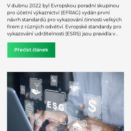
V dubnu 2022 byl Evropskou poradní skupinou
pro účetní výkaznictví (EFRAG) vydán první
návrh standardů pro vykazování činnosti velkých
firem z různých odvětví. Evropské standardy pro
vykazování udržitelnosti (ESRS) jsou pravidla v
rámci připravované směrnice CSRD, jimiž se velké
a středně velké společnosti budou muset v
Přečíst článek
budoucnu řídit. Pro firmy to tak bude znamenat
reportovat o jejich činnosti z konkrétně 12 oblastí
týkajících se životního prostředí, sociálních otázek
a řízení firmy. V případě nežádoucích dopadů
bude na firmě, aby je zmírnila, nebo se jim ještě
lépe úplně vyhnula. EFRAG v listopadu 2022
předložil pravidla ESRS Evropské komisi.