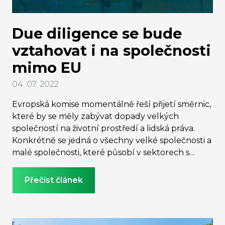
Due diligence se bude
vztahovat i na společnosti
mimo EU
04. 07. 2022
Evropská komise momentálně řeší přijetí směrnic,
které by se měly zabývat dopady velkých
společností na životní prostředí a lidská práva.
Konkrétně se jedná o všechny velké společnosti a
malé společnosti, které působí v sektorech s
větším dopadem jako je zemědělství nebo
textilní průmysl. Dále se jedná o společnosti sídlící
Přečíst článek
sice mimo EU, ale s působností na unijním trhu.
Směrnice by měly zpřehlednit právní povinnosti
těchto společností, přičemž jejich nedodržení
může být trestáno pokutou či proplacením