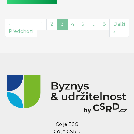
města a obce měly uhlíkovou stopou zabývat a
jaké to pro ně přináší výhody a příležitosti a
ukážeme, kde už se obce na reporting připravují.
«
1
2
3
4
5
…
8
Další
Předchozí
»
Co je ESG
Co je CSRD