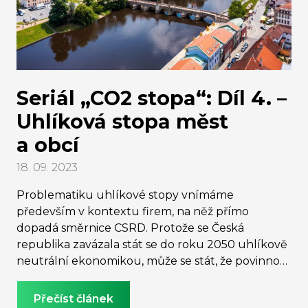
Seriál „CO2 stopa“: Díl 4. –
Uhlíková stopa měst
a obcí
18. 09. 2023
Problematiku uhlíkové stopy vnímáme
především v kontextu firem, na něž přímo
dopadá směrnice CSRD. Protože se Česká
republika zavázala stát se do roku 2050 uhlíkově
neutrální ekonomikou, může se stát, že povinnost
reportovat uhlíkovou stopu budou mít i
jednotlivé municipality. Vysvětlíme, proč by se
Přečíst článek