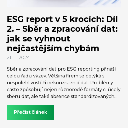
ESG report v 5 krocích: Díl
2. – Sběr a zpracování dat:
jak se vyhnout
nejčastějším chybám
21. 11. 2024
Sběr a zpracování dat pro ESG reporting přináší
celou řadu výzev. Většina firem se potýká s
nespolehlivostí či nekonzistencí dat. Problémy
často způsobují nejen různorodé formáty či účely
sběru dat, ale také absence standardizovaných
procesů. Nedostatek vhodných nástrojů a časová
náročnost celého procesu mohou významně
Přečíst článek
brzdit efektivitu sběru a zpracování dat. Proto je
pro přesné a transparentní vykazování dar