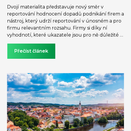
Dvojí materialita představuje nový směr v
reportování hodnocení dopadů podnikání firem a
nástroj, který udrží reportování v únosném a pro
firmu relevantním rozsahu. Firmy si díky ní
vyhodnotí, které ukazatele jsou pro ně důležité a
které mají naopak zanedbatelný vliv. Dvojí
materialita umožňuje organizacím lépe pochopit
Přečíst článek
rizika i příležitosti podnikání a přizpůsobit se
aktuálním i budoucím výzvám. V článku také
vysvětlíme, kde se koncept dvojí materiality vzal
či z jakých hledisek se posuzuje a popíšeme, s čím
mají firmy v procesu stanovení dvojí materialy
největší potíže.