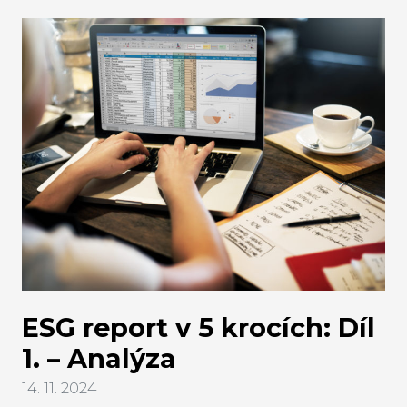
klíčové zavedení robustních auditovatelných
systémů a kvalitního školení zaměstnanců.
Moderní ESG nástroje mohou celý proces
zefektivnit a snížit chybovost. Další díl seriálu 5
kroků k ESG reportu z pera konzultantky Pavlíny
Al-Madhagi, pro vás shrnuje druhou fázi přípravy
ESG reportu a sice jak se připravit na sběr dat dle
evropských standardů.
ESG report v 5 krocích: Díl
1. – Analýza
14. 11. 2024