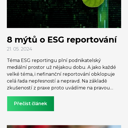
8 mýtů o ESG reportování
21. 05. 2024
Téma ESG reportingu plní podnikatelský
mediální prostor už nějakou dobu. A jako každé
velké téma, i nefinanční reportování obklopuje
celá řada nepřesností a nepravd. Na základě
zkušeností z praxe proto uvádíme na pravou
míru 8 nejčastějších mýtů, které ovlivňují přístup
vedení firem k tomuto tématu.
Přečíst článek