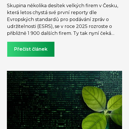
Skupina několika desítek velkých firem v Česku,
která letos chystá své první reporty dle
Evropských standardů pro podávání zpráv o
udržitelnosti (ESRS), se v roce 2025 rozroste o
přibližně 1 900 dalších firem. Ty tak nyní čeká
náročná příprava vlastní ESG zprávy nebo
zapojení do přípravy zprávy mateřské společnosti.
Přečíst článek
Velké firmy, které si přípravou prošly, se shodují
na náročnosti přípravy na vykazování
udržitelnosti dle standardů ESRS a také na tom,
že je potřeba začít s přípravou minimálně rok
předem. Proto přinášíme nový seriál 5 kroků k
ESG reportu z pera ESG konzultantky Pavlíny Al-
Madhagi, jež pro vás shrne pět hlavních fází
přípravy na ESG reporting dle evropských
standardů.