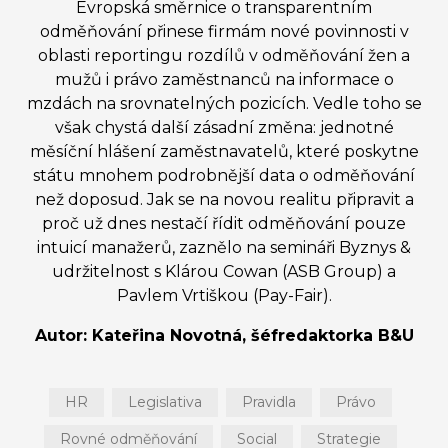
Evropská směrnice o transparentním
odměňování přinese firmám nové povinnosti v
oblasti reportingu rozdílů v odměňování žen a
mužů i právo zaměstnanců na informace o
mzdách na srovnatelných pozicích. Vedle toho se
však chystá další zásadní změna: jednotné
měsíční hlášení zaměstnavatelů, které poskytne
státu mnohem podrobnější data o odměňování
než doposud. Jak se na novou realitu připravit a
proč už dnes nestačí řídit odměňování pouze
intuicí manažerů, zaznělo na semináři Byznys &
udržitelnost s Klárou Cowan (ASB Group) a
Pavlem Vrtiškou (Pay-Fair).
Autor: Kateřina Novotná, šéfredaktorka B&U
HR
Legislativa
Pravidla
Právo
Rovné odměňování
Social
Strategie