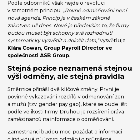
Podle odborníků však nejde o revoluci
v samotném principu.
„Rovné odměňování není
nová agenda. Princip je v českém zákoně
zakotven už dnes. Nové je především to, že firmy
budou muset být schopny svá rozhodnutí
systematicky vysvětlit a doložit data,“
vysvětluje
Klára Cowan, Group Payroll Director ve
společnosti ASB Group
.
Stejná pozice neznamená stejnou
výši odměny, ale stejná pravidla
Směrnice přináší dvě klíčové změny: První je
povinné vykazování rozdílů v odměňování žen
a mužů (tzv. gender pay gap), které se bude lišit
podle velikosti firmy. Druhou je rozšíření práva
zaměstnanců na informace o odměňování.
Zaměstnanci budou moci požádat o informaci
o individuální úrovni odměn i o průměrné