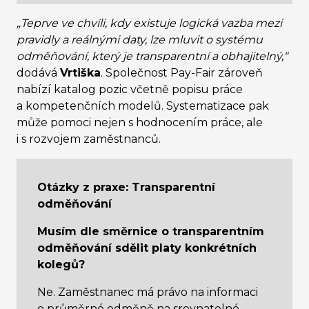
„Teprve ve chvíli, kdy existuje logická vazba mezi
pravidly a reálnými daty, lze mluvit o systému
odměňování, který je transparentní a obhajitelný,“
dodává
Vrtiška
. Společnost
Pay-Fair zároveň
nabízí katalog pozic včetně popisu práce
a kompetenčních modelů. Systematizace pak
může pomoci nejen s hodnocením práce, ale
i s rozvojem zaměstnanců.
Otázky z praxe: Transparentní
odměňování
Musím dle směrnice o transparentním
odměňování sdělit platy konkrétních
kolegů?
Ne. Zaměstnanec má právo na informaci
o průměrné odměně na srovnatelné