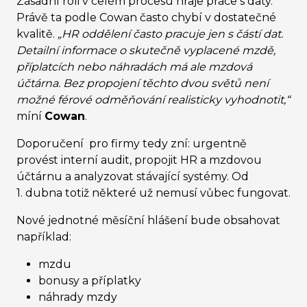
Zásadní roli v celém procesu hraje práce s daty.
Právě ta podle Cowan často chybí v dostatečné
kvalitě.
„HR oddělení často pracuje jen s částí dat.
Detailní informace o skutečně vyplacené mzdě,
příplatcích nebo náhradách má ale mzdová
účtárna. Bez propojení těchto dvou světů není
možné férové ​​odměňování realisticky vyhodnotit,“
míní
Cowan
.
Doporučení pro firmy tedy zní: urgentně
provést interní audit, propojit HR a mzdovou
účtárnu a analyzovat stávající systémy. Od
1. dubna totiž některé už nemusí vůbec fungovat.
Nové jednotné měsíční hlášení bude obsahovat
například:
mzdu
bonusy a příplatky
náhrady mzdy