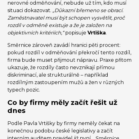
nerovné odměňování, nebude už tím, kdo musí
situaci dokazovat.
„Důkazní břemeno se obrací.
Zaměstnavatel musí být schopen vysvětlit, proč
rozdíl v odměně existuje a že je založen na
objektivních kritériích,“
popisuje
Vrtiška
.
Směrnice zároveň zavádí hranici pěti procent:
pokud rozdíl v odměňování překročí tento rozdíl,
firma bude muset přijmout nápravu. Praxe přitom
ukazuje, že rozdíly často nevznikají přímou
diskriminací, ale strukturálně – například
rozdílným zastoupením mužů a žen v různých
typech pozic.
Co by firmy měly začít řešit už
dnes
Podle Pavla Vrtišky by firmy neměly čekat na
konečnou podobu české legislativy a začít
interním auditem pravidel již nyní.
„Směrnice