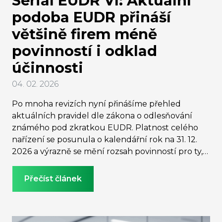
Seriál EUDR VI: Aktuální
podoba EUDR přináší
většině firem méně
povinností i odklad
účinnosti
04. 02. 2026
Po mnoha revizích nyní přinášíme přehled
aktuálních pravidel dle zákona o odlesňování
známého pod zkratkou EUDR. Platnost celého
nařízení se posunula o kalendářní rok na 31. 12.
2026 a výrazně se mění rozsah povinností pro ty,
kteří s komoditou či výrobky z ní nakládají v rámci
trhu EU. Cíl EUDR nicméně zůstává stejný:
Přečíst článek
zabránit vstupu produktů souvisejících s
odlesňováním na trh EU a proto jsou pravidla i
nadále plošná –⁠⁠⁠⁠⁠⁠ mohou se dotýkat třeba i velmi