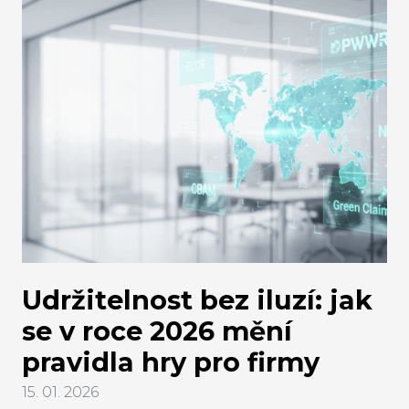
malých podniků, rozhodující je jejich role v
dodavatelském řetězci. Pro subjekty, které
uvádějí komodity spadající pod EUDR či výrobky z
nich na evropský trh, se povinnosti nezmění.
Pokud se zákon o odlesňování dotýká i vašeho
podnikání, přečtete si, co vás nyní čeká.
Udržitelnost bez iluzí: jak
se v roce 2026 mění
pravidla hry pro firmy
15. 01. 2026