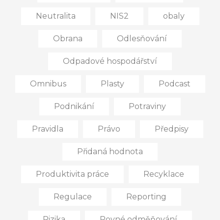
Neutralita
NIS2
obaly
Obrana
Odlesňování
Odpadové hospodářství
Omnibus
Plasty
Podcast
Podnikání
Potraviny
Pravidla
Právo
Předpisy
Přidaná hodnota
Produktivita práce
Recyklace
Regulace
Reporting
Rizika
Rovné odměňování