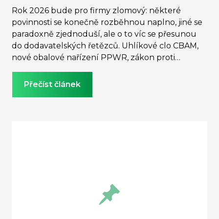
Rok 2026 bude pro firmy zlomový: některé
povinnosti se konečně rozběhnou naplno, jiné se
paradoxně zjednoduší, ale o to víc se přesunou
do dodavatelských řetězců. Uhlíkové clo CBAM,
nové obalové nařízení PPWR, zákon proti
odlesňování EUDR, kyberbezpečnost podle NIS2 i
zásadní přehodnocení nefinančního reportingu
Přečíst článek
dle CSRD a CSDDD – to vše mění odpovědnost
managementu, finančních ředitelů i nákupních
týmů. Přehledně shrnujeme hlavní změny,
termíny a praktické dopady, o kterých se
diskutovalo na lednovém setkání AUP HUB
Asociace udržitelného podnikání a doplňujeme i
téma Green Claims Directive a greenwashingu,
které výrazně ovlivní firemní komunikaci o
udržitelnosti. O svoje zkušenosti se podělila
partnerka Deloitte Legal Jaroslava Kračúnová a
předsedkyně představenstva AUP Edita