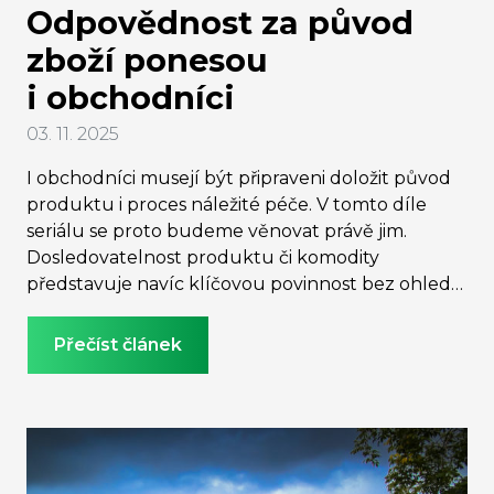
Odpovědnost za původ
zboží ponesou
i obchodníci
03. 11. 2025
I obchodníci musejí být připraveni doložit původ
produktu i proces náležité péče. V tomto díle
seriálu se proto budeme věnovat právě jim.
Dosledovatelnost produktu či komodity
představuje navíc klíčovou povinnost bez ohledu
na velikost firmy – obchodníci tak musí být
připraveni spolupracovat s kontrolními orgány a
Přečíst článek
doložit původ svého zboží. Více o povinnostech
obchodníků i rozdělení zemí původu komodit
podle míry rizika, se dozvíte v již čtvrtém díle
seriálu EUDR od právničky a partnerky COM. SE
Consulting Edity Šilhánové.