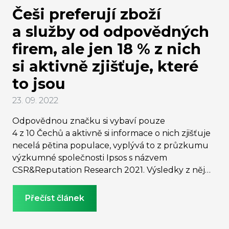
Češi preferují zboží
a služby od odpovědných
firem, ale jen 18 % z nich
si aktivně zjišťuje, které
to jsou
23. 09. 2022
Odpovědnou značku si vybaví pouze
4 z 10 Čechů a aktivně si informace o nich zjišťuje
necelá pětina populace, vyplývá to z průzkumu
výzkumné společnosti Ipsos s názvem
CSR&Reputation Research 2021. Výsledky z něj
poukazují na skutečnost, že samotná
implementace ESG principů automaticky nevede
Přečíst článek
k tomu, aby veřejnost danou firmu vnímala jako
odpovědnou. Současný stav je tak příležitostí pro