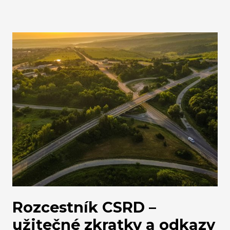
odpovědné firmy ke zvýšení povědomí o sobě. Z
dat totiž také vyplývá, že čtvrtina Čechů by si přála
více slyšet o odpovědnosti firem a každý osmý
Čech doposud nezaznamenal, že by taková
kampaň již probíhala.
Rozcestník CSRD –
užitečné zkratky a odkazy