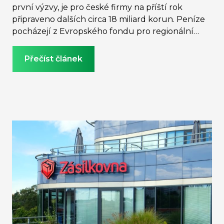
první výzvy, je pro české firmy na příští rok
připraveno dalších circa 18 miliard korun. Peníze
pocházejí z Evropského fondu pro regionální
rozvoj, skrze který chce EU podpořit ekonomiky
členských zemí v přechodu na udržitelný princip.
Přečíst článek
Celkově mohou firmy a výzkumné instituce z
tohoto fondu v letech 2021–2027 získat přibližně
80 miliard.