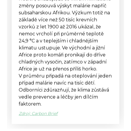
změny posouvá výskyt malárie napříč
subsaharskou Afrikou. Výzkum totiž na
základě více než 50 tisíc krevních
vzorků z let 1900 až 2016 ukázal, že
nemoc vrcholí při průměrné teplotě
24,9 °C a v teplejším i chladnějším
klimatu ustupuje. Ve východní a jižní
Africe proto komáři pronikají do dříve
chladných vysočin, zatímco v západní
Africe je už na přenos příliš horko.
V průměru připadá na oteplování jeden
případ malárie navíc na tisíc dětí.
Odborníci zdůrazňují, že klima zůstává
vedle prevence a léčby jen dílčím
faktorem.
Zdroj: Carbon Brief