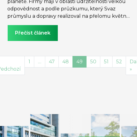
planetě. Firmy mají v oblasti udržitelnosti velkou
odpovědnost a podle průzkumu, který Svaz
průmyslu a dopravy realizoval na přelomu května
a června, si to podniky nejen uvědomují, ale
konkrétní kroky na cestě k udržitelnosti už
Přečíst článek
podnikají.
1
…
47
48
49
50
51
52
Dal
ředchozí
»