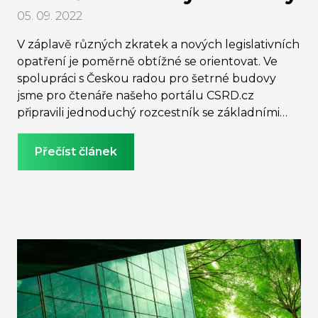
05. 09. 2022
V záplavě různých zkratek a nových legislativních
opatření je poměrně obtížné se orientovat. Ve
spolupráci s Českou radou pro šetrné budovy
jsme pro čtenáře našeho portálu CSRD.cz
připravili jednoduchý rozcestník se základními
termíny, zkratkami a platnou i připravovanou
legislativou.
Přečíst článek