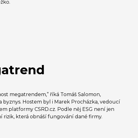
žko.
gatrend
telnost megatrendem,” říká Tomáš Salomon,
o a byznys. Hostem byl i Marek Procházka, vedoucí
nem platformy CSRD.cz. Podle něj ESG není jen
 rizik, která obnáší fungování dané firmy.