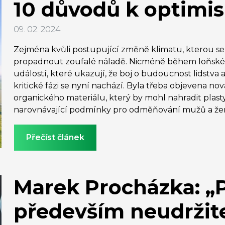
10 důvodů k optimi
09. 02. 2024
Zejména kvůli postupující změně klimatu, kterou se
propadnout zoufalé náladě. Nicméně během loňského
událostí, které ukazují, že boj o budoucnost lidstva a
kritické fázi se nyní nachází. Byla třeba objevena nov
organického materiálu, který by mohl nahradit plasty,
narovnávající podmínky pro odměňování mužů a že
Přečíst článek
Marek Procházka: „P
především neudržit