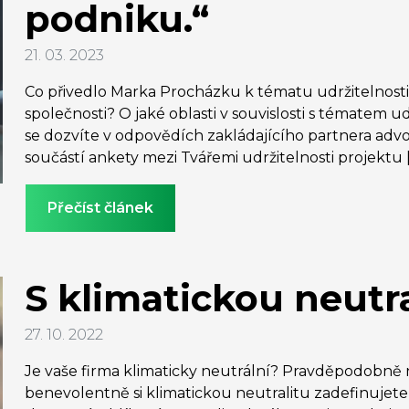
podniku.“
21. 03. 2023
Co přivedlo Marka Procházku k tématu udržitelnosti
společnosti? O jaké oblasti v souvislosti s tématem u
se dozvíte v odpovědích zakládajícího partnera advo
součástí ankety mezi Tvářemi udržitelnosti projektu [
Přečíst článek
S klimatickou neutr
27. 10. 2022
Je vaše firma klimaticky neutrální? Pravděpodobně n
benevolentně si klimatickou neutralitu zadefinujete