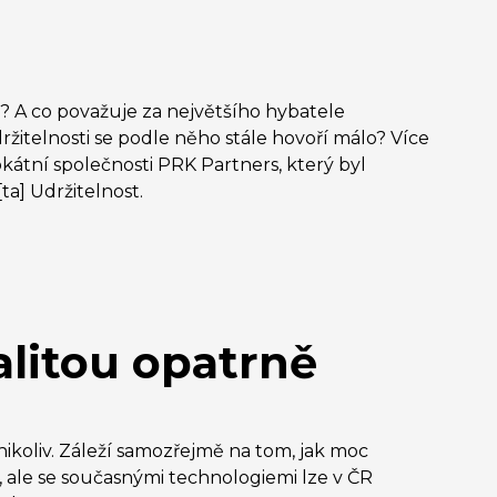
? A co považuje za největšího hybatele
držitelnosti se podle něho stále hovoří málo? Více
kátní společnosti PRK Partners, který byl
ta] Udržitelnost.
alitou opatrně
ikoliv. Záleží samozřejmě na tom, jak moc
, ale se současnými technologiemi lze v ČR