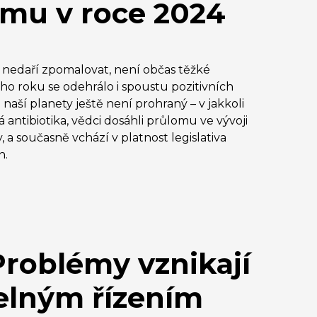
smu v roce 2024
 nedaří zpomalovat, není občas těžké
 roku se odehrálo i spoustu pozitivních
 naší planety ještě není prohraný – v jakkoli
á antibiotika, vědci dosáhli průlomu ve vývoji
 a současně vchází v platnost legislativa
n.
roblémy vznikají
elným řízením