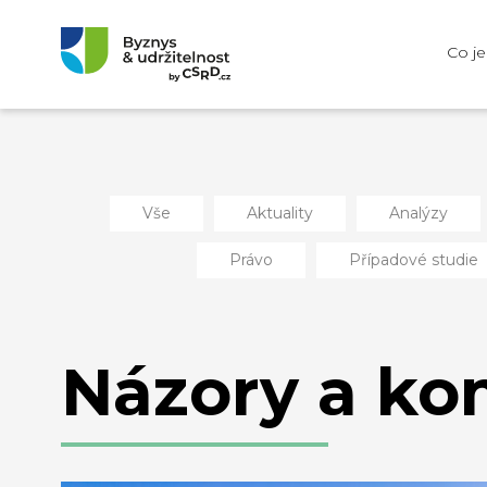
Co j
Vše
Aktuality
Analýzy
Právo
Případové studie
Názory a ko