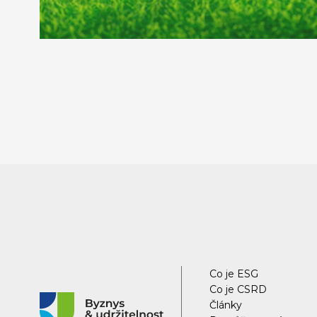
Co je ESG
Co je CSRD
Články