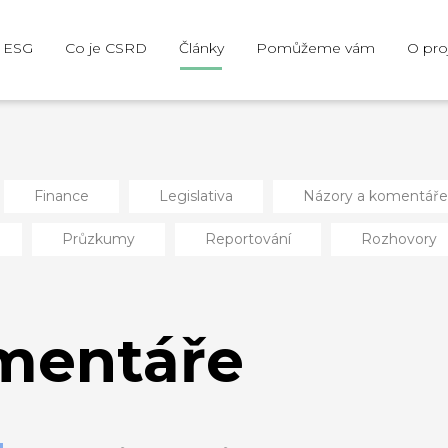
e ESG
Co je CSRD
Články
Pomůžeme vám
O pro
Finance
Legislativa
Názory a komentáře
Průzkumy
Reportování
Rozhovory
mentáře