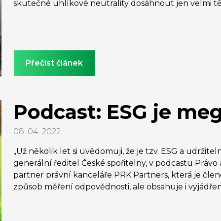
skutečné uhlíkové neutrality dosáhnout jen velmi tě
Přečíst článek
Podcast: ESG je me
08. 04. 2022
„Už několik let si uvědomuji, že je tzv. ESG a udrži
generální ředitel České spořitelny, v podcastu Práv
partner právní kanceláře PRK Partners, která je čle
způsob měření odpovědnosti, ale obsahuje i vyjádření