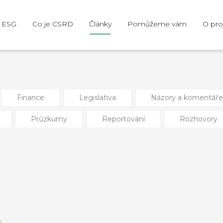
e ESG
Co je CSRD
Články
Pomůžeme vám
O pro
Finance
Legislativa
Názory a komentáře
Průzkumy
Reportování
Rozhovory