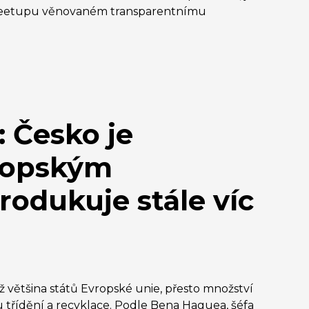
U Meetupu věnovaném transparentnímu
 Česko je
vropským
odukuje stále víc
ež většina států Evropské unie, přesto množství
u třídění a recyklace. Podle Bena Haguea, šéfa