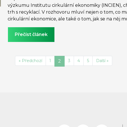
výzkumu Institutu cirkulární ekonomiky (INCIEN), chy
trh s recyklací. V rozhovoru mluví nejen o tom, co 
cirkulární ekonomice, ale také o tom, jak se na něj m
Přečíst článek
« Předchozí
1
3
4
5
Další »
2