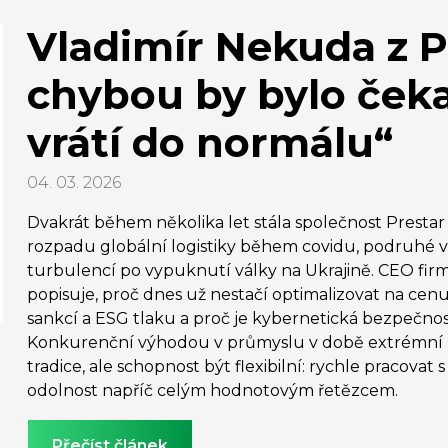
Vladimír Nekuda z Pr
chybou by bylo čekat
vrátí do normálu“
04. 03. 2026
Dvakrát během několika let stála společnost Prestar
rozpadu globální logistiky během covidu, podruhé v
turbulencí po vypuknutí války na Ukrajině. CEO fi
popisuje, proč dnes už nestačí optimalizovat na cen
sankcí a ESG tlaku a proč je kybernetická bezpečnost 
Konkurenční výhodou v průmyslu v době extrémní n
tradice, ale schopnost být flexibilní: rychle pracovat 
odolnost napříč celým hodnotovým řetězcem.
Přečíst článek