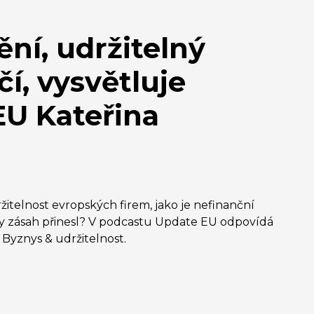
ění, udržitelný
í, vysvětluje
EU Kateřina
itelnost evropských firem, jako je nefinanční
ny zásah přinesl? V podcastu Update EU odpovídá
Byznys & udržitelnost.