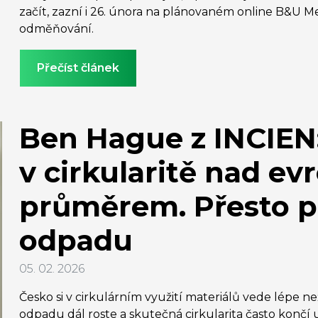
začít, zazní i 26. února na plánovaném online B&
odměňování.
Přečíst článek
Ben Hague z INCIEN:
v cirkularitě nad e
průměrem. Přesto pr
odpadu
05. 02. 2026
Česko si v cirkulárním využití materiálů vede lépe n
odpadu dál roste a skutečná cirkularita často končí 