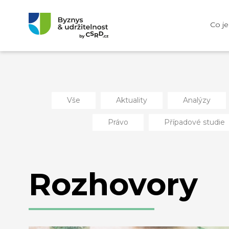
Co j
Vše
Aktuality
Analýzy
Právo
Případové studie
Rozhovory