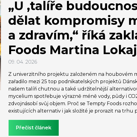
„U ‚talíře budoucno
dělat kompromisy m
a zdravím,“ říká za
Foods Martina Loka
09. 04. 2026
Z univerzitního projektu založeném na houbovém m
zařadilo mezi 25 top podnikatelských projektů Dáns
našem talíři chutnou a také udržitelnější alternati
mycelium spotřebuje výrazně méně vody, půdy i CO2 
zdvojnásobí svůj objem. Proč se Tempty Foods rozho
existujících alternativ i jak složité je prorazit na trh
Přečíst článek