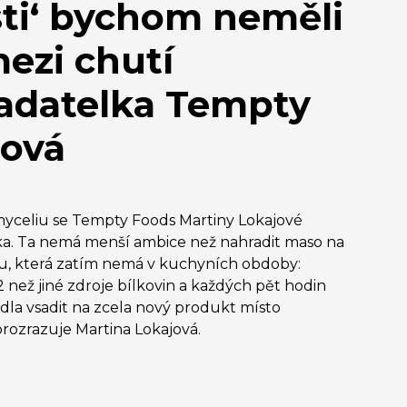
sti‘ bychom neměli
ezi chutí
kladatelka Tempty
jová
yceliu se Tempty Foods Martiny Lokajové
ka. Ta nemá menší ambice než nahradit maso na
vou, která zatím nemá v kuchyních obdoby:
než jiné zdroje bílkovin a každých pět hodin
dla vsadit na zcela nový produkt místo
u prozrazuje Martina Lokajová.