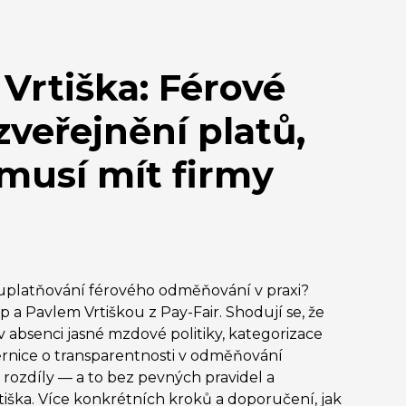
rtiška: Férové ​​
veřejnění platů,
 musí mít firmy
 uplatňování férového odměňování v praxi?
 a Pavlem Vrtiškou z Pay-Fair. Shodují se, že
v absenci jasné mzdové politiky, kategorizace
ěrnice o transparentnosti v odměňování
 rozdíly — a to bez pevných pravidel a
iška. Více konkrétních kroků a doporučení, jak