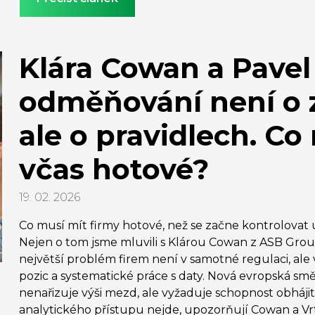
Klára Cowan a Pavel V
odměňování není o z
ale o pravidlech. Co
včas hotové?
19. 02. 2026
Co musí mít firmy hotové, než se začne kontrolovat
Nejen o tom jsme mluvili s Klárou Cowan z ASB Group
největší problém firem není v samotné regulaci, ale 
pozic a systematické práce s daty. Nová evropská sm
nenařizuje výši mezd, ale vyžaduje schopnost obhájit
analytického přístupu nejde, upozorňují Cowan a Vrt