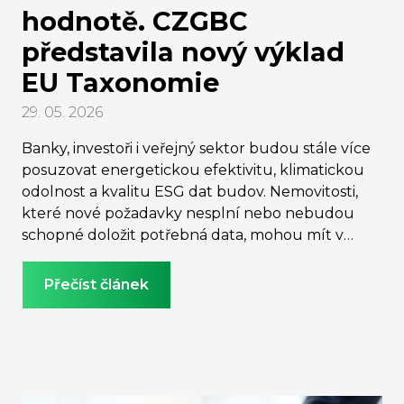
hodnotě. CZGBC
představila nový výklad
EU Taxonomie
29. 05. 2026
Banky, investoři i veřejný sektor budou stále více
posuzovat energetickou efektivitu, klimatickou
odolnost a kvalitu ESG dat budov. Nemovitosti,
které nové požadavky nesplní nebo nebudou
schopné doložit potřebná data, mohou mít v
budoucnu horší přístup k financování i nižší
investiční atraktivitu. Česká rada pro šetrné
Přečíst článek
budovy (CZGBC) proto představila Metodický
výklad EU Taxonomie pro sektor budov v
tuzemsku, který má sjednotit výklad evropských
pravidel a pomoci firmám, developerům,
investorům i bankám připravit se na nové