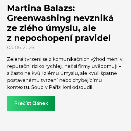
Martina Balazs:
Greenwashing nevzniká
ze zlého úmyslu, ale
z nepochopení pravidel
03. 06. 2026
Zelená tvrzení se z komunikačních výhod mění v
reputační riziko rychleji, než si firmy uvědomují –
a často ne kvůli zlému úmyslu, ale kvůli špatně
postavenému tvrzení nebo chybějícímu
kontextu. Soud v Paříži loni odsoudil
TotalEnergies, britský regulátor zakázal kampaně
Nike, Superdry i Lacoste a Coca-Cola musela
Přečíst článek
změnit označení svých lahví. To je jen několik
příkladů nesprávně provedených zelených
tvrzení. Jak se od sebe liší právě zelená tvrzení a
marketing, kde vznikají největší hrozby, i jak