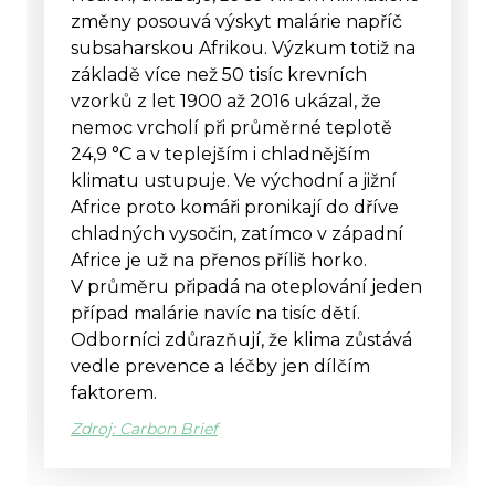
změny posouvá výskyt malárie napříč
subsaharskou Afrikou. Výzkum totiž na
základě více než 50 tisíc krevních
vzorků z let 1900 až 2016 ukázal, že
nemoc vrcholí při průměrné teplotě
24,9 °C a v teplejším i chladnějším
klimatu ustupuje. Ve východní a jižní
Africe proto komáři pronikají do dříve
chladných vysočin, zatímco v západní
Africe je už na přenos příliš horko.
V průměru připadá na oteplování jeden
případ malárie navíc na tisíc dětí.
Odborníci zdůrazňují, že klima zůstává
vedle prevence a léčby jen dílčím
faktorem.
Zdroj: Carbon Brief