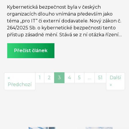
Kybernetická bezpečnost byla v českých
organizacích dlouho vnímána především jako
téma „pro IT“ či externí dodavatele. Nový zákon č.
264/2025 Sb. o kybernetické bezpečnosti tento
přístup zásadně mění. Stává se z ní otázka řízení
organizace, tedy odpovědnosti vrcholového
vedení, a schopnosti doložit, že kritické digitální
Přečíst článek
služby jsou skutečně chráněny přiměřeným a
funkčním způsobem.
«
1
2
3
4
5
…
51
Další
Předchozí
»