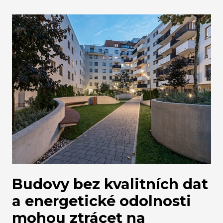
mohou pomoci ISO standardy - to vše vysvětluje
v rozhovoru Martina Balazs, zakladatelka Eko
Gravity a platformy Circl'it. Pokud si i vy kladete
otázku, jak komunikovat o udržitelnosti
věrohodně, s Martinou se můžete setkat už 18.
června na online semináři, kde bude prostor na
detaily i vaše dotazy.
Budovy bez kvalitních dat
a energetické odolnosti
mohou ztrácet na