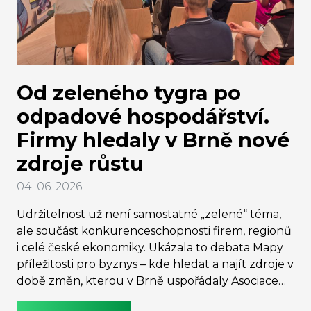
Od zeleného tygra po
odpadové hospodářství.
Firmy hledaly v Brně nové
zdroje růstu
04. 06. 2026
Udržitelnost už není samostatné „zelené“ téma,
ale součást konkurenceschopnosti firem, regionů
i celé české ekonomiky. Ukázala to debata Mapy
příležitosti pro byznys – kde hledat a najít zdroje v
době změn, kterou v Brně uspořádaly Asociace
udržitelného podnikání a portál Byznys &