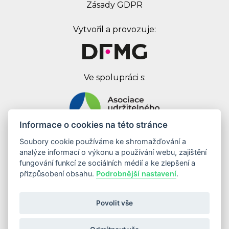
Zásady GDPR
Vytvořil a provozuje:
Ve spolupráci s:
Informace o cookies na této stránce
Soubory cookie používáme ke shromažďování a
Digital First Marketing Group s.r.o.
analýze informací o výkonu a používání webu, zajištění
Jankovcova 1037/49
fungování funkcí ze sociálních médií a ke zlepšení a
170 00 Praha 7
přizpůsobení obsahu.
Podrobnější nastavení
.
IČ: 08262683
DIČ: CZ08262683
Povolit vše