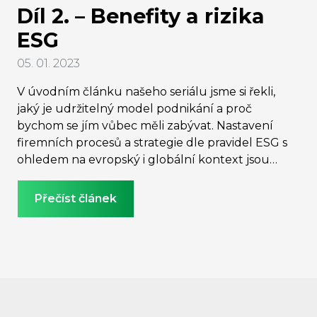
Díl 2. – Benefity a rizika
ESG
05. 01. 2023
V úvodním článku našeho seriálu jsme si řekli,
jaký je udržitelný model podnikání a proč
bychom se jím vůbec měli zabývat. Nastavení
firemních procesů a strategie dle pravidel ESG s
ohledem na evropský i globální kontext jsou
nezbytné a určitě nejde jen o regulatorní a
administrativní zátěž, jak si někteří myslí. Přináší i
Přečíst článek
řadu pozitiv podnikatelům samotným. Jaké to
jsou?