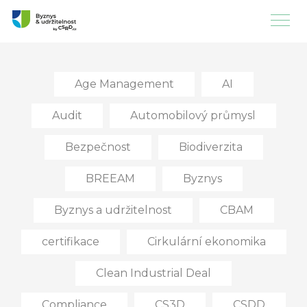
Age Management
AI
Audit
Automobilový průmysl
Bezpečnost
Biodiverzita
BREEAM
Byznys
Byznys a udržitelnost
CBAM
certifikace
Cirkulární ekonomika
Clean Industrial Deal
Compliance
CS3D
CSDD